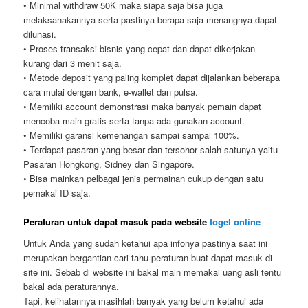
• Minimal withdraw 50K maka siapa saja bisa juga
melaksanakannya serta pastinya berapa saja menangnya dapat
dilunasi.
• Proses transaksi bisnis yang cepat dan dapat dikerjakan
kurang dari 3 menit saja.
• Metode deposit yang paling komplet dapat dijalankan beberapa
cara mulai dengan bank, e-wallet dan pulsa.
• Memiliki account demonstrasi maka banyak pemain dapat
mencoba main gratis serta tanpa ada gunakan account.
• Memiliki garansi kemenangan sampai sampai 100%.
• Terdapat pasaran yang besar dan tersohor salah satunya yaitu
Pasaran Hongkong, Sidney dan Singapore.
• Bisa mainkan pelbagai jenis permainan cukup dengan satu
pemakai ID saja.
Peraturan untuk dapat masuk pada website
togel online
Untuk Anda yang sudah ketahui apa infonya pastinya saat ini
merupakan bergantian cari tahu peraturan buat dapat masuk di
site ini. Sebab di website ini bakal main memakai uang asli tentu
bakal ada peraturannya.
Tapi, kelihatannya masihlah banyak yang belum ketahui ada