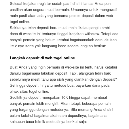
Selesai kerjakan register sudah pasti di sini lantas Anda pun
pastilah akan segera mulai bermain. Umumnya untuk mengawali
main pasti akan ada yang bernama proses deposit dalam web
togel online.
Sekiranya telah deposit baru mulai main jikalau pengin ambil
dana di website ini tentunya tinggal kerjakan withdraw. Tetapi ada
banyak pemain yang belum ketahui bagaimanakah cara lakukan
ke-2 nya serta yok langsung baca secara lengkap berikut:
Langkah deposit di web togel online
Buat Anda yang ingin bermain di web-site ini tentu harus ketahui
dahulu bagaimana lakukan deposit. Tapi, alangkah lebih baik
sebelumnya mesti tahu apa sich yang diartikan dengan deposit?
Sehingga deposit ini yaitu metode buat bayarkan dana pada
pihak situs togel online.
Sedikitnya deposit merupakan 10K hingga dapat membuat
banyak pemain lebih mengirit. Akan tetapi, beberapa pemain
yang terganggu dengan metodenya. Bila memang Anda di sini
belum ketahui bagaimanakah cara depositnya, bagaimana
kalaupun baca teknik sedetailnya berikut saja: