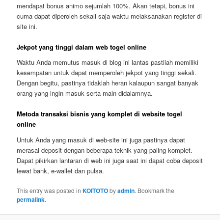
mendapat bonus animo sejumlah 100%. Akan tetapi, bonus ini
cuma dapat diperoleh sekali saja waktu melaksanakan register di
site ini.
Jekpot yang tinggi dalam web togel online
Waktu Anda memutus masuk di blog ini lantas pastilah memiliki
kesempatan untuk dapat memperoleh jekpot yang tinggi sekali.
Dengan begitu, pastinya tidaklah heran kalaupun sangat banyak
orang yang ingin masuk serta main didalamnya.
Metoda transaksi bisnis yang komplet di website togel
online
Untuk Anda yang masuk di web-site ini juga pastinya dapat
merasai deposit dengan beberapa teknik yang paling komplet.
Dapat pikirkan lantaran di web ini juga saat ini dapat coba deposit
lewat bank, e-wallet dan pulsa.
This entry was posted in
KOITOTO
by
admin
. Bookmark the
permalink
.