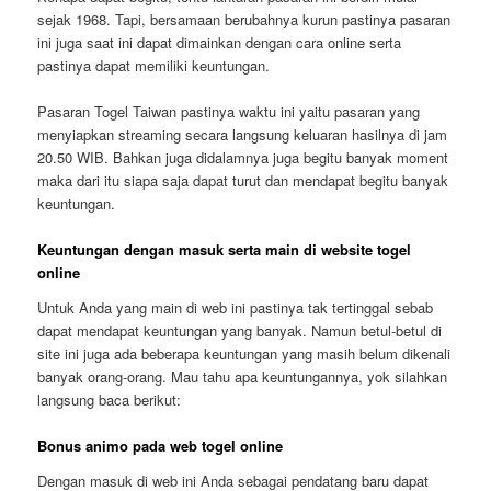
sejak 1968. Tapi, bersamaan berubahnya kurun pastinya pasaran
ini juga saat ini dapat dimainkan dengan cara online serta
pastinya dapat memiliki keuntungan.
Pasaran Togel Taiwan pastinya waktu ini yaitu pasaran yang
menyiapkan streaming secara langsung keluaran hasilnya di jam
20.50 WIB. Bahkan juga didalamnya juga begitu banyak moment
maka dari itu siapa saja dapat turut dan mendapat begitu banyak
keuntungan.
Keuntungan dengan masuk serta main di website togel
online
Untuk Anda yang main di web ini pastinya tak tertinggal sebab
dapat mendapat keuntungan yang banyak. Namun betul-betul di
site ini juga ada beberapa keuntungan yang masih belum dikenali
banyak orang-orang. Mau tahu apa keuntungannya, yok silahkan
langsung baca berikut:
Bonus animo pada web togel online
Dengan masuk di web ini Anda sebagai pendatang baru dapat