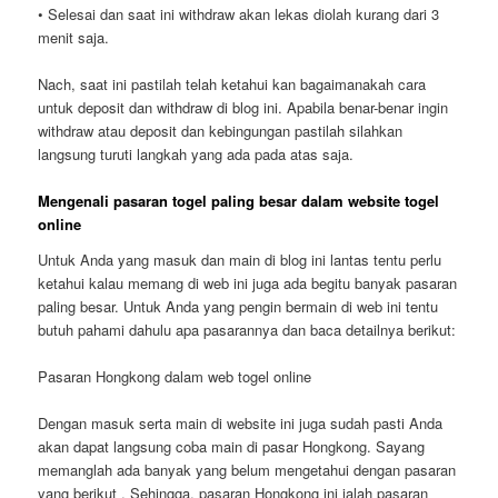
• Selesai dan saat ini withdraw akan lekas diolah kurang dari 3
menit saja.
Nach, saat ini pastilah telah ketahui kan bagaimanakah cara
untuk deposit dan withdraw di blog ini. Apabila benar-benar ingin
withdraw atau deposit dan kebingungan pastilah silahkan
langsung turuti langkah yang ada pada atas saja.
Mengenali pasaran togel paling besar dalam website togel
online
Untuk Anda yang masuk dan main di blog ini lantas tentu perlu
ketahui kalau memang di web ini juga ada begitu banyak pasaran
paling besar. Untuk Anda yang pengin bermain di web ini tentu
butuh pahami dahulu apa pasarannya dan baca detailnya berikut:
Pasaran Hongkong dalam web togel online
Dengan masuk serta main di website ini juga sudah pasti Anda
akan dapat langsung coba main di pasar Hongkong. Sayang
memanglah ada banyak yang belum mengetahui dengan pasaran
yang berikut . Sehingga, pasaran Hongkong ini ialah pasaran