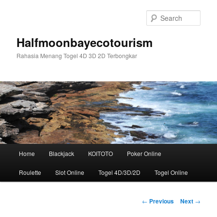
Skip
to
Sear
primary
content
Halfmoonbayecotourism
Rahasia Menang Togel 4D 3D 2D Terbongkar
Main
Home
Blackjack
KOITOTO
Poker Online
menu
Roulette
Slot Online
Togel 4D/3D/2D
Togel Online
Post
←
Previous
Next
→
navigation