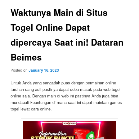
Waktunya Main di Situs
Togel Online Dapat
dipercaya Saat ini! Dataran
Beimes
Posted on
January 16, 2023
Untuk Anda yang sangatlah puas dengan permainan online
taruhan uang asli pastinya dapat coba masuk pada web togel
online saja. Dengan main di web ini pastinya Anda juga bisa
mendapati keuntungan di mana saat ini dapat mainkan games
togel lewat cara online.