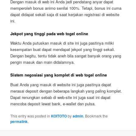
Dengan masuk di web ini Anda jadi pendatang anyar dapat
memperoleh bonus animo senilai 100%. Tetapi, bonus ini cuma
dapat didapat sekali saja di saat kerjakan registrasi di website
ini.
Jekpot yang tinggi pada web togel online
Waktu Anda putuskan masuk di site ini juga pastinya miliki
kesempatan buat dapat mendapat jekpot yang tinggi sekali.
Dengan begitu, tentu tidak aneh bila sangat banyak orang yang
pengin masuk dan main didalamnya.
Sistem negosiasi yang komplet di web togel online
Buat Anda yang masuk di website ini juga pastinya dapat
merasai deposit dengan beberapa langkah yang paling komplet.
Dapat renungkan sebab di web-site ini juga saat ini dapat
mencoba deposit lewat bank, e-wallet dan pulsa.
This entry was posted in
KOITOTO
by
admin
. Bookmark the
permalink
.