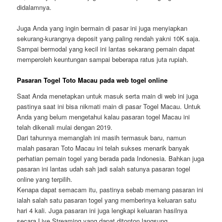
didalamnya.
Juga Anda yang ingin bermain di pasar ini juga menyiapkan
sekurang-kurangnya deposit yang paling rendah yakni 10K saja.
Sampai bermodal yang kecil ini lantas sekarang pemain dapat
memperoleh keuntungan sampai beberapa ratus juta rupiah.
Pasaran Togel Toto Macau pada web togel online
Saat Anda menetapkan untuk masuk serta main di web ini juga
pastinya saat ini bisa nikmati main di pasar Togel Macau. Untuk
Anda yang belum mengetahui kalau pasaran togel Macau ini
telah dikenali mulai dengan 2019.
Dari tahunnya memanglah ini masih termasuk baru, namun
malah pasaran Toto Macau ini telah sukses menarik banyak
perhatian pemain togel yang berada pada Indonesia. Bahkan juga
pasaran ini lantas udah sah jadi salah satunya pasaran togel
online yang terpilih.
Kenapa dapat semacam itu, pastinya sebab memang pasaran ini
ialah salah satu pasaran togel yang memberinya keluaran satu
hari 4 kali. Juga pasaran ini juga lengkapi keluaran hasilnya
secara Live Streaming yang dapat ditonton langsung.