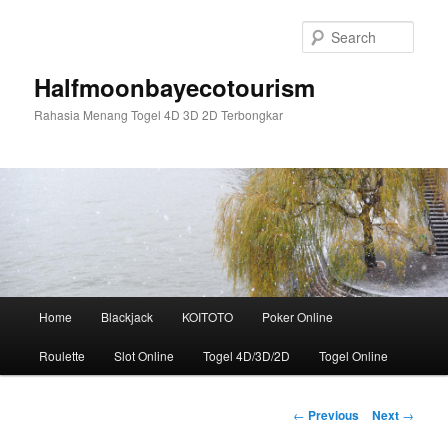
Skip
to
Sear
primary
content
Halfmoonbayecotourism
Rahasia Menang Togel 4D 3D 2D Terbongkar
Main
Home
Blackjack
KOITOTO
Poker Online
menu
Roulette
Slot Online
Togel 4D/3D/2D
Togel Online
Post
←
Previous
Next
→
navigation