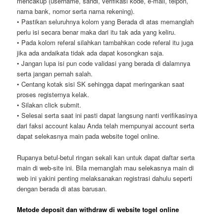
mencakup (username, sandi, verifikasi kode, e-mail, telpon,
nama bank, nomor serta nama rekening).
• Pastikan seluruhnya kolom yang Berada di atas memanglah
perlu isi secara benar maka dari itu tak ada yang keliru.
• Pada kolom referal silahkan tambahkan code referal itu juga
jika ada andaikata tidak ada dapat kosongkan saja.
• Jangan lupa isi pun code validasi yang berada di dalamnya
serta jangan pernah salah.
• Centang kotak sisi SK sehingga dapat meringankan saat
proses registernya kelak.
• Silakan click submit.
• Selesai serta saat ini pasti dapat langsung nanti verifikasinya
dari faksi account kalau Anda telah mempunyai account serta
dapat selekasnya main pada website togel online.
Rupanya betul-betul ringan sekali kan untuk dapat daftar serta
main di web-site ini. Bila memanglah mau selekasnya main di
web ini yakini penting melaksanakan registrasi dahulu seperti
dengan berada di atas barusan.
Metode deposit dan withdraw di website togel online