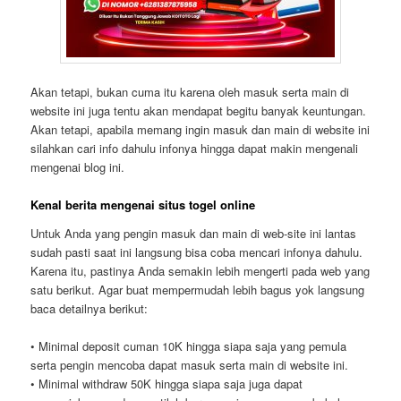
Akan tetapi, bukan cuma itu karena oleh masuk serta main di
website ini juga tentu akan mendapat begitu banyak keuntungan.
Akan tetapi, apabila memang ingin masuk dan main di website ini
silahkan cari info dahulu infonya hingga dapat makin mengenali
mengenai blog ini.
Kenal berita mengenai situs togel online
Untuk Anda yang pengin masuk dan main di web-site ini lantas
sudah pasti saat ini langsung bisa coba mencari infonya dahulu.
Karena itu, pastinya Anda semakin lebih mengerti pada web yang
satu berikut. Agar buat mempermudah lebih bagus yok langsung
baca detailnya berikut:
• Minimal deposit cuman 10K hingga siapa saja yang pemula
serta pengin mencoba dapat masuk serta main di website ini.
• Minimal withdraw 50K hingga siapa saja juga dapat