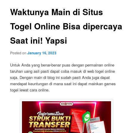
Waktunya Main di Situs
Togel Online Bisa dipercaya
Saat ini! Yapsi
Posted on
January 16, 2023
Untuk Anda yang benar-benar puas dengan permainan online
taruhan uang asli pasti dapat coba masuk di web togel online
saja. Dengan main di blog ini sudah pasti Anda juga dapat
mendapat keuntungan di mana saat ini dapat mainkan games
togel lewat cara online.