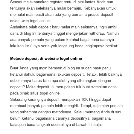
Seusai melaksanakan register tentu di sini lantas Anda pun
tentunya akan selekasnya mulai bermain. Kebanyakan untuk
memulai main pasti akan ada yang bernama proses deposit
dalam web togel online.
Andaikata telah deposit baru mulai main sekiranya ingin ambil
dana di blog ini tentunya tinggal mengerjakan withdraw. Namun
ada banyak pemain yang belum ketahui bagaimana caranya
lakukan ke-2 nya serta yok langsung baca lengkapnya berikut:
Metode deposit di website togel online
Buat Anda yang ingin bermain di blog ini sudah pasti perlu
ketahui dahulu bagaimana lakukan deposit. Tetapi, lebih baiknya
sebelumnya harus tahu apa sich yang diterangkan dengan
deposit? Maka deposit ini merupakan trik buat serahkan dana
pada pihak situs togel online.
Sekurang-kurangnya deposit merupakan 10K hingga dapat
membuat banyak pemain lebih mengirit. Tetapi, sejumlah pemain
yang terhambat dengan metodenya. Kalau memang Anda di sini
belum ketahui bagaimana caranya depositnya, bagaimana
kalaupun baca langkah sedetailnya di bawah ini saja: