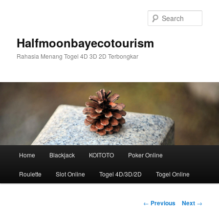
Skip
to
Sear
primary
content
Halfmoonbayecotourism
Rahasia Menang Togel 4D 3D 2D Terbongkar
Main
Home
Blackjack
KOITOTO
Poker Online
menu
Roulette
Slot Online
Togel 4D/3D/2D
Togel Online
Post
←
Previous
Next
→
navigation