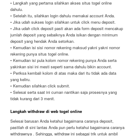
• Langkah yang pertama silahkan akses situs togel online
dahulu.
• Setelah itu, silahkan login dahulu memakai account Anda.
• Jika udah sukses login silahkan untuk click menu deposit.
• Jika udah click deposit pasti akan ada form deposit mencakup
jumlah deposit yang sebaiknya Anda isikan dengan minimum
deposit yang hendak Anda setorkan.
• Kemudian isi sisi nomor rekening maksud yakni yakni nomor
rekening punya situs togel online.
• Kemudian isi pula kolom nomor rekening punya Anda serta
yakinkan sisi ini mesti seperti sama dahulu bikin account.
• Periksa kembali kolom di atas maka dari itu tidak ada data
yang keliru.
• Kemudian silahkan click submit.
• Selesai serta saat ini cuman nantikan saja prosesnya yang
tidak kurang dari 3 menit.
Langkah withdraw di web togel online
Selesai barusan Anda ketahui bagaimana caranya deposit,
pastilah di sini lantas Anda pun perlu ketahui bagaimana caranya
withdrawnya . Sehingga, withdraw ini sebagai trik untuk ambil