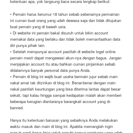
ketentuan apa, yok langsung baca secara lengkap berikut:
• Pemain harus berumur 18 tahun sebab sebenarnya permainan
ini cuman buat orang yang udah dewasa saja dan tidak ditujukan
buat pemain yang di bawah usia.
• Di website ini pemain bakal disuruh untuk bikin account
memakai data yang berlaku dan tidak boleh memanfaatkan data
diri punya pihak lain.
• Setelah mempunyai account pastilah di website togel online
pemain mesti dapat mengawasi akun-nya dengan bagus. Jangan
menjajakan account itu atau bahkan cuman pinjamkan sebab
didalamnya banyak personal data punya Anda.
• Pemain di blog ini wajib buat usaha bermain jujur sebab main
nakal amat tak diizinkan di blog ini. Benar-benar dengan main
nakal pastilah keuntungan yang bisa diterima lantas dapat besar
sekali, tapi kalau hingga sampai kedapatan malah akan memberi
beberapa kerugian diantaranya barangkali account yang di-
banned.
Hanya itu ketentuan barusan yang sebaiknya Anda melakukan
waktu masuk dan main di blog ini. Apabila memanglah ingin
masuk pasti harus bisa untuk penuhi semua peraturan yang udah