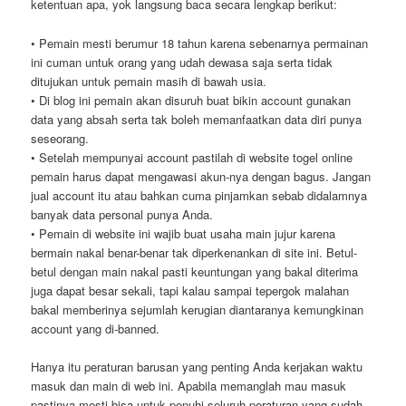
ketentuan apa, yok langsung baca secara lengkap berikut:
• Pemain mesti berumur 18 tahun karena sebenarnya permainan
ini cuman untuk orang yang udah dewasa saja serta tidak
ditujukan untuk pemain masih di bawah usia.
• Di blog ini pemain akan disuruh buat bikin account gunakan
data yang absah serta tak boleh memanfaatkan data diri punya
seseorang.
• Setelah mempunyai account pastilah di website togel online
pemain harus dapat mengawasi akun-nya dengan bagus. Jangan
jual account itu atau bahkan cuma pinjamkan sebab didalamnya
banyak data personal punya Anda.
• Pemain di website ini wajib buat usaha main jujur karena
bermain nakal benar-benar tak diperkenankan di site ini. Betul-
betul dengan main nakal pasti keuntungan yang bakal diterima
juga dapat besar sekali, tapi kalau sampai tepergok malahan
bakal memberinya sejumlah kerugian diantaranya kemungkinan
account yang di-banned.
Hanya itu peraturan barusan yang penting Anda kerjakan waktu
masuk dan main di web ini. Apabila memanglah mau masuk
pastinya mesti bisa untuk penuhi seluruh peraturan yang sudah