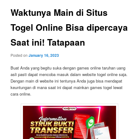
Waktunya Main di Situs
Togel Online Bisa dipercaya
Saat ini! Tatapaan
Posted on
January 16, 2023
Buat Anda yang begitu suka dengan games online taruhan uang
asli pasti dapat mencoba masuk dalam website togel online saja.
Dengan main di website ini tentunya Anda juga bisa mendapat
keuntungan di mana saat ini dapat mainkan games togel lewat
cara online.