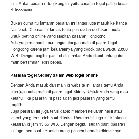
ini . Maka, pasaran Hongkong ini yaitu pasaran togel paling besar
di Indonesia.
Bukan cuma itu lantaran pasaran ini lantas juga masuk ke kanca
Nasional. Di pasar ini lantas tentu pun sudah sediakan media
untuk betting online yang siapkan pasaran Hongkong.
Ada yang memberi keuntungan dengan main di pasar Togel
Hongkong karena jam keluarannya yang cocok pada waktu 23:00
WIB. Dengan begitu, pasti di sini lantas Anda dapat untung dan
main bertambah lebih bebas.
Pasaran togel Sidney dalam web togel online
Dengan Anda masuk dan main di website ini lantas tentu Anda
bisa juga coba main di pasar togel Sidney. Untuk Anda yang mau
ketahui jika pasaran ini pasti udah jadi pasaran yang tentu
terpilih.
Juga pasaran ini juga terus dapat memberi keluaran hasil atau
jekpot yang termudah buat diterka. Pasaran ini juga miliki skedul
keluaran di jam 13:55 WIB. Dengan begitu, sudah pasti pasaran
ini juga membuat sejumlah orang pengen bermain didalamnya.