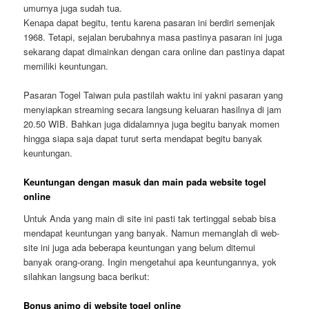
umurnya juga sudah tua.
Kenapa dapat begitu, tentu karena pasaran ini berdiri semenjak
1968. Tetapi, sejalan berubahnya masa pastinya pasaran ini juga
sekarang dapat dimainkan dengan cara online dan pastinya dapat
memiliki keuntungan.
Pasaran Togel Taiwan pula pastilah waktu ini yakni pasaran yang
menyiapkan streaming secara langsung keluaran hasilnya di jam
20.50 WIB. Bahkan juga didalamnya juga begitu banyak momen
hingga siapa saja dapat turut serta mendapat begitu banyak
keuntungan.
Keuntungan dengan masuk dan main pada website togel
online
Untuk Anda yang main di site ini pasti tak tertinggal sebab bisa
mendapat keuntungan yang banyak. Namun memanglah di web-
site ini juga ada beberapa keuntungan yang belum ditemui
banyak orang-orang. Ingin mengetahui apa keuntungannya, yok
silahkan langsung baca berikut:
Bonus animo di website togel online