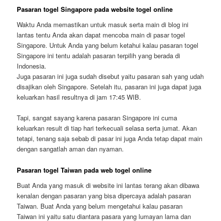
Pasaran togel Singapore pada website togel online
Waktu Anda memastikan untuk masuk serta main di blog ini
lantas tentu Anda akan dapat mencoba main di pasar togel
Singapore. Untuk Anda yang belum ketahui kalau pasaran togel
Singapore ini tentu adalah pasaran terpilih yang berada di
Indonesia.
Juga pasaran ini juga sudah disebut yaitu pasaran sah yang udah
disajikan oleh Singapore. Setelah itu, pasaran ini juga dapat juga
keluarkan hasil resultnya di jam 17:45 WIB.
Tapi, sangat sayang karena pasaran Singapore ini cuma
keluarkan result di tiap hari terkecuali selasa serta jumat. Akan
tetapi, tenang saja sebab di pasar ini juga Anda tetap dapat main
dengan sangatlah aman dan nyaman.
Pasaran togel Taiwan pada web togel online
Buat Anda yang masuk di website ini lantas terang akan dibawa
kenalan dengan pasaran yang bisa dipercaya adalah pasaran
Taiwan. Buat Anda yang belum mengetahui kalau pasaran
Taiwan ini yaitu satu diantara pasara yang lumayan lama dan