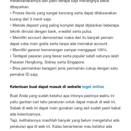
melaksanakannya dan pasti berapa saja menangnya bakal
dibayarkan.
• Proses bisnis yang sangat kencang serta dapat dilaksanakan
kurang dari 3 menit saja.
• Metode deposit yang paling komplet dapat dijalankan beberapa
teknik dimulai dengan bank, e-wallet serta pulsa.
• Memiliki account demonstrasi maka dari itu banyak pemain
dapat coba main gratis serta tanpa ada memakai account.
• Memiliki garansi kemenangan sampai menggapai 100%.
• Terdapat pasaran yang besar serta populer salah satunya ialah
Pasaran Hongkong, Sidney serta Singapore.
• Bisa permainkan beragam jenis permainan cukup dengan satu
pemakai ID saja.
Ketentuan buat dapat masuk di website
togel online
Buat Anda yang sudah ketahui apa infonya pastinya waktu ini
yaitu gantian cari tahu peraturan untuk dapat masuk di web ini.
Sebab di web ini dapat main gunakan uang asli sudah pasti bakal
ada ketentuannya.
Tapi, kelihatannya masihlah banyak yang belum mengetahui ada
peraturan apa di web ini. Kalau benar-benar mau ketahui ada