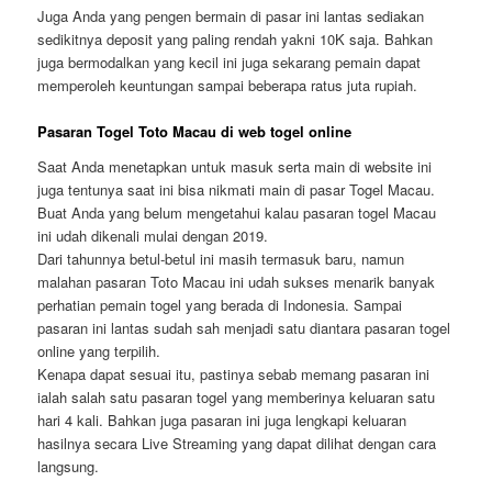
Juga Anda yang pengen bermain di pasar ini lantas sediakan
sedikitnya deposit yang paling rendah yakni 10K saja. Bahkan
juga bermodalkan yang kecil ini juga sekarang pemain dapat
memperoleh keuntungan sampai beberapa ratus juta rupiah.
Pasaran Togel Toto Macau di web togel online
Saat Anda menetapkan untuk masuk serta main di website ini
juga tentunya saat ini bisa nikmati main di pasar Togel Macau.
Buat Anda yang belum mengetahui kalau pasaran togel Macau
ini udah dikenali mulai dengan 2019.
Dari tahunnya betul-betul ini masih termasuk baru, namun
malahan pasaran Toto Macau ini udah sukses menarik banyak
perhatian pemain togel yang berada di Indonesia. Sampai
pasaran ini lantas sudah sah menjadi satu diantara pasaran togel
online yang terpilih.
Kenapa dapat sesuai itu, pastinya sebab memang pasaran ini
ialah salah satu pasaran togel yang memberinya keluaran satu
hari 4 kali. Bahkan juga pasaran ini juga lengkapi keluaran
hasilnya secara Live Streaming yang dapat dilihat dengan cara
langsung.