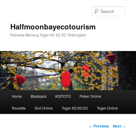
Skip
to
Sear
primary
content
Halfmoonbayecotourism
Rahasia Menang Togel 4D 3D 2D Terbongkar
Main
Home
Blackjack
KOITOTO
Poker Online
menu
Roulette
Slot Online
Togel 4D/3D/2D
Togel Online
Post
←
Previous
Next
→
navigation