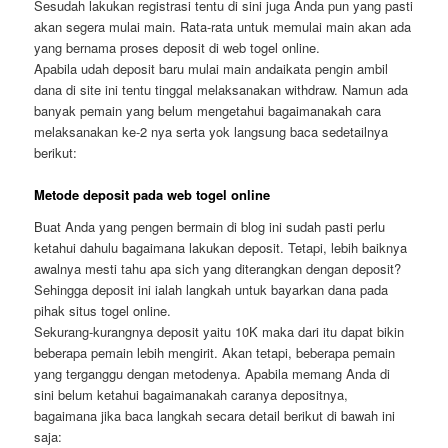
Sesudah lakukan registrasi tentu di sini juga Anda pun yang pasti
akan segera mulai main. Rata-rata untuk memulai main akan ada
yang bernama proses deposit di web togel online.
Apabila udah deposit baru mulai main andaikata pengin ambil
dana di site ini tentu tinggal melaksanakan withdraw. Namun ada
banyak pemain yang belum mengetahui bagaimanakah cara
melaksanakan ke-2 nya serta yok langsung baca sedetailnya
berikut:
Metode deposit pada web togel online
Buat Anda yang pengen bermain di blog ini sudah pasti perlu
ketahui dahulu bagaimana lakukan deposit. Tetapi, lebih baiknya
awalnya mesti tahu apa sich yang diterangkan dengan deposit?
Sehingga deposit ini ialah langkah untuk bayarkan dana pada
pihak situs togel online.
Sekurang-kurangnya deposit yaitu 10K maka dari itu dapat bikin
beberapa pemain lebih mengirit. Akan tetapi, beberapa pemain
yang terganggu dengan metodenya. Apabila memang Anda di
sini belum ketahui bagaimanakah caranya depositnya,
bagaimana jika baca langkah secara detail berikut di bawah ini
saja: