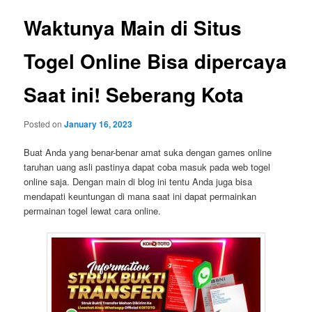
Waktunya Main di Situs
Togel Online Bisa dipercaya
Saat ini! Seberang Kota
Posted on
January 16, 2023
Buat Anda yang benar-benar amat suka dengan games online
taruhan uang asli pastinya dapat coba masuk pada web togel
online saja. Dengan main di blog ini tentu Anda juga bisa
mendapati keuntungan di mana saat ini dapat permainkan
permainan togel lewat cara online.