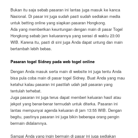
Bukan itu saja sebab pasaran ini lantas juga masuk ke kanca
Nasional. Di pasar ini juga sudah pasti sudah sediakan media
untuk betting online yang siapkan pasaran Hongkong.
Ada yang memberikan keuntungan dengan main di pasar Togel
Hongkong sebab jam keluarannya yang serasi di waktu 23:00
WIB. Karena itu, pasti di sini juga Anda dapat untung dan main
bertambah lebih bebas.
Pasaran togel Sidney pada web togel online
Dengan Anda masuk serta main di website ini juga tentu Anda
bisa pula coba main di pasar togel Sidney. Buat Anda yang mau
ketahui kalau pasaran ini pastilah udah jadi pasaran yang
tentulah terhebat.
Juga pasaran ini juga terus dapat memberi keluaran hasil atau
jekpot yang benar-benar termudah untuk diterka. Pasaran ini
lantas mempunyai agenda keluaran di jam 13:55 WIB. Dengan
begitu, pastinya pasaran ini juga bikin beberapa orang pengin
bermain didalamnya.
Sampai Anda yang ingin bermain di pasar ini juga sediakan