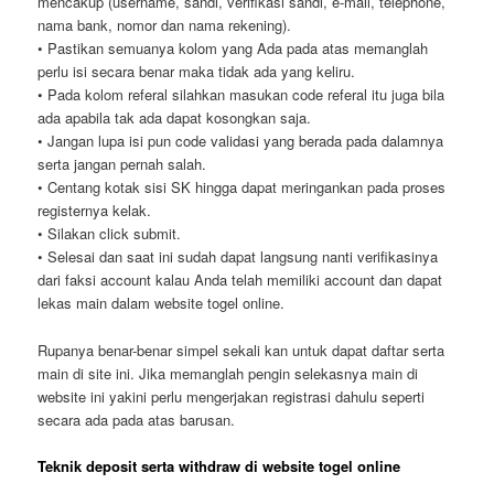
mencakup (username, sandi, verifikasi sandi, e-mail, telephone,
nama bank, nomor dan nama rekening).
• Pastikan semuanya kolom yang Ada pada atas memanglah
perlu isi secara benar maka tidak ada yang keliru.
• Pada kolom referal silahkan masukan code referal itu juga bila
ada apabila tak ada dapat kosongkan saja.
• Jangan lupa isi pun code validasi yang berada pada dalamnya
serta jangan pernah salah.
• Centang kotak sisi SK hingga dapat meringankan pada proses
registernya kelak.
• Silakan click submit.
• Selesai dan saat ini sudah dapat langsung nanti verifikasinya
dari faksi account kalau Anda telah memiliki account dan dapat
lekas main dalam website togel online.
Rupanya benar-benar simpel sekali kan untuk dapat daftar serta
main di site ini. Jika memanglah pengin selekasnya main di
website ini yakini perlu mengerjakan registrasi dahulu seperti
secara ada pada atas barusan.
Teknik deposit serta withdraw di website togel online