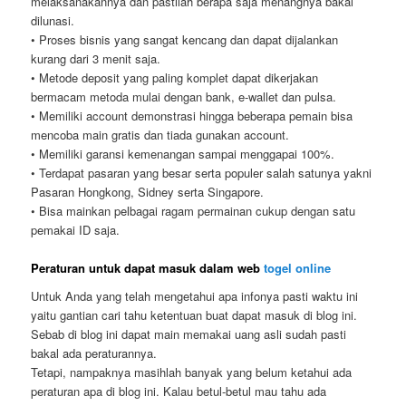
melaksanakannya dan pastilah berapa saja menangnya bakal
dilunasi.
• Proses bisnis yang sangat kencang dan dapat dijalankan
kurang dari 3 menit saja.
• Metode deposit yang paling komplet dapat dikerjakan
bermacam metoda mulai dengan bank, e-wallet dan pulsa.
• Memiliki account demonstrasi hingga beberapa pemain bisa
mencoba main gratis dan tiada gunakan account.
• Memiliki garansi kemenangan sampai menggapai 100%.
• Terdapat pasaran yang besar serta populer salah satunya yakni
Pasaran Hongkong, Sidney serta Singapore.
• Bisa mainkan pelbagai ragam permainan cukup dengan satu
pemakai ID saja.
Peraturan untuk dapat masuk dalam web
togel online
Untuk Anda yang telah mengetahui apa infonya pasti waktu ini
yaitu gantian cari tahu ketentuan buat dapat masuk di blog ini.
Sebab di blog ini dapat main memakai uang asli sudah pasti
bakal ada peraturannya.
Tetapi, nampaknya masihlah banyak yang belum ketahui ada
peraturan apa di blog ini. Kalau betul-betul mau tahu ada