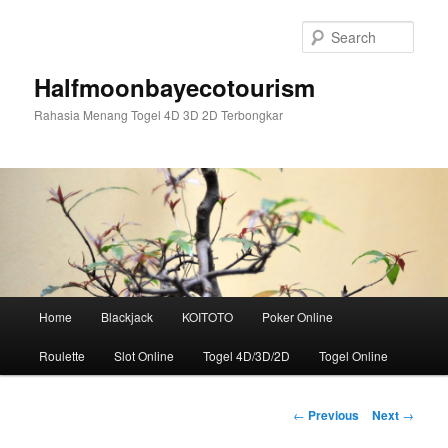
Skip
to
Sear
primary
content
Halfmoonbayecotourism
Rahasia Menang Togel 4D 3D 2D Terbongkar
Main
Home
Blackjack
KOITOTO
Poker Online
menu
Roulette
Slot Online
Togel 4D/3D/2D
Togel Online
Post
←
Previous
Next
→
navigation