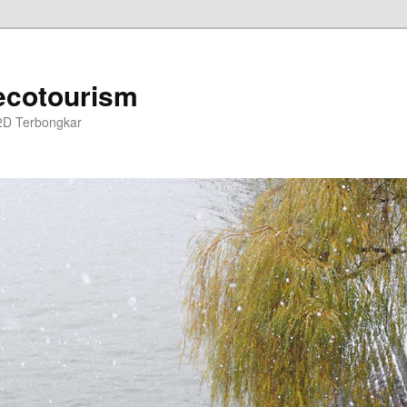
ecotourism
2D Terbongkar