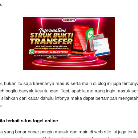
e.
i, bukan itu saja karenanya masuk serta main di blog ini juga tentuny
h begitu banyak keuntungan. Tapi, apabila memang ingin masuk ser
i silahkan cari kabar dahulu infonya maka dapat bertambah mengetahu
i.
ta terkait situs togel online
 yang benar-benar pengin masuk dan main di web-site ini juga tentu