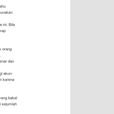
tahu
 gunakan
ini. Bila
gkap
k orang
.
benar dan
gi akun-
n karena
yang bakal
i sejumlah