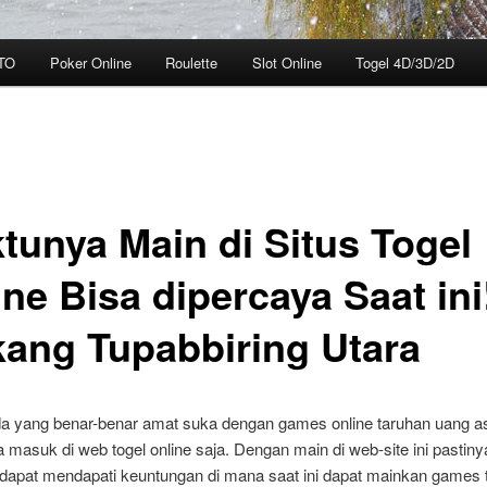
TO
Poker Online
Roulette
Slot Online
Togel 4D/3D/2D
tunya Main di Situs Togel
ne Bisa dipercaya Saat ini
kang Tupabbiring Utara
a yang benar-benar amat suka dengan games online taruhan uang asl
 masuk di web togel online saja. Dengan main di web-site ini pastin
 dapat mendapati keuntungan di mana saat ini dapat mainkan games t