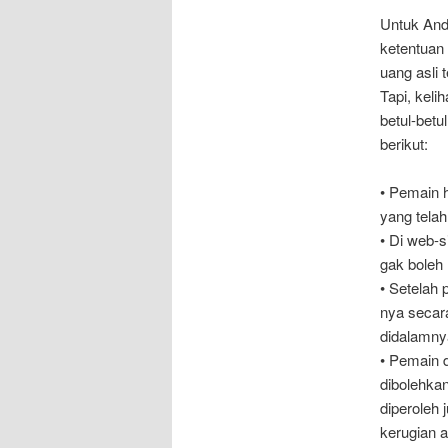
Untuk Anda
ketentuan 
uang asli 
Tapi, keli
betul-betu
berikut:
• Pemain 
yang telah
• Di web-s
gak boleh
• Setelah 
nya secar
didalamny
• Pemain d
dibolehkan
diperoleh 
kerugian 