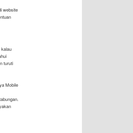
i website
entuan
 kalau
ahui
 turuti
ya Mobile
 tabungan.
ayakan