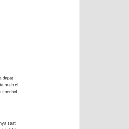
a dapat
ta main di
i perihal
nya saat