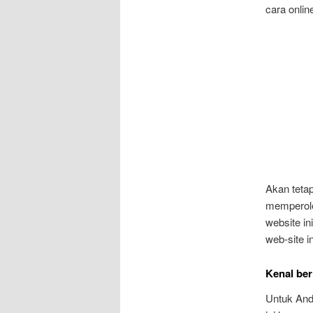
cara onlin
Akan tetap
memperole
website in
web-site in
Kenal beri
Untuk Anda