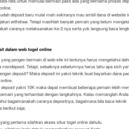
Rata-rata untuk memulai bermain pasti ada yang bernama proses depo
online.
udah deposit baru mulai main sekiranya mau ambil dana di website in
erjakan withdraw. Tetapi masihlah banyak pemain yang belum menget
kah caranya melaksanakan ke-2 nya serta yok langsung baca leng
sit dalam web togel online
 yang pengen bermain di web-site ini tentunya harus mengetahui dah
 mendeposit. Tetapi, sebaiknya sebelumnya harus tahu apa sich ya
dengan deposit? Maka deposit ini yakni teknik buat bayarkan dana pa
 online.
a deposit yakni 10K maka dapat membuat beberapa pemain lebih mengi
pemain yang terhambat dengan langkahnya. Kalau memanglah Anda d
ahui bagaimanakah caranya depositnya, bagaimana bila baca teknik
a berikut saja:
yang pertama silahkan akses situs togel online dahulu.
itu, silahkan login dahulu memanfaatkan account Anda.