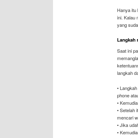
Hanya itu
ini. Kalau
yang sudah
Langkah r
Saat ini p
memanglah
ketentuann
langkah da
• Langkah 
phone ata
• Kemudian
• Setelah 
mencari we
• Jika ud
• Kemudian