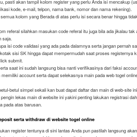
itu, pasti akan tampil kolom register yang perlu Anda isi mencakup (
fikasi kode, e-mail, telpon, nama bank, nomor dan nama rekening).
 semua kolom yang Berada di atas perlu isi secara benar hingga tida
om referal silahkan masukan code referal itu juga bila ada jikalau tak
 saja.
upa isi code validasi yang ada pada dalamnya serta jangan pernah sa
 kotak sisi SK hingga dapat mempermudah saat proses registernya k
click submit.
serta saat ini sudah langsung bisa nanti verifikasinya dari faksi accoun
 memiliki account serta dapat selekasnya main pada web togel onlin
tul-betul simpel sekali kan buat dapat daftar dan main di web-site ini
l pengin lekas main di website ini yakini penting lakukan registrasi dah
a pada atas barusan.
posit serta withdraw di website togel online
ukan register tentunya di sini lantas Anda pun pastilah langsung akan