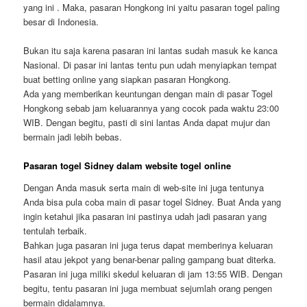
yang ini . Maka, pasaran Hongkong ini yaitu pasaran togel paling
besar di Indonesia.
Bukan itu saja karena pasaran ini lantas sudah masuk ke kanca
Nasional. Di pasar ini lantas tentu pun udah menyiapkan tempat
buat betting online yang siapkan pasaran Hongkong.
Ada yang memberikan keuntungan dengan main di pasar Togel
Hongkong sebab jam keluarannya yang cocok pada waktu 23:00
WIB. Dengan begitu, pasti di sini lantas Anda dapat mujur dan
bermain jadi lebih bebas.
Pasaran togel Sidney dalam website togel online
Dengan Anda masuk serta main di web-site ini juga tentunya
Anda bisa pula coba main di pasar togel Sidney. Buat Anda yang
ingin ketahui jika pasaran ini pastinya udah jadi pasaran yang
tentulah terbaik.
Bahkan juga pasaran ini juga terus dapat memberinya keluaran
hasil atau jekpot yang benar-benar paling gampang buat diterka.
Pasaran ini juga miliki skedul keluaran di jam 13:55 WIB. Dengan
begitu, tentu pasaran ini juga membuat sejumlah orang pengen
bermain didalamnya.