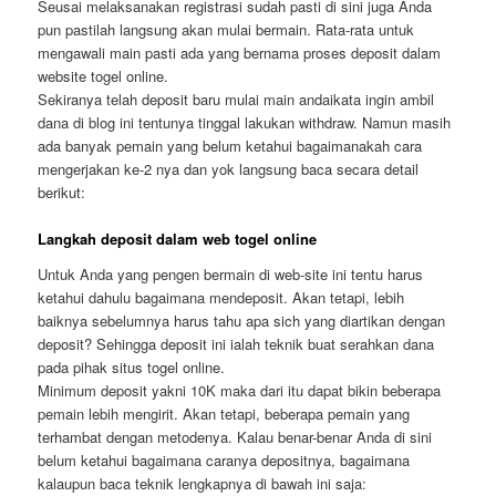
Seusai melaksanakan registrasi sudah pasti di sini juga Anda
pun pastilah langsung akan mulai bermain. Rata-rata untuk
mengawali main pasti ada yang bernama proses deposit dalam
website togel online.
Sekiranya telah deposit baru mulai main andaikata ingin ambil
dana di blog ini tentunya tinggal lakukan withdraw. Namun masih
ada banyak pemain yang belum ketahui bagaimanakah cara
mengerjakan ke-2 nya dan yok langsung baca secara detail
berikut:
Langkah deposit dalam web togel online
Untuk Anda yang pengen bermain di web-site ini tentu harus
ketahui dahulu bagaimana mendeposit. Akan tetapi, lebih
baiknya sebelumnya harus tahu apa sich yang diartikan dengan
deposit? Sehingga deposit ini ialah teknik buat serahkan dana
pada pihak situs togel online.
Minimum deposit yakni 10K maka dari itu dapat bikin beberapa
pemain lebih mengirit. Akan tetapi, beberapa pemain yang
terhambat dengan metodenya. Kalau benar-benar Anda di sini
belum ketahui bagaimana caranya depositnya, bagaimana
kalaupun baca teknik lengkapnya di bawah ini saja: