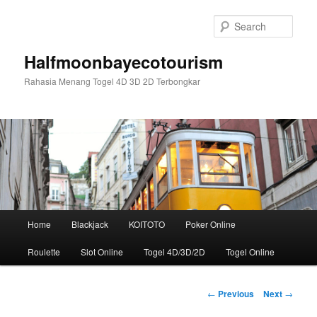
Skip
to
Sear
primary
content
Halfmoonbayecotourism
Rahasia Menang Togel 4D 3D 2D Terbongkar
Main
Home
Blackjack
KOITOTO
Poker Online
menu
Roulette
Slot Online
Togel 4D/3D/2D
Togel Online
Post
←
Previous
Next
→
navigation