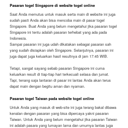
Pasaran togel Singapore di website togel online
Saat Anda memutus untuk masuk serta main di website ini juga
sudah pasti Anda akan bisa mencoba main di pasar togel
Singapore. Buat Anda yang belum mengetahui jika pasaran togel
Singapore ini tentu adalah pasaran terhebat yang ada pada
Indonesia.
Sampai pasaran ini juga udah dikatakan sebagai pasaran sah
yang sudah disiapkan oleh Singapore. Selanjutnya, pasaran ini
juga dapat juga keluarkan hasil resultnya di jam 17:45 WIB.
Tetapi, sangat sayang sebab pasaran Singapore ini cuma
keluarkan result di tiap-tiap hari terkecuali selasa dan jumat.
Tapi, tenang saja lantaran di pasar ini lantas Anda akan terus
dapat main dengan begitu aman dan nyaman.
Pasaran togel Taiwan pada website togel online
Untuk Anda yang masuk di web-site ini juga terang bakal dibawa
kenalan dengan pasaran yang bisa dipercaya yakni pasaran
Taiwan. Untuk Anda yang belum mengetahui jika pasaran Taiwan
ini adalah pasara yang lumayan lama dan umurnya lantas juga