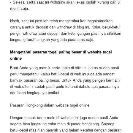
• Selesai serta saat ini withdraw akan lekas diolah kurang dari 3
menit saja.
Nach, saat ini pastilah telah mengetahui kan bagaimanakah
caranya untuk deposit dan withdraw di blog ini. Kalau betul-betul
pengin withdraw atau deposit dan kebingungan pastinya silahkan
langsung turuti langkah yang ada pada atas saja.
Mengetahui pasaran togel paling besar di website togel
online
Buat Anda yang masuk serta main di site ini lantas sudah pasti
perlu mengetahui kalau betul-betul di web ini juga ada sangat
banyak pasaran paling besar. Untuk Anda yang pengen bermain
di web-site ini sudah pasti perlu ketahui dahulu apa pasarannya
dan baca lengkapnya berikut:
Pasaran Hongkong dalam website togel online
Dengan masuk serta main di website ini juga sudah pasti Anda
segera bisa langsung coba main di pasar Hongkong. Sayang
betul-betul masihlah banyak yang belum ketahui dengan pasaran