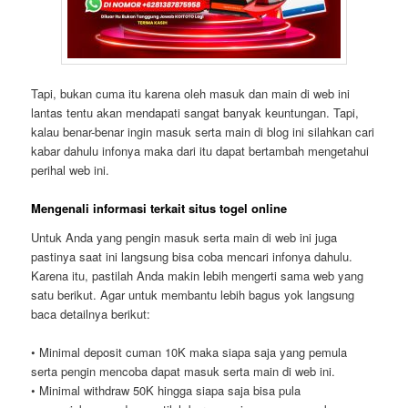
Tapi, bukan cuma itu karena oleh masuk dan main di web ini
lantas tentu akan mendapati sangat banyak keuntungan. Tapi,
kalau benar-benar ingin masuk serta main di blog ini silahkan cari
kabar dahulu infonya maka dari itu dapat bertambah mengetahui
perihal web ini.
Mengenali informasi terkait situs togel online
Untuk Anda yang pengin masuk serta main di web ini juga
pastinya saat ini langsung bisa coba mencari infonya dahulu.
Karena itu, pastilah Anda makin lebih mengerti sama web yang
satu berikut. Agar untuk membantu lebih bagus yok langsung
baca detailnya berikut:
• Minimal deposit cuman 10K maka siapa saja yang pemula
serta pengin mencoba dapat masuk serta main di web ini.
• Minimal withdraw 50K hingga siapa saja bisa pula