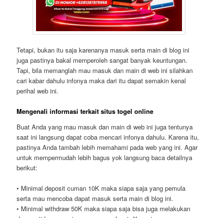
Tetapi, bukan itu saja karenanya masuk serta main di blog ini
juga pastinya bakal memperoleh sangat banyak keuntungan.
Tapi, bila memanglah mau masuk dan main di web ini silahkan
cari kabar dahulu infonya maka dari itu dapat semakin kenal
perihal web ini.
Mengenali informasi terkait situs togel online
Buat Anda yang mau masuk dan main di web ini juga tentunya
saat ini langsung dapat coba mencari infonya dahulu. Karena itu,
pastinya Anda tambah lebih memahami pada web yang ini. Agar
untuk mempermudah lebih bagus yok langsung baca detailnya
berikut:
• Minimal deposit cuman 10K maka siapa saja yang pemula
serta mau mencoba dapat masuk serta main di blog ini.
• Minimal withdraw 50K maka siapa saja bisa juga melakukan