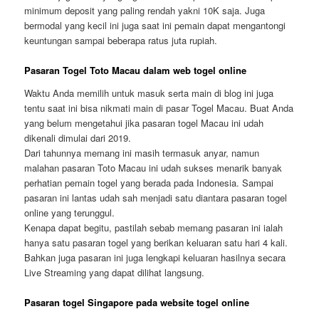
minimum deposit yang paling rendah yakni 10K saja. Juga
bermodal yang kecil ini juga saat ini pemain dapat mengantongi
keuntungan sampai beberapa ratus juta rupiah.
Pasaran Togel Toto Macau dalam web togel online
Waktu Anda memilih untuk masuk serta main di blog ini juga
tentu saat ini bisa nikmati main di pasar Togel Macau. Buat Anda
yang belum mengetahui jika pasaran togel Macau ini udah
dikenali dimulai dari 2019.
Dari tahunnya memang ini masih termasuk anyar, namun
malahan pasaran Toto Macau ini udah sukses menarik banyak
perhatian pemain togel yang berada pada Indonesia. Sampai
pasaran ini lantas udah sah menjadi satu diantara pasaran togel
online yang terunggul.
Kenapa dapat begitu, pastilah sebab memang pasaran ini ialah
hanya satu pasaran togel yang berikan keluaran satu hari 4 kali.
Bahkan juga pasaran ini juga lengkapi keluaran hasilnya secara
Live Streaming yang dapat dilihat langsung.
Pasaran togel Singapore pada website togel online