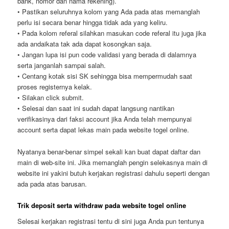
bank, nomor dan nama rekening).
• Pastikan seluruhnya kolom yang Ada pada atas memanglah
perlu isi secara benar hingga tidak ada yang keliru.
• Pada kolom referal silahkan masukan code referal itu juga jika
ada andaikata tak ada dapat kosongkan saja.
• Jangan lupa isi pun code validasi yang berada di dalamnya
serta janganlah sampai salah.
• Centang kotak sisi SK sehingga bisa mempermudah saat
proses registernya kelak.
• Silakan click submit.
• Selesai dan saat ini sudah dapat langsung nantikan
verifikasinya dari faksi account jika Anda telah mempunyai
account serta dapat lekas main pada website togel online.
Nyatanya benar-benar simpel sekali kan buat dapat daftar dan
main di web-site ini. Jika memanglah pengin selekasnya main di
website ini yakini butuh kerjakan registrasi dahulu seperti dengan
ada pada atas barusan.
Trik deposit serta withdraw pada website togel online
Selesai kerjakan registrasi tentu di sini juga Anda pun tentunya