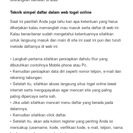
Teknik simpel daftar dalam web togel online
Saat ini pastilah Anda juga tahu kan apa ketentuan yang harus
dikerjakan kalau memanglah mau masuk serta daftar di web ini.
Kalau benar-benar sudah mengetahui ketentuannya silahkan
untuk langsung masuk dan main di site ini saat ini pun dan turuti
metode daftarnya di web ini:
• Langkah pertama silahkan persiapkan dahulu fitur yang
dibutuhkan contohnya Mobile phone atau Pc.
• Kemudian persiapkan data diri seperti nomor telpon, e-mail dan
rekening tabungan.
• Setelah itu, silahkan akses langsung situs togel online lewat
internet serta mengupayakan agar mencari site yang paling
paling dipercaya serta sah.
• Jika udah silahkan mencari menu daftar yang berada pada
dalamnya.
• Kemudian silahkan click daftar.
• Setelah itu, akan ada kolom register yang penting Anda isi
mencakup (username, kode, verifikasi kode, e mail, telpon, nama