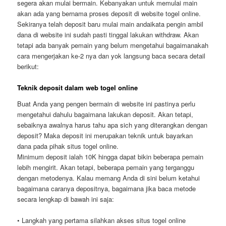
segera akan mulai bermain. Kebanyakan untuk memulai main
akan ada yang bernama proses deposit di website togel online.
Sekiranya telah deposit baru mulai main andaikata pengin ambil
dana di website ini sudah pasti tinggal lakukan withdraw. Akan
tetapi ada banyak pemain yang belum mengetahui bagaimanakah
cara mengerjakan ke-2 nya dan yok langsung baca secara detail
berikut:
Teknik deposit dalam web togel online
Buat Anda yang pengen bermain di website ini pastinya perlu
mengetahui dahulu bagaimana lakukan deposit. Akan tetapi,
sebaiknya awalnya harus tahu apa sich yang diterangkan dengan
deposit? Maka deposit ini merupakan teknik untuk bayarkan
dana pada pihak situs togel online.
Minimum deposit ialah 10K hingga dapat bikin beberapa pemain
lebih mengirit. Akan tetapi, beberapa pemain yang terganggu
dengan metodenya. Kalau memang Anda di sini belum ketahui
bagaimana caranya depositnya, bagaimana jika baca metode
secara lengkap di bawah ini saja:
• Langkah yang pertama silahkan akses situs togel online