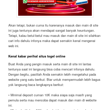
Akan tetapi, bukan cuma itu karenanya masuk dan main di site
ini juga tentunya akan mendapat sangat banyak keuntungan.
Tetapi, kalau betul-betul mau masuk dan main di site ini silahkan
cari info dahulu infonya maka dapat semakin kenal mengenai
web ini.
Kenal kabar perihal situs togel online
Buat Anda yang pengin masuk serta main di site ini lantas
tentunya saat ini langsung bisa coba mencari infonya dahulu.
Dengan begitu, pastilah Anda semakin lebih mengetahui pada
website yang satu berikut. Biar untuk mempermudah lebih bagus
yok langsung baca lengkapnya berikut:
• Minimal deposit cuman 10K maka siapa saja masih yang
pemula serta mau mencoba dapat masuk dan main di website
ini.