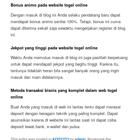
Bonus animo pada website togel online
Dengan masuk di blog ini Anda selaku pendatang baru dapat
mendapat bonus animo senilai 100%. Tetapi, bonus ini cuma
dapat diterima sekali saja sewaktu mengerjakan register di blog
ini.
Jekpot yang tinggi pada website togel online
Waktu Anda memutus masuk di blog ini juga pastilah berpeluang
untuk dapat mendapati jekpot yang begitu tinggi. Karena itu,
tentunya tidaklah heran bila sangat banyak orang yang ingin
masuk dan main didalamnya.
Metoda transaksi bisnis yang komplet dalam web togel
online
Buat Anda yang masuk di web ini lantas tentu dapat merasai
deposit dengan beragam teknik yang paling komplet. Dapat
asumsikan karena di website ini lantas saat ini dapat coba
deposit lewat bank, e-wallet dan pulsa.
This entry was posted in
KOITOTO
by
admin
. Bookmark the