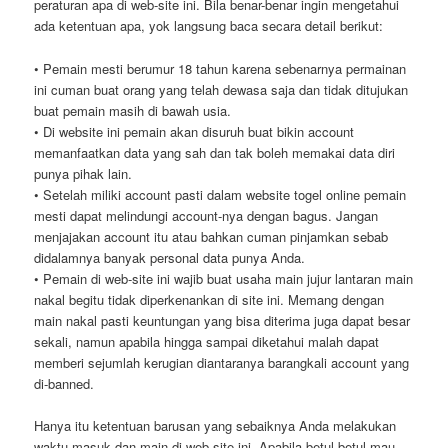
peraturan apa di web-site ini. Bila benar-benar ingin mengetahui
ada ketentuan apa, yok langsung baca secara detail berikut:
• Pemain mesti berumur 18 tahun karena sebenarnya permainan
ini cuman buat orang yang telah dewasa saja dan tidak ditujukan
buat pemain masih di bawah usia.
• Di website ini pemain akan disuruh buat bikin account
memanfaatkan data yang sah dan tak boleh memakai data diri
punya pihak lain.
• Setelah miliki account pasti dalam website togel online pemain
mesti dapat melindungi account-nya dengan bagus. Jangan
menjajakan account itu atau bahkan cuman pinjamkan sebab
didalamnya banyak personal data punya Anda.
• Pemain di web-site ini wajib buat usaha main jujur lantaran main
nakal begitu tidak diperkenankan di site ini. Memang dengan
main nakal pasti keuntungan yang bisa diterima juga dapat besar
sekali, namun apabila hingga sampai diketahui malah dapat
memberi sejumlah kerugian diantaranya barangkali account yang
di-banned.
Hanya itu ketentuan barusan yang sebaiknya Anda melakukan
waktu masuk dan main di web-site ini. Apabila betul-betul mau