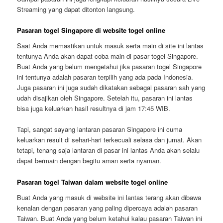
Streaming yang dapat ditonton langsung.
Pasaran togel Singapore di website togel online
Saat Anda memastikan untuk masuk serta main di site ini lantas
tentunya Anda akan dapat coba main di pasar togel Singapore.
Buat Anda yang belum mengetahui jika pasaran togel Singapore
ini tentunya adalah pasaran terpilih yang ada pada Indonesia.
Juga pasaran ini juga sudah dikatakan sebagai pasaran sah yang
udah disajikan oleh Singapore. Setelah itu, pasaran ini lantas
bisa juga keluarkan hasil resultnya di jam 17:45 WIB.
Tapi, sangat sayang lantaran pasaran Singapore ini cuma
keluarkan result di sehari-hari terkecuali selasa dan jumat. Akan
tetapi, tenang saja lantaran di pasar ini lantas Anda akan selalu
dapat bermain dengan begitu aman serta nyaman.
Pasaran togel Taiwan dalam website togel online
Buat Anda yang masuk di website ini lantas terang akan dibawa
kenalan dengan pasaran yang paling dipercaya adalah pasaran
Taiwan. Buat Anda yang belum ketahui kalau pasaran Taiwan ini