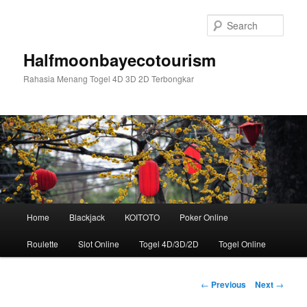
Skip
to
Sear
primary
content
Halfmoonbayecotourism
Rahasia Menang Togel 4D 3D 2D Terbongkar
Main
Home
Blackjack
KOITOTO
Poker Online
menu
Roulette
Slot Online
Togel 4D/3D/2D
Togel Online
Post
←
Previous
Next
→
navigation