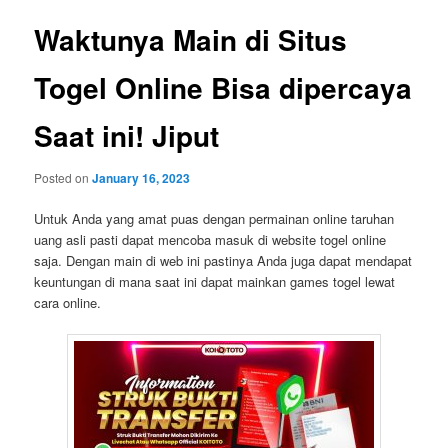
Waktunya Main di Situs
Togel Online Bisa dipercaya
Saat ini! Jiput
Posted on
January 16, 2023
Untuk Anda yang amat puas dengan permainan online taruhan
uang asli pasti dapat mencoba masuk di website togel online
saja. Dengan main di web ini pastinya Anda juga dapat mendapat
keuntungan di mana saat ini dapat mainkan games togel lewat
cara online.