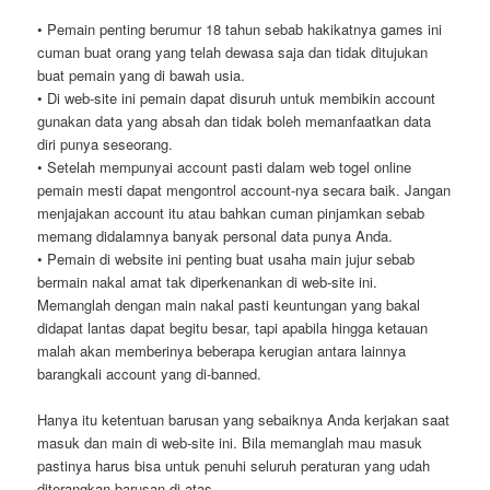
• Pemain penting berumur 18 tahun sebab hakikatnya games ini
cuman buat orang yang telah dewasa saja dan tidak ditujukan
buat pemain yang di bawah usia.
• Di web-site ini pemain dapat disuruh untuk membikin account
gunakan data yang absah dan tidak boleh memanfaatkan data
diri punya seseorang.
• Setelah mempunyai account pasti dalam web togel online
pemain mesti dapat mengontrol account-nya secara baik. Jangan
menjajakan account itu atau bahkan cuman pinjamkan sebab
memang didalamnya banyak personal data punya Anda.
• Pemain di website ini penting buat usaha main jujur sebab
bermain nakal amat tak diperkenankan di web-site ini.
Memanglah dengan main nakal pasti keuntungan yang bakal
didapat lantas dapat begitu besar, tapi apabila hingga ketauan
malah akan memberinya beberapa kerugian antara lainnya
barangkali account yang di-banned.
Hanya itu ketentuan barusan yang sebaiknya Anda kerjakan saat
masuk dan main di web-site ini. Bila memanglah mau masuk
pastinya harus bisa untuk penuhi seluruh peraturan yang udah
diterangkan barusan di atas.