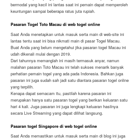
bermodal yang kecil ini lantas saat ini pemain dapat memperoleh
keuntungan sampai beberapa ratus juta rupiah.
Pasaran Togel Toto Macau di web togel online
Saat Anda menetapkan untuk masuk serta main di web-site ini
lantas tentu saat ini bisa nikmati main di pasar Togel Macau.
Buat Anda yang belum mengetahui jika pasaran togel Macau ini
udah dikenali mulai dengan 2019.
Dari tahunnya memanglah ini masih termasuk anyar, namun
malahan pasaran Toto Macau ini telah sukses menarik banyak
perhatian pemain togel yang ada pada Indonesia. Bahkan juga
pasaran ini juga sudah sah jadi satu diantara pasaran togel online
yang terpilih.
Kenapa dapat semacam itu, pastilah karena pasaran ini
merupakan hanya satu pasaran togel yang berikan keluaran satu
hari 4 kali. Juga pasaran ini juga lengkapi keluaran hasilnya
secara Live Streaming yang dapat dilihat langsung.
Pasaran togel Singapore di web togel online
Saat Anda memastikan untuk masuk serta main di blog ini juga