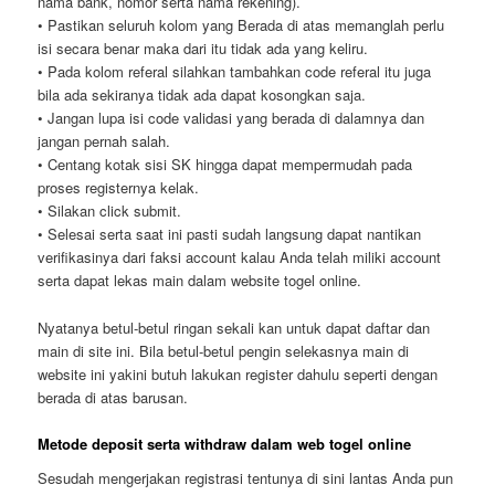
nama bank, nomor serta nama rekening).
• Pastikan seluruh kolom yang Berada di atas memanglah perlu
isi secara benar maka dari itu tidak ada yang keliru.
• Pada kolom referal silahkan tambahkan code referal itu juga
bila ada sekiranya tidak ada dapat kosongkan saja.
• Jangan lupa isi code validasi yang berada di dalamnya dan
jangan pernah salah.
• Centang kotak sisi SK hingga dapat mempermudah pada
proses registernya kelak.
• Silakan click submit.
• Selesai serta saat ini pasti sudah langsung dapat nantikan
verifikasinya dari faksi account kalau Anda telah miliki account
serta dapat lekas main dalam website togel online.
Nyatanya betul-betul ringan sekali kan untuk dapat daftar dan
main di site ini. Bila betul-betul pengin selekasnya main di
website ini yakini butuh lakukan register dahulu seperti dengan
berada di atas barusan.
Metode deposit serta withdraw dalam web togel online
Sesudah mengerjakan registrasi tentunya di sini lantas Anda pun