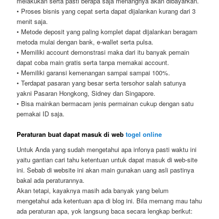
melakukan serta pasti berapa saja menangnya akan dibayarkan.
• Proses bisnis yang cepat serta dapat dijalankan kurang dari 3
menit saja.
• Metode deposit yang paling komplet dapat dijalankan beragam
metoda mulai dengan bank, e-wallet serta pulsa.
• Memiliki account demonstrasi maka dari itu banyak pemain
dapat coba main gratis serta tanpa memakai account.
• Memiliki garansi kemenangan sampai sampai 100%.
• Terdapat pasaran yang besar serta tersohor salah satunya
yakni Pasaran Hongkong, Sidney dan Singapore.
• Bisa mainkan bermacam jenis permainan cukup dengan satu
pemakai ID saja.
Peraturan buat dapat masuk di web
togel online
Untuk Anda yang sudah mengetahui apa infonya pasti waktu ini
yaitu gantian cari tahu ketentuan untuk dapat masuk di web-site
ini. Sebab di website ini akan main gunakan uang asli pastinya
bakal ada peraturannya.
Akan tetapi, kayaknya masih ada banyak yang belum
mengetahui ada ketentuan apa di blog ini. Bila memang mau tahu
ada peraturan apa, yok langsung baca secara lengkap berikut: