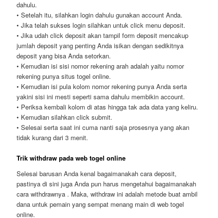
dahulu.
• Setelah itu, silahkan login dahulu gunakan account Anda.
• Jika telah sukses login silahkan untuk click menu deposit.
• Jika udah click deposit akan tampil form deposit mencakup
jumlah deposit yang penting Anda isikan dengan sedikitnya
deposit yang bisa Anda setorkan.
• Kemudian isi sisi nomor rekening arah adalah yaitu nomor
rekening punya situs togel online.
• Kemudian isi pula kolom nomor rekening punya Anda serta
yakini sisi ini mesti seperti sama dahulu membikin account.
• Periksa kembali kolom di atas hingga tak ada data yang keliru.
• Kemudian silahkan click submit.
• Selesai serta saat ini cuma nanti saja prosesnya yang akan
tidak kurang dari 3 menit.
Trik withdraw pada web togel online
Selesai barusan Anda kenal bagaimanakah cara deposit,
pastinya di sini juga Anda pun harus mengetahui bagaimanakah
cara withdrawnya . Maka, withdraw ini adalah metode buat ambil
dana untuk pemain yang sempat menang main di web togel
online.