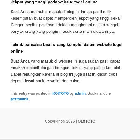
Jekpot yang tinggi pada website togel online
Saat Anda memutus masuk di blog ini lantas pasti miliki
kesempatan buat dapat memperoleh jekpot yang tinggi sekali.
Dengan begitu, pastinya tidaklah mengherankan jika sangat
banyak orang yang pengin masuk serta main didalamnya.
Teknik transaksi bisnis yang komplet dalam website togel
online
Buat Anda yang masuk di website ini juga sudah pasti dapat
rasakan deposit dengan beragam teknik yang paling komplet.
Dapat renungkan karena di blog ini juga saat ini dapat coba
deposit lewat bank, e-wallet dan pulsa.
This entry was posted in
KOITOTO
by
admin
. Bookmark the
permalink
.
Copyright © 2025 |
OLXTOTO