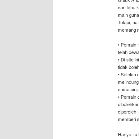
cari tahu 
main gunak
Tetapi, n
memang ma
• Pemain 
telah dewa
• Di site 
tidak bole
• Setelah
melindung
cuma pinj
• Pemain d
dibolehka
diperoleh 
memberi se
Hanya itu