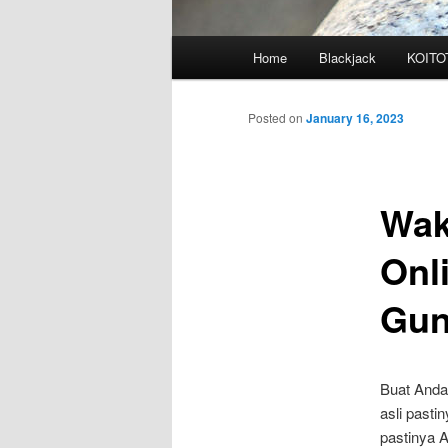
Main
Home
Blackjack
KOITO
menu
Posted on
January 16, 2023
Wak
Onli
Gun
Buat Anda
asli pasti
pastinya 