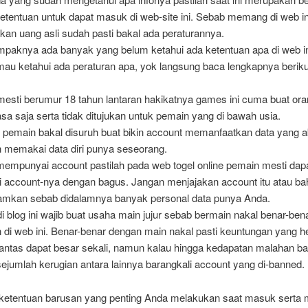
ketentuan untuk dapat masuk di web-site ini. Sebab memang di web in
an uang asli sudah pasti bakal ada peraturannya.
ampaknya ada banyak yang belum ketahui ada ketentuan apa di web in
u ketahui ada peraturan apa, yok langsung baca lengkapnya beriku
mesti berumur 18 tahun lantaran hakikatnya games ini cuma buat or
sa saja serta tidak ditujukan untuk pemain yang di bawah usia.
ini pemain bakal disuruh buat bikin account memanfaatkan data yang 
h memakai data diri punya seseorang.
 mempunyai account pastilah pada web togel online pemain mesti dap
i account-nya dengan bagus. Jangan menjajakan account itu atau b
amkan sebab didalamnya banyak personal data punya Anda.
i blog ini wajib buat usaha main jujur sebab bermain nakal benar-bena
n di web ini. Benar-benar dengan main nakal pasti keuntungan yang 
lantas dapat besar sekali, namun kalau hingga kedapatan malahan ba
jumlah kerugian antara lainnya barangkali account yang di-banned.
 ketentuan barusan yang penting Anda melakukan saat masuk serta m