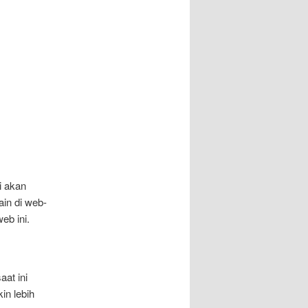
i akan
in di web-
eb ini.
aat ini
in lebih