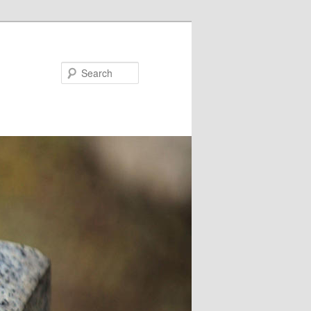
Search