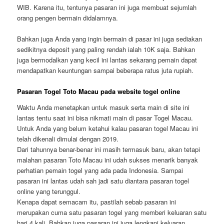
WIB. Karena itu, tentunya pasaran ini juga membuat sejumlah
orang pengen bermain didalamnya.
Bahkan juga Anda yang ingin bermain di pasar ini juga sediakan
sedikitnya deposit yang paling rendah ialah 10K saja. Bahkan
juga bermodalkan yang kecil ini lantas sekarang pemain dapat
mendapatkan keuntungan sampai beberapa ratus juta rupiah.
Pasaran Togel Toto Macau pada website togel online
Waktu Anda menetapkan untuk masuk serta main di site ini
lantas tentu saat ini bisa nikmati main di pasar Togel Macau.
Untuk Anda yang belum ketahui kalau pasaran togel Macau ini
telah dikenali dimulai dengan 2019.
Dari tahunnya benar-benar ini masih termasuk baru, akan tetapi
malahan pasaran Toto Macau ini udah sukses menarik banyak
perhatian pemain togel yang ada pada Indonesia. Sampai
pasaran ini lantas udah sah jadi satu diantara pasaran togel
online yang terunggul.
Kenapa dapat semacam itu, pastilah sebab pasaran ini
merupakan cuma satu pasaran togel yang memberi keluaran satu
hari 4 kali. Bahkan juga pasaran ini juga lengkapi keluaran