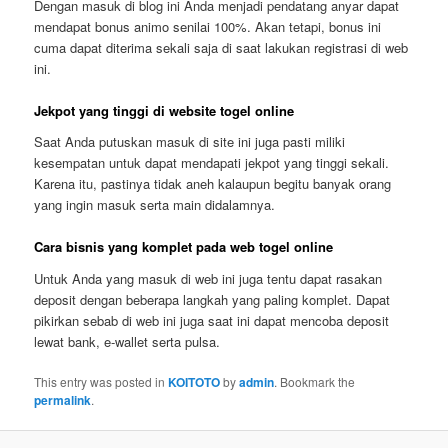
Dengan masuk di blog ini Anda menjadi pendatang anyar dapat
mendapat bonus animo senilai 100%. Akan tetapi, bonus ini
cuma dapat diterima sekali saja di saat lakukan registrasi di web
ini.
Jekpot yang tinggi di website togel online
Saat Anda putuskan masuk di site ini juga pasti miliki
kesempatan untuk dapat mendapati jekpot yang tinggi sekali.
Karena itu, pastinya tidak aneh kalaupun begitu banyak orang
yang ingin masuk serta main didalamnya.
Cara bisnis yang komplet pada web togel online
Untuk Anda yang masuk di web ini juga tentu dapat rasakan
deposit dengan beberapa langkah yang paling komplet. Dapat
pikirkan sebab di web ini juga saat ini dapat mencoba deposit
lewat bank, e-wallet serta pulsa.
This entry was posted in
KOITOTO
by
admin
. Bookmark the
permalink
.