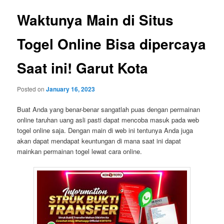
Waktunya Main di Situs
Togel Online Bisa dipercaya
Saat ini! Garut Kota
Posted on
January 16, 2023
Buat Anda yang benar-benar sangatlah puas dengan permainan
online taruhan uang asli pasti dapat mencoba masuk pada web
togel online saja. Dengan main di web ini tentunya Anda juga
akan dapat mendapat keuntungan di mana saat ini dapat
mainkan permainan togel lewat cara online.