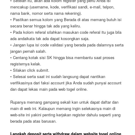
• Setelah itu, akan ada kolom register yang perlu Anda isi
mencakup (username, kode, verifikasi sandi, e-mail, telpon,
nama bank, nomor serta nama rekening).
• Pastikan semua kolom yang Berada di atas memang butuh isi
secara benar hingga tak ada yang keliru.
• Pada kolom referal silahkan masukan code referal itu juga bila
ada andaikata tak ada dapat kosongkan saja.
• Jangan lupa isi code validasi yang berada pada dalamnya serta
jangan pernah salah.
• Centang kotak sisi SK hingga bisa membantu saat proses
registernya kelak.
• Silakan click submit.
• Selesai serta saat ini sudah langsung dapat nantikan
verifikasinya dari faksi account jika Anda sudah punyai account
dan dapat lekas main pada web togel online.
Rupanya memang gampang sekali kan untuk dapat daftar dan
main di web ini. Kalaupun memang ingin selekasnya main di
web-site ini yakini penting kerjakan register dahulu seperti yang
berada pada atas barusan.
Langkah deposit serta withdraw dalam website togel online