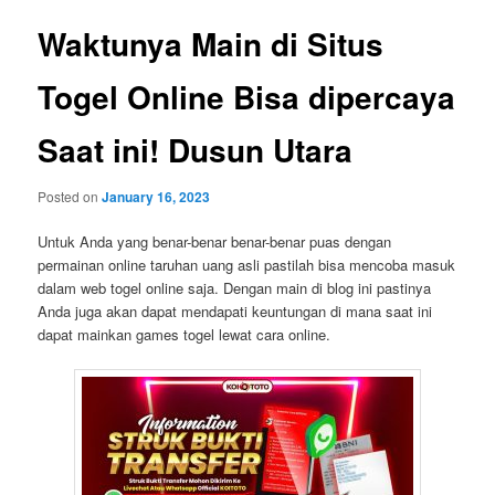
Waktunya Main di Situs
Togel Online Bisa dipercaya
Saat ini! Dusun Utara
Posted on
January 16, 2023
Untuk Anda yang benar-benar benar-benar puas dengan
permainan online taruhan uang asli pastilah bisa mencoba masuk
dalam web togel online saja. Dengan main di blog ini pastinya
Anda juga akan dapat mendapati keuntungan di mana saat ini
dapat mainkan games togel lewat cara online.