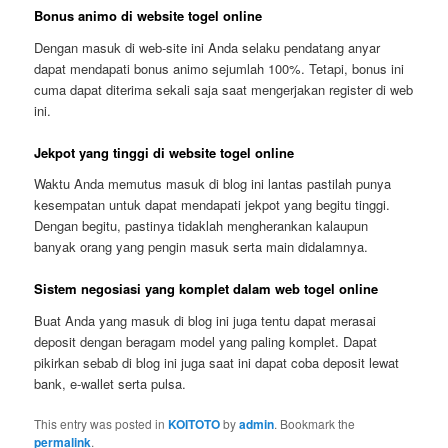
Bonus animo di website togel online
Dengan masuk di web-site ini Anda selaku pendatang anyar
dapat mendapati bonus animo sejumlah 100%. Tetapi, bonus ini
cuma dapat diterima sekali saja saat mengerjakan register di web
ini.
Jekpot yang tinggi di website togel online
Waktu Anda memutus masuk di blog ini lantas pastilah punya
kesempatan untuk dapat mendapati jekpot yang begitu tinggi.
Dengan begitu, pastinya tidaklah mengherankan kalaupun
banyak orang yang pengin masuk serta main didalamnya.
Sistem negosiasi yang komplet dalam web togel online
Buat Anda yang masuk di blog ini juga tentu dapat merasai
deposit dengan beragam model yang paling komplet. Dapat
pikirkan sebab di blog ini juga saat ini dapat coba deposit lewat
bank, e-wallet serta pulsa.
This entry was posted in
KOITOTO
by
admin
. Bookmark the
permalink
.