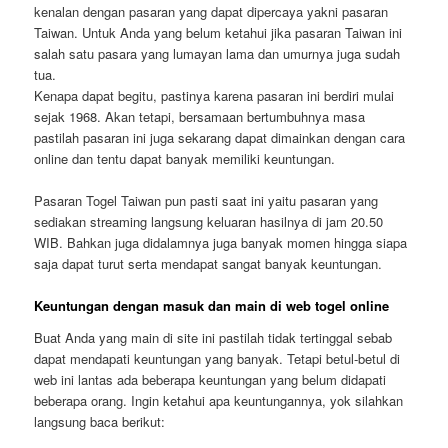
kenalan dengan pasaran yang dapat dipercaya yakni pasaran
Taiwan. Untuk Anda yang belum ketahui jika pasaran Taiwan ini
salah satu pasara yang lumayan lama dan umurnya juga sudah
tua.
Kenapa dapat begitu, pastinya karena pasaran ini berdiri mulai
sejak 1968. Akan tetapi, bersamaan bertumbuhnya masa
pastilah pasaran ini juga sekarang dapat dimainkan dengan cara
online dan tentu dapat banyak memiliki keuntungan.
Pasaran Togel Taiwan pun pasti saat ini yaitu pasaran yang
sediakan streaming langsung keluaran hasilnya di jam 20.50
WIB. Bahkan juga didalamnya juga banyak momen hingga siapa
saja dapat turut serta mendapat sangat banyak keuntungan.
Keuntungan dengan masuk dan main di web togel online
Buat Anda yang main di site ini pastilah tidak tertinggal sebab
dapat mendapati keuntungan yang banyak. Tetapi betul-betul di
web ini lantas ada beberapa keuntungan yang belum didapati
beberapa orang. Ingin ketahui apa keuntungannya, yok silahkan
langsung baca berikut: