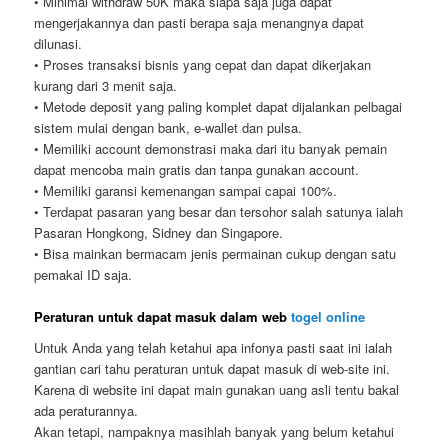
• Minimal withdraw 50K maka siapa saja juga dapat
mengerjakannya dan pasti berapa saja menangnya dapat
dilunasi.
• Proses transaksi bisnis yang cepat dan dapat dikerjakan
kurang dari 3 menit saja.
• Metode deposit yang paling komplet dapat dijalankan pelbagai
sistem mulai dengan bank, e-wallet dan pulsa.
• Memiliki account demonstrasi maka dari itu banyak pemain
dapat mencoba main gratis dan tanpa gunakan account.
• Memiliki garansi kemenangan sampai capai 100%.
• Terdapat pasaran yang besar dan tersohor salah satunya ialah
Pasaran Hongkong, Sidney dan Singapore.
• Bisa mainkan bermacam jenis permainan cukup dengan satu
pemakai ID saja.
Peraturan untuk dapat masuk dalam web
togel online
Untuk Anda yang telah ketahui apa infonya pasti saat ini ialah
gantian cari tahu peraturan untuk dapat masuk di web-site ini.
Karena di website ini dapat main gunakan uang asli tentu bakal
ada peraturannya.
Akan tetapi, nampaknya masihlah banyak yang belum ketahui