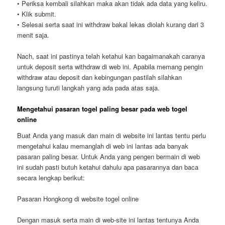
• Periksa kembali silahkan maka akan tidak ada data yang keliru.
• Klik submit.
• Selesai serta saat ini withdraw bakal lekas diolah kurang dari 3
menit saja.
Nach, saat ini pastinya telah ketahui kan bagaimanakah caranya
untuk deposit serta withdraw di web ini. Apabila memang pengin
withdraw atau deposit dan kebingungan pastilah silahkan
langsung turuti langkah yang ada pada atas saja.
Mengetahui pasaran togel paling besar pada web togel
online
Buat Anda yang masuk dan main di website ini lantas tentu perlu
mengetahui kalau memanglah di web ini lantas ada banyak
pasaran paling besar. Untuk Anda yang pengen bermain di web
ini sudah pasti butuh ketahui dahulu apa pasarannya dan baca
secara lengkap berikut:
Pasaran Hongkong di website togel online
Dengan masuk serta main di web-site ini lantas tentunya Anda