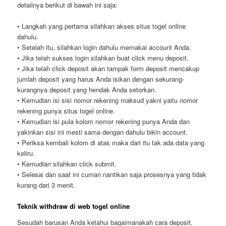
detailnya berikut di bawah ini saja:
• Langkah yang pertama silahkan akses situs togel online
dahulu.
• Setelah itu, silahkan login dahulu memakai account Anda.
• Jika telah sukses login silahkan buat click menu deposit.
• Jika telah click deposit akan tampak form deposit mencakup
jumlah deposit yang harus Anda isikan dengan sekurang-
kurangnya deposit yang hendak Anda setorkan.
• Kemudian isi sisi nomor rekening maksud yakni yaitu nomor
rekening punya situs togel online.
• Kemudian isi pula kolom nomor rekening punya Anda dan
yakinkan sisi ini mesti sama dengan dahulu bikin account.
• Periksa kembali kolom di atas maka dari itu tak ada data yang
keliru.
• Kemudian silahkan click submit.
• Selesai dan saat ini cuman nantikan saja prosesnya yang tidak
kurang dari 3 menit.
Teknik withdraw di web togel online
Sesudah barusan Anda ketahui bagaimanakah cara deposit,