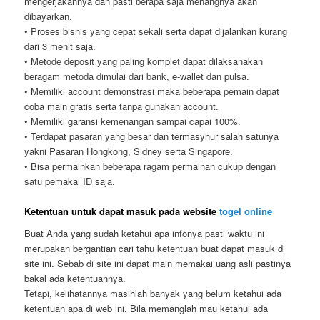
mengerjakannya dan pasti berapa saja menangnya akan
dibayarkan.
• Proses bisnis yang cepat sekali serta dapat dijalankan kurang
dari 3 menit saja.
• Metode deposit yang paling komplet dapat dilaksanakan
beragam metoda dimulai dari bank, e-wallet dan pulsa.
• Memiliki account demonstrasi maka beberapa pemain dapat
coba main gratis serta tanpa gunakan account.
• Memiliki garansi kemenangan sampai capai 100%.
• Terdapat pasaran yang besar dan termasyhur salah satunya
yakni Pasaran Hongkong, Sidney serta Singapore.
• Bisa permainkan beberapa ragam permainan cukup dengan
satu pemakai ID saja.
Ketentuan untuk dapat masuk pada website
togel online
Buat Anda yang sudah ketahui apa infonya pasti waktu ini
merupakan bergantian cari tahu ketentuan buat dapat masuk di
site ini. Sebab di site ini dapat main memakai uang asli pastinya
bakal ada ketentuannya.
Tetapi, kelihatannya masihlah banyak yang belum ketahui ada
ketentuan apa di web ini. Bila memanglah mau ketahui ada