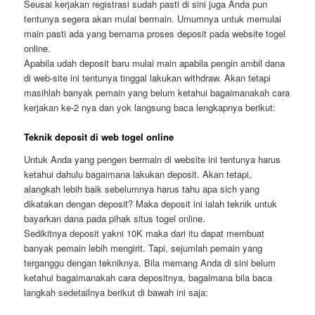
Seusai kerjakan registrasi sudah pasti di sini juga Anda pun
tentunya segera akan mulai bermain. Umumnya untuk memulai
main pasti ada yang bernama proses deposit pada website togel
online.
Apabila udah deposit baru mulai main apabila pengin ambil dana
di web-site ini tentunya tinggal lakukan withdraw. Akan tetapi
masihlah banyak pemain yang belum ketahui bagaimanakah cara
kerjakan ke-2 nya dan yok langsung baca lengkapnya berikut:
Teknik deposit di web togel online
Untuk Anda yang pengen bermain di website ini tentunya harus
ketahui dahulu bagaimana lakukan deposit. Akan tetapi,
alangkah lebih baik sebelumnya harus tahu apa sich yang
dikatakan dengan deposit? Maka deposit ini ialah teknik untuk
bayarkan dana pada pihak situs togel online.
Sedikitnya deposit yakni 10K maka dari itu dapat membuat
banyak pemain lebih mengirit. Tapi, sejumlah pemain yang
terganggu dengan tekniknya. Bila memang Anda di sini belum
ketahui bagaimanakah cara depositnya, bagaimana bila baca
langkah sedetailnya berikut di bawah ini saja: