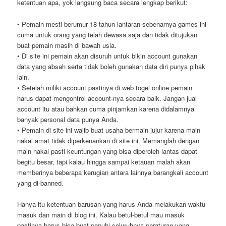
ketentuan apa, yok langsung baca secara lengkap berikut:
• Pemain mesti berumur 18 tahun lantaran sebenarnya games ini
cuma untuk orang yang telah dewasa saja dan tidak ditujukan
buat pemain masih di bawah usia.
• Di site ini pemain akan disuruh untuk bikin account gunakan
data yang absah serta tidak boleh gunakan data diri punya pihak
lain.
• Setelah miliki account pastinya di web togel online pemain
harus dapat mengontrol account-nya secara baik. Jangan jual
account itu atau bahkan cuma pinjamkan karena didalamnya
banyak personal data punya Anda.
• Pemain di site ini wajib buat usaha bermain jujur karena main
nakal amat tidak diperkenankan di site ini. Memanglah dengan
main nakal pasti keuntungan yang bisa diperoleh lantas dapat
begitu besar, tapi kalau hingga sampai ketauan malah akan
memberinya beberapa kerugian antara lainnya barangkali account
yang di-banned.
Hanya itu ketentuan barusan yang harus Anda melakukan waktu
masuk dan main di blog ini. Kalau betul-betul mau masuk
pastinya harus bisa buat penuhi seluruhnya peraturan yang