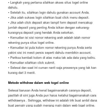
• Langkah yang pertama silahkan akses situs togel online
dahulu.
• Setelah itu, silahkan login dahulu gunakan account Anda.
• Jika udah sukses login silahkan buat click menu deposit.
• Jika udah click deposit akan tampil form deposit mencakup
jumlah deposit yang penting Anda isikan dengan sekurang-
kurangnya deposit yang hendak Anda setorkan.
• Kemudian isi sisi nomor rekening arah adalah ialah nomor
rekening punya situs togel online.
• Kemudian isi pula kolom nomor rekening punya Anda serta
yakini sisi ini mesti persis seperti dahulu membikin account.
• Periksa kembali kolom di atas maka tak ada data yang keliru.
• Kemudian silahkan click submit.
• Selesai dan saat ini cuman nanti saja prosesnya yang tak kan
kurang dari 3 menit.
Metode withdraw dalam web togel online
Selesai barusan Anda kenal bagaimanakah caranya deposit,
pastilah di sini juga Anda pun harus ketahui bagaimanakah cara
withdrawnya . Sehingga, withdraw ini adalah trik buat ambil dana
buat pemain yang sudah menang main dalam web togel online.