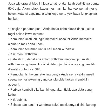
Juga withdraw di blog ini juga amat rendah ialah sedikitnya cuma
50K saja. Akan tetapi, kasusnya masihlah banyak pemain yang
belum ketahui bagaimana tekniknya serta yok baca lengkapnya
berikut:
• Langkah pertama pasti Anda dapat coba akses dahulu situs
togel online lewat internet.
• Kemudian silahkan login memakai account Anda memakai
alamat e mail serta kode.
• Kemudian teruskan untuk cari menu withdraw.
• Klik menu withdraw.
• Setelah itu, dapat ada kolom withdraw mencakup jumlah
withdraw yang harus Anda isi dalam jumlah dana yang hendak
diambil contohnya 50K.
• Kemudian isi kolom rekening punya Anda serta yakini mesti
sesuai nomor rekening yang dahulu didaftarkan membikin
account.
• Periksa kembali silahkan hingga akan tidak ada data yang
keliru.
• Klik submit.
• Selesai dan saat ini withdraw bakal selekasnya diolah kurang