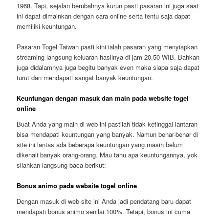
1968. Tapi, sejalan berubahnya kurun pasti pasaran ini juga saat
ini dapat dimainkan dengan cara online serta tentu saja dapat
memiliki keuntungan.
Pasaran Togel Taiwan pasti kini ialah pasaran yang menyiapkan
streaming langsung keluaran hasilnya di jam 20.50 WIB. Bahkan
juga didalamnya juga begitu banyak even maka siapa saja dapat
turut dan mendapati sangat banyak keuntungan.
Keuntungan dengan masuk dan main pada website togel
online
Buat Anda yang main di web ini pastilah tidak ketinggal lantaran
bisa mendapati keuntungan yang banyak. Namun benar-benar di
site ini lantas ada beberapa keuntungan yang masih belum
dikenali banyak orang-orang. Mau tahu apa keuntungannya, yok
silahkan langsung baca berikut:
Bonus animo pada website togel online
Dengan masuk di web-site ini Anda jadi pendatang baru dapat
mendapati bonus animo senilai 100%. Tetapi, bonus ini cuma