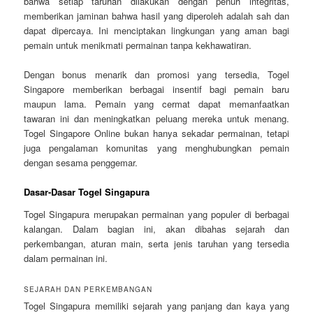
bahwa setiap taruhan dilakukan dengan penuh integritas,
memberikan jaminan bahwa hasil yang diperoleh adalah sah dan
dapat dipercaya. Ini menciptakan lingkungan yang aman bagi
pemain untuk menikmati permainan tanpa kekhawatiran.
Dengan bonus menarik dan promosi yang tersedia, Togel
Singapore memberikan berbagai insentif bagi pemain baru
maupun lama. Pemain yang cermat dapat memanfaatkan
tawaran ini dan meningkatkan peluang mereka untuk menang.
Togel Singapore Online bukan hanya sekadar permainan, tetapi
juga pengalaman komunitas yang menghubungkan pemain
dengan sesama penggemar.
Dasar-Dasar Togel Singapura
Togel Singapura merupakan permainan yang populer di berbagai
kalangan. Dalam bagian ini, akan dibahas sejarah dan
perkembangan, aturan main, serta jenis taruhan yang tersedia
dalam permainan ini.
SEJARAH DAN PERKEMBANGAN
Togel Singapura memiliki sejarah yang panjang dan kaya yang