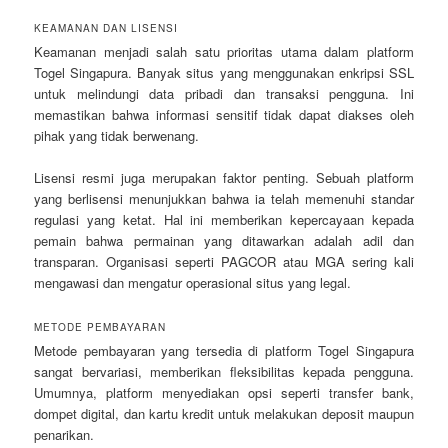
KEAMANAN DAN LISENSI
Keamanan menjadi salah satu prioritas utama dalam platform
Togel Singapura. Banyak situs yang menggunakan enkripsi SSL
untuk melindungi data pribadi dan transaksi pengguna. Ini
memastikan bahwa informasi sensitif tidak dapat diakses oleh
pihak yang tidak berwenang.
Lisensi resmi juga merupakan faktor penting. Sebuah platform
yang berlisensi menunjukkan bahwa ia telah memenuhi standar
regulasi yang ketat. Hal ini memberikan kepercayaan kepada
pemain bahwa permainan yang ditawarkan adalah adil dan
transparan. Organisasi seperti PAGCOR atau MGA sering kali
mengawasi dan mengatur operasional situs yang legal.
METODE PEMBAYARAN
Metode pembayaran yang tersedia di platform Togel Singapura
sangat bervariasi, memberikan fleksibilitas kepada pengguna.
Umumnya, platform menyediakan opsi seperti transfer bank,
dompet digital, dan kartu kredit untuk melakukan deposit maupun
penarikan.