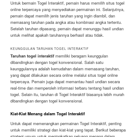
Untuk bermain Togel Interaktif, pemain harus memilih situs togel
online terpercaya yang menyediakan permainan ini. Selanjutnya,
pemain dapat memilih jenis taruhan yang ingin diambil, dan
memasang taruhan pada angka atau kombinasi angka tertentu.
Setelah taruhan dipasang, pemain dapat menunggu hasil undian
untuk melihat apakah taruhannya berhasil atau tidak.
KEUNGGULAN TARUHAN TOGEL INTERAKTIF
Taruhan togel interaktif
memiliki beragam keunggulan
dibandingkan dengan togel konvensional. Salah satu
keunggulannya adalah kemudahan dalam memasang taruhan,
yang dapat dilakukan secara online melalui situs togel online
terpercaya. Pemain juga dapat memantau hasil undian secara
real-time dan memperoleh informasi terbaru tentang hasil undian
togel. Selain itu, taruhan di Togel Interaktif biasanya lebih murah
dibandingkan dengan togel konvensional.
Kiat-Kiat Menang dalam Togel Interaktif
Untuk dapat memenangkan permainan Togel Interaktif, penting
untuk memiliki strategi dan kiat-kiat yang tepat. Berikut beberapa
strategi umum untuk meningkatkan peluang menang dalam