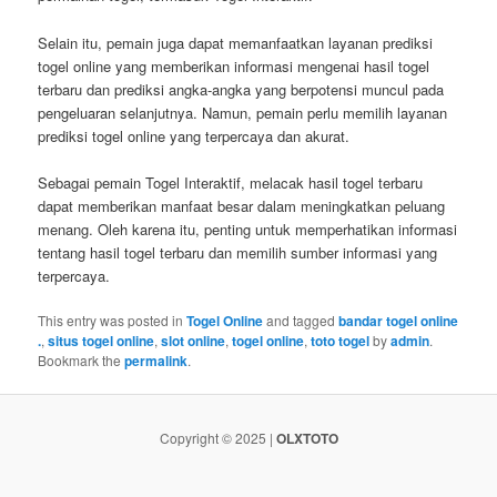
Selain itu, pemain juga dapat memanfaatkan layanan prediksi
togel online yang memberikan informasi mengenai hasil togel
terbaru dan prediksi angka-angka yang berpotensi muncul pada
pengeluaran selanjutnya. Namun, pemain perlu memilih layanan
prediksi togel online yang terpercaya dan akurat.
Sebagai pemain Togel Interaktif, melacak hasil togel terbaru
dapat memberikan manfaat besar dalam meningkatkan peluang
menang. Oleh karena itu, penting untuk memperhatikan informasi
tentang hasil togel terbaru dan memilih sumber informasi yang
terpercaya.
This entry was posted in
Togel Online
and tagged
bandar togel online
.
,
situs togel online
,
slot online
,
togel online
,
toto togel
by
admin
.
Bookmark the
permalink
.
Copyright © 2025 |
OLXTOTO