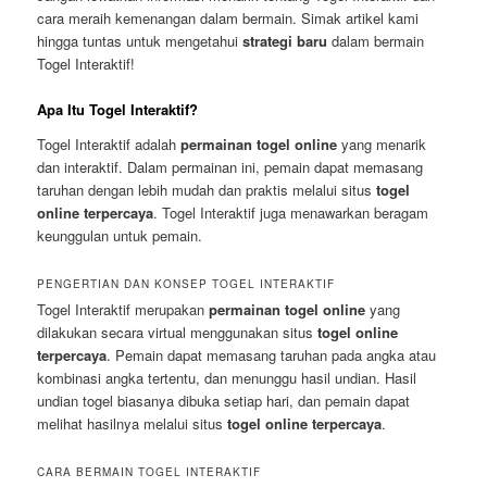
cara meraih kemenangan dalam bermain. Simak artikel kami
hingga tuntas untuk mengetahui
strategi baru
dalam bermain
Togel Interaktif!
Apa Itu Togel Interaktif?
Togel Interaktif adalah
permainan togel online
yang menarik
dan interaktif. Dalam permainan ini, pemain dapat memasang
taruhan dengan lebih mudah dan praktis melalui situs
togel
online terpercaya
. Togel Interaktif juga menawarkan beragam
keunggulan untuk pemain.
PENGERTIAN DAN KONSEP TOGEL INTERAKTIF
Togel Interaktif merupakan
permainan togel online
yang
dilakukan secara virtual menggunakan situs
togel online
terpercaya
. Pemain dapat memasang taruhan pada angka atau
kombinasi angka tertentu, dan menunggu hasil undian. Hasil
undian togel biasanya dibuka setiap hari, dan pemain dapat
melihat hasilnya melalui situs
togel online terpercaya
.
CARA BERMAIN TOGEL INTERAKTIF