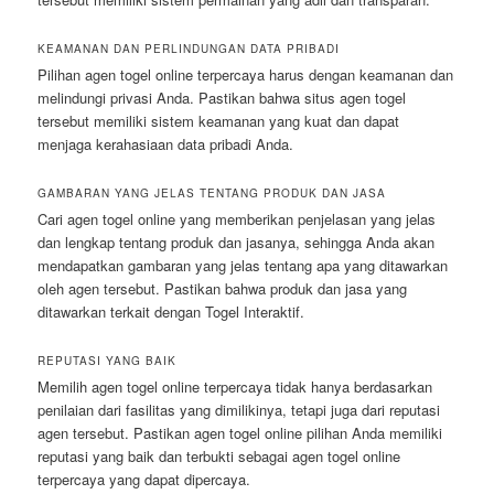
KEAMANAN DAN PERLINDUNGAN DATA PRIBADI
Pilihan agen togel online terpercaya harus dengan keamanan dan
melindungi privasi Anda. Pastikan bahwa situs agen togel
tersebut memiliki sistem keamanan yang kuat dan dapat
menjaga kerahasiaan data pribadi Anda.
GAMBARAN YANG JELAS TENTANG PRODUK DAN JASA
Cari agen togel online yang memberikan penjelasan yang jelas
dan lengkap tentang produk dan jasanya, sehingga Anda akan
mendapatkan gambaran yang jelas tentang apa yang ditawarkan
oleh agen tersebut. Pastikan bahwa produk dan jasa yang
ditawarkan terkait dengan Togel Interaktif.
REPUTASI YANG BAIK
Memilih agen togel online terpercaya tidak hanya berdasarkan
penilaian dari fasilitas yang dimilikinya, tetapi juga dari reputasi
agen tersebut. Pastikan agen togel online pilihan Anda memiliki
reputasi yang baik dan terbukti sebagai agen togel online
terpercaya yang dapat dipercaya.