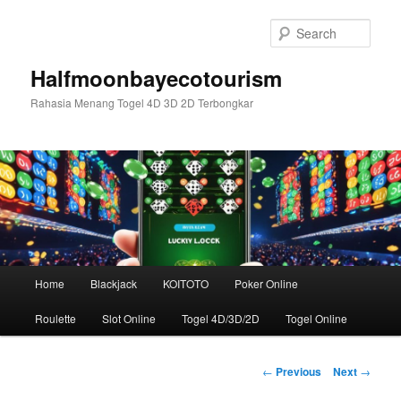
Skip
to
Sear
primary
content
Halfmoonbayecotourism
Rahasia Menang Togel 4D 3D 2D Terbongkar
Main
Home
Blackjack
KOITOTO
Poker Online
menu
Roulette
Slot Online
Togel 4D/3D/2D
Togel Online
Post
←
Previous
Next
→
navigation