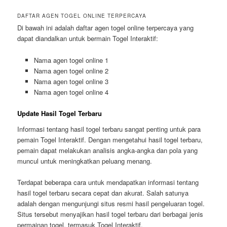
DAFTAR AGEN TOGEL ONLINE TERPERCAYA
Di bawah ini adalah daftar agen togel online terpercaya yang
dapat diandalkan untuk bermain Togel Interaktif:
Nama agen togel online 1
Nama agen togel online 2
Nama agen togel online 3
Nama agen togel online 4
Update Hasil Togel Terbaru
Informasi tentang hasil togel terbaru sangat penting untuk para
pemain Togel Interaktif. Dengan mengetahui hasil togel terbaru,
pemain dapat melakukan analisis angka-angka dan pola yang
muncul untuk meningkatkan peluang menang.
Terdapat beberapa cara untuk mendapatkan informasi tentang
hasil togel terbaru secara cepat dan akurat. Salah satunya
adalah dengan mengunjungi situs resmi hasil pengeluaran togel.
Situs tersebut menyajikan hasil togel terbaru dari berbagai jenis
permainan togel, termasuk Togel Interaktif.