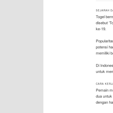
SEJARAH D
Togel berm
disebut ‘T
ke-19.
Popularita
potensi ha
memiliki b
Di Indone
untuk mem
CARA KERJ
Pemain mem
dua untuk
dengan ha