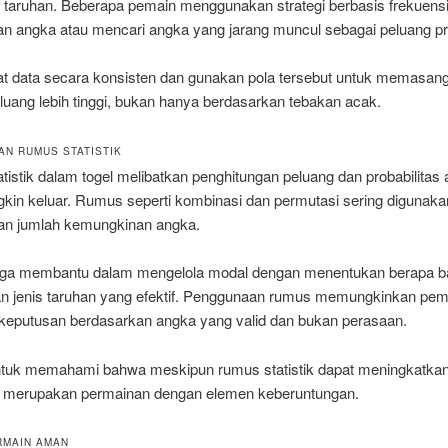
 taruhan. Beberapa pemain menggunakan strategi berbasis frekuens
n angka atau mencari angka yang jarang muncul sebagai peluang pr
tat data secara konsisten dan gunakan pola tersebut untuk memasang
uang lebih tinggi, bukan hanya berdasarkan tebakan acak.
N RUMUS STATISTIK
istik dalam togel melibatkan penghitungan peluang dan probabilitas
kin keluar. Rumus seperti kombinasi dan permutasi sering digunaka
n jumlah kemungkinan angka.
 juga membantu dalam mengelola modal dengan menentukan berapa 
an jenis taruhan yang efektif. Penggunaan rumus memungkinkan pem
eputusan berdasarkan angka yang valid dan bukan perasaan.
ntuk memahami bahwa meskipun rumus statistik dapat meningkatkan
ap merupakan permainan dengan elemen keberuntungan.
RMAIN AMAN