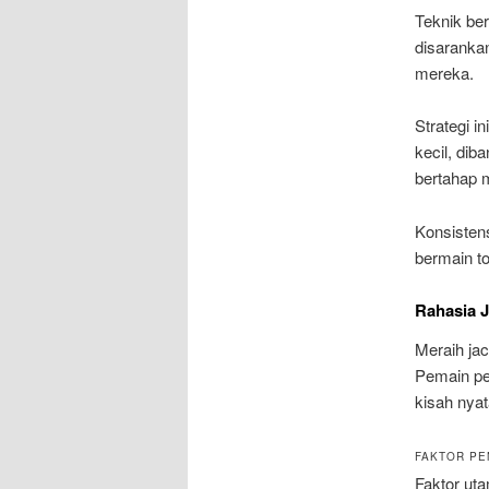
Teknik be
disaranka
mereka.
Strategi i
kecil, dib
bertahap 
Konsisten
bermain t
Rahasia J
Meraih ja
Pemain pe
kisah nya
FAKTOR PE
Faktor ut