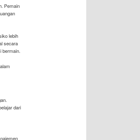
uh. Pemain
euangan
iko lebih
al secara
i bermain.
dalam
gan.
lajar dari
anajemen