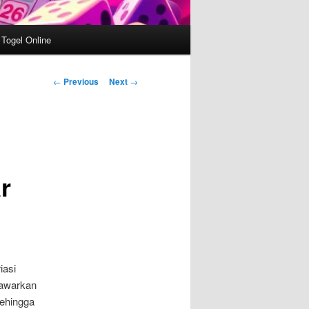
Togel Online
Post
←
Previous
Next
→
navigation
r
iasi
nawarkan
sehingga