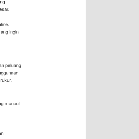
ang
esar.
ine.
yang ingin
an peluang
enggunaan
rukur.
ing muncul
an