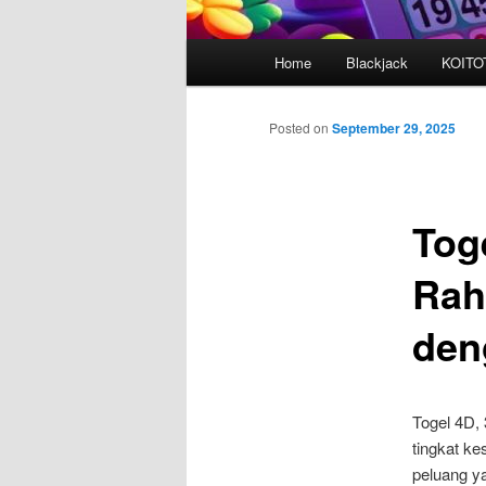
Main
Home
Blackjack
KOITO
menu
Posted on
September 29, 2025
Tog
Rah
den
Togel 4D,
tingkat ke
peluang y