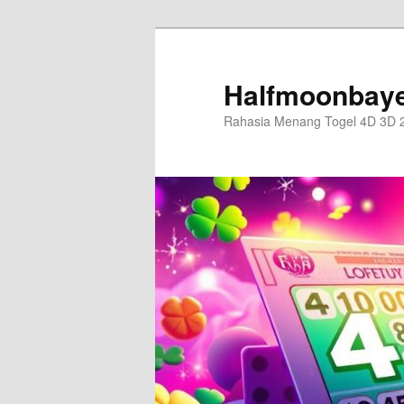
Skip
to
primary
Halfmoonbay
content
Rahasia Menang Togel 4D 3D 