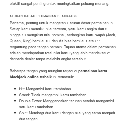
efektif sangat penting untuk meningkatkan peluang menang.
ATURAN DASAR PERMAINAN BLACKJACK
Pertama, penting untuk mengetahui aturan dasar permainan ini.
Setiap kartu memiliki nilai tertentu, yaitu kartu angka dari 2
hingga 10 mengikuti nilai nominal, sedangkan kartu wajah (Jack,
Queen, King) bernilai 10, dan As bisa bernilai 1 atau 11
tergantung pada tangan pemain. Tujuan utama dalam permainan
adalah mendapatkan total nilai kartu yang lebih mendekati 21
daripada dealer tanpa melebihi angka tersebut.
Beberapa tangan yang mungkin terjadi di
permainan kartu
blackjack online terbaik
ini termasuk:
Hit: Mengambil kartu tambahan
Stand: Tidak mengambil kartu tambahan
Double Down: Menggandakan taruhan setelah mengambil
satu kartu tambahan
Split: Membagi dua kartu dengan nilai yang sama menjadi
dua tangan