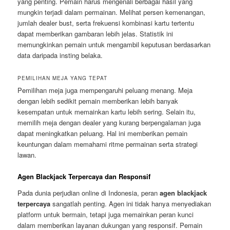
yang penting. Pemain harus mengenali berbagai hasil yang
mungkin terjadi dalam permainan. Melihat persen kemenangan,
jumlah dealer bust, serta frekuensi kombinasi kartu tertentu
dapat memberikan gambaran lebih jelas. Statistik ini
memungkinkan pemain untuk mengambil keputusan berdasarkan
data daripada insting belaka.
PEMILIHAN MEJA YANG TEPAT
Pemilihan meja juga mempengaruhi peluang menang. Meja
dengan lebih sedikit pemain memberikan lebih banyak
kesempatan untuk memainkan kartu lebih sering. Selain itu,
memilih meja dengan dealer yang kurang berpengalaman juga
dapat meningkatkan peluang. Hal ini memberikan pemain
keuntungan dalam memahami ritme permainan serta strategi
lawan.
Agen Blackjack Terpercaya dan Responsif
Pada dunia perjudian online di Indonesia, peran
agen blackjack
terpercaya
sangatlah penting. Agen ini tidak hanya menyediakan
platform untuk bermain, tetapi juga memainkan peran kunci
dalam memberikan layanan dukungan yang responsif. Pemain