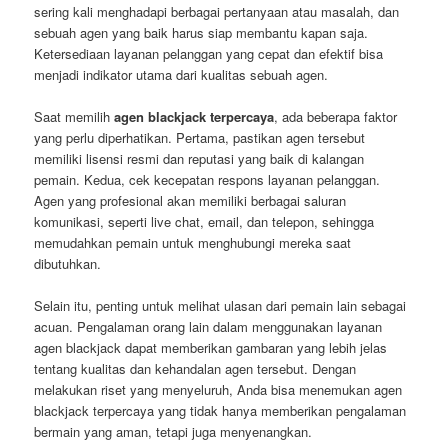
sering kali menghadapi berbagai pertanyaan atau masalah, dan
sebuah agen yang baik harus siap membantu kapan saja.
Ketersediaan layanan pelanggan yang cepat dan efektif bisa
menjadi indikator utama dari kualitas sebuah agen.
Saat memilih
agen blackjack terpercaya
, ada beberapa faktor
yang perlu diperhatikan. Pertama, pastikan agen tersebut
memiliki lisensi resmi dan reputasi yang baik di kalangan
pemain. Kedua, cek kecepatan respons layanan pelanggan.
Agen yang profesional akan memiliki berbagai saluran
komunikasi, seperti live chat, email, dan telepon, sehingga
memudahkan pemain untuk menghubungi mereka saat
dibutuhkan.
Selain itu, penting untuk melihat ulasan dari pemain lain sebagai
acuan. Pengalaman orang lain dalam menggunakan layanan
agen blackjack dapat memberikan gambaran yang lebih jelas
tentang kualitas dan kehandalan agen tersebut. Dengan
melakukan riset yang menyeluruh, Anda bisa menemukan agen
blackjack terpercaya yang tidak hanya memberikan pengalaman
bermain yang aman, tetapi juga menyenangkan.