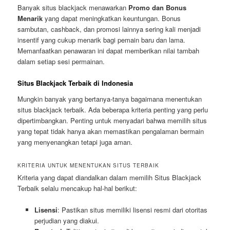
Banyak situs blackjack menawarkan
Promo dan Bonus
Menarik
yang dapat meningkatkan keuntungan. Bonus
sambutan, cashback, dan promosi lainnya sering kali menjadi
insentif yang cukup menarik bagi pemain baru dan lama.
Memanfaatkan penawaran ini dapat memberikan nilai tambah
dalam setiap sesi permainan.
Situs Blackjack Terbaik di Indonesia
Mungkin banyak yang bertanya-tanya bagaimana menentukan
situs blackjack terbaik. Ada beberapa kriteria penting yang perlu
dipertimbangkan. Penting untuk menyadari bahwa memilih situs
yang tepat tidak hanya akan memastikan pengalaman bermain
yang menyenangkan tetapi juga aman.
KRITERIA UNTUK MENENTUKAN SITUS TERBAIK
Kriteria yang dapat diandalkan dalam memilih Situs Blackjack
Terbaik selalu mencakup hal-hal berikut:
Lisensi
: Pastikan situs memiliki lisensi resmi dari otoritas
perjudian yang diakui.