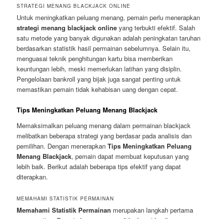
STRATEGI MENANG BLACKJACK ONLINE
Untuk meningkatkan peluang menang, pemain perlu menerapkan
strategi menang blackjack online
yang terbukti efektif. Salah
satu metode yang banyak digunakan adalah peningkatan taruhan
berdasarkan statistik hasil permainan sebelumnya. Selain itu,
menguasai teknik penghitungan kartu bisa memberikan
keuntungan lebih, meski memerlukan latihan yang disiplin.
Pengelolaan bankroll yang bijak juga sangat penting untuk
memastikan pemain tidak kehabisan uang dengan cepat.
Tips Meningkatkan Peluang Menang Blackjack
Memaksimalkan peluang menang dalam permainan blackjack
melibatkan beberapa strategi yang berdasar pada analisis dan
pemilihan. Dengan menerapkan
Tips Meningkatkan Peluang
Menang Blackjack
, pemain dapat membuat keputusan yang
lebih baik. Berikut adalah beberapa tips efektif yang dapat
diterapkan.
MEMAHAMI STATISTIK PERMAINAN
Memahami Statistik Permainan
merupakan langkah pertama