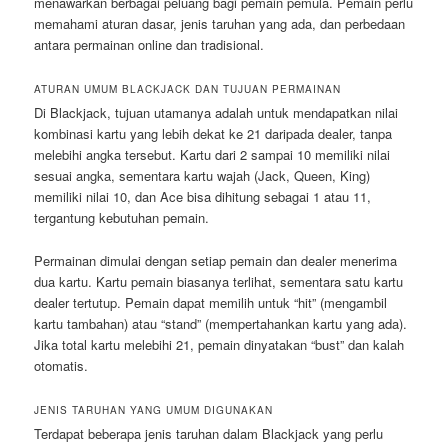
menawarkan berbagai peluang bagi pemain pemula. Pemain perlu
memahami aturan dasar, jenis taruhan yang ada, dan perbedaan
antara permainan online dan tradisional.
ATURAN UMUM BLACKJACK DAN TUJUAN PERMAINAN
Di Blackjack, tujuan utamanya adalah untuk mendapatkan nilai
kombinasi kartu yang lebih dekat ke 21 daripada dealer, tanpa
melebihi angka tersebut. Kartu dari 2 sampai 10 memiliki nilai
sesuai angka, sementara kartu wajah (Jack, Queen, King)
memiliki nilai 10, dan Ace bisa dihitung sebagai 1 atau 11,
tergantung kebutuhan pemain.
Permainan dimulai dengan setiap pemain dan dealer menerima
dua kartu. Kartu pemain biasanya terlihat, sementara satu kartu
dealer tertutup. Pemain dapat memilih untuk “hit” (mengambil
kartu tambahan) atau “stand” (mempertahankan kartu yang ada).
Jika total kartu melebihi 21, pemain dinyatakan “bust” dan kalah
otomatis.
JENIS TARUHAN YANG UMUM DIGUNAKAN
Terdapat beberapa jenis taruhan dalam Blackjack yang perlu