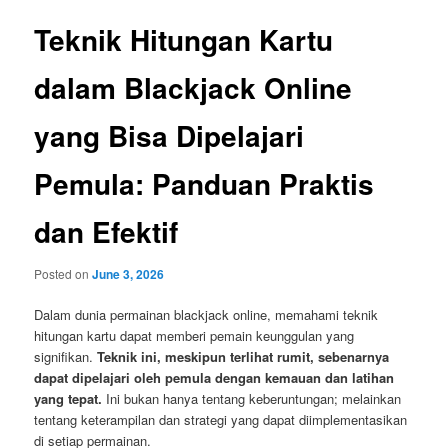
Teknik Hitungan Kartu
dalam Blackjack Online
yang Bisa Dipelajari
Pemula: Panduan Praktis
dan Efektif
Posted on
June 3, 2026
Dalam dunia permainan blackjack online, memahami teknik
hitungan kartu dapat memberi pemain keunggulan yang
signifikan.
Teknik ini, meskipun terlihat rumit, sebenarnya
dapat dipelajari oleh pemula dengan kemauan dan latihan
yang tepat.
Ini bukan hanya tentang keberuntungan; melainkan
tentang keterampilan dan strategi yang dapat diimplementasikan
di setiap permainan.