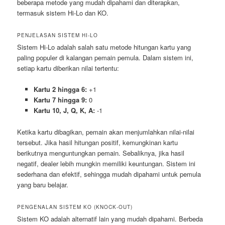
beberapa metode yang mudah dipahami dan diterapkan,
termasuk sistem Hi-Lo dan KO.
PENJELASAN SISTEM HI-LO
Sistem Hi-Lo adalah salah satu metode hitungan kartu yang
paling populer di kalangan pemain pemula. Dalam sistem ini,
setiap kartu diberikan nilai tertentu:
Kartu 2 hingga 6:
+1
Kartu 7 hingga 9:
0
Kartu 10, J, Q, K, A:
-1
Ketika kartu dibagikan, pemain akan menjumlahkan nilai-nilai
tersebut. Jika hasil hitungan positif, kemungkinan kartu
berikutnya menguntungkan pemain. Sebaliknya, jika hasil
negatif, dealer lebih mungkin memiliki keuntungan. Sistem ini
sederhana dan efektif, sehingga mudah dipahami untuk pemula
yang baru belajar.
PENGENALAN SISTEM KO (KNOCK-OUT)
Sistem KO adalah alternatif lain yang mudah dipahami. Berbeda