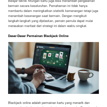
Belajar teknik hitungan kartu juga bisa menambah pengalaman
bermain secara keseluruhan. Pemahaman ini tidak hanya
membantu dalam meningkatkan statistik kemenangan tetapi juga
menambah kesenangan saat bermain. Dengan mengikuti
langkah-langkah yang dijelaskan, pemain pemula dapat mulai
merasakan manfaat dari strategi ini dalam waktu singkat.
Dasar-Dasar Permainan Blackjack Online
Blackjack online adalah permainan kartu yang menarik dan