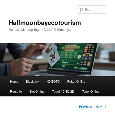
Skip
to
Sear
primary
content
Halfmoonbayecotourism
Rahasia Menang Togel 4D 3D 2D Terbongkar
Main
Home
Blackjack
KOITOTO
Poker Online
menu
Roulette
Slot Online
Togel 4D/3D/2D
Togel Online
Post
←
Previous
Next
→
navigation