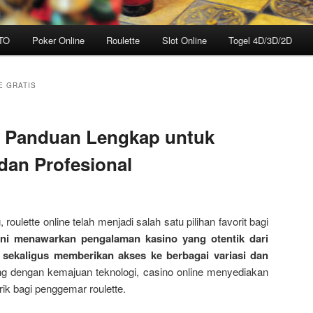
TO
Poker Online
Roulette
Slot Online
Togel 4D/3D/2D
E GRATIS
e: Panduan Lengkap untuk
dan Profesional
oulette online telah menjadi salah satu pilihan favorit bagi
ini menawarkan pengalaman kasino yang otentik dari
sekaligus memberikan akses ke berbagai variasi dan
ng dengan kemajuan teknologi, casino online menyediakan
ik bagi penggemar roulette.