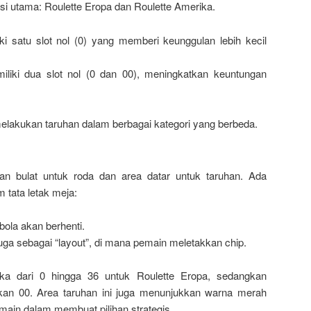
rsi utama: Roulette Eropa dan Roulette Amerika.
iki satu slot nol (0) yang memberi keunggulan lebih kecil
iliki dua slot nol (0 dan 00), meningkatkan keuntungan
elakukan taruhan dalam berbagai kategori yang berbeda.
agian bulat untuk roda dan area datar untuk taruhan. Ada
 tata letak meja:
bola akan berhenti.
juga sebagai “layout”, di mana pemain meletakkan chip.
ka dari 0 hingga 36 untuk Roulette Eropa, sedangkan
an 00. Area taruhan ini juga menunjukkan warna merah
ain dalam membuat pilihan strategis.