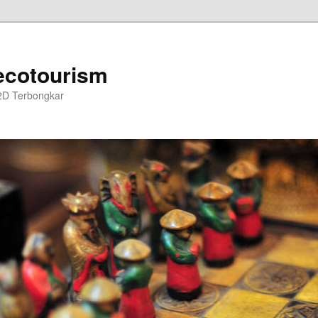
ecotourism
2D Terbongkar