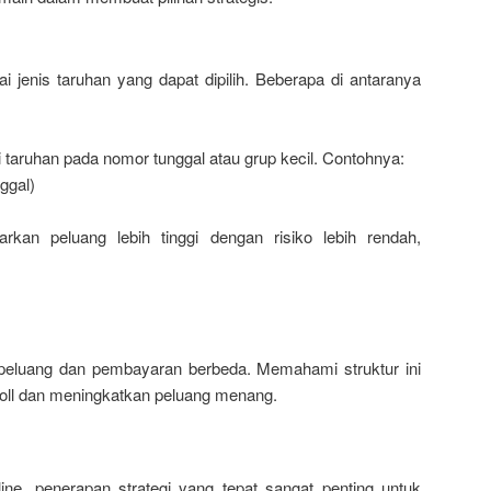
 jenis taruhan yang dapat dipilih. Beberapa di antaranya
ti taruhan pada nomor tunggal atau grup kecil. Contohnya:
ggal)
rkan peluang lebih tinggi dengan risiko lebih rendah,
i peluang dan pembayaran berbeda. Memahami struktur ini
roll dan meningkatkan peluang menang.
ine, penerapan strategi yang tepat sangat penting untuk