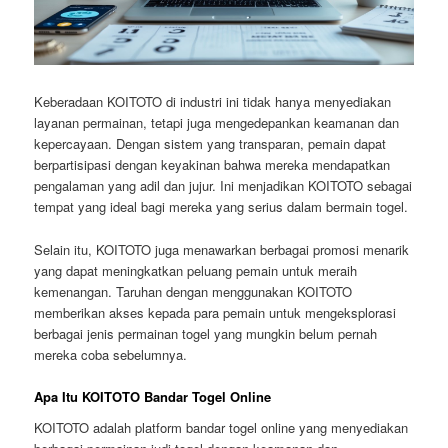
Keberadaan KOITOTO di industri ini tidak hanya menyediakan
layanan permainan, tetapi juga mengedepankan keamanan dan
kepercayaan. Dengan sistem yang transparan, pemain dapat
berpartisipasi dengan keyakinan bahwa mereka mendapatkan
pengalaman yang adil dan jujur. Ini menjadikan KOITOTO sebagai
tempat yang ideal bagi mereka yang serius dalam bermain togel.
Selain itu, KOITOTO juga menawarkan berbagai promosi menarik
yang dapat meningkatkan peluang pemain untuk meraih
kemenangan. Taruhan dengan menggunakan KOITOTO
memberikan akses kepada para pemain untuk mengeksplorasi
berbagai jenis permainan togel yang mungkin belum pernah
mereka coba sebelumnya.
Apa Itu KOITOTO Bandar Togel Online
KOITOTO adalah platform bandar togel online yang menyediakan