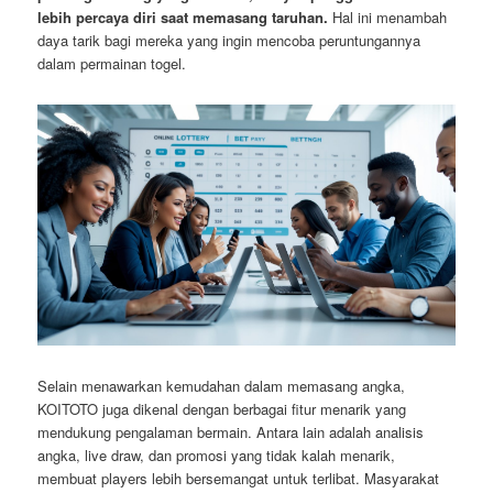
lebih percaya diri saat memasang taruhan.
Hal ini menambah
daya tarik bagi mereka yang ingin mencoba peruntungannya
dalam permainan togel.
Selain menawarkan kemudahan dalam memasang angka,
KOITOTO juga dikenal dengan berbagai fitur menarik yang
mendukung pengalaman bermain. Antara lain adalah analisis
angka, live draw, dan promosi yang tidak kalah menarik,
membuat players lebih bersemangat untuk terlibat. Masyarakat