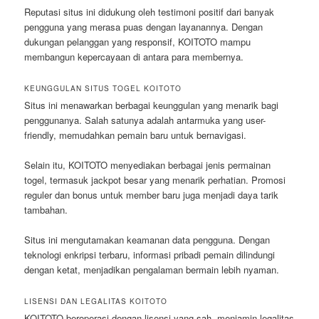
Reputasi situs ini didukung oleh testimoni positif dari banyak
pengguna yang merasa puas dengan layanannya. Dengan
dukungan pelanggan yang responsif, KOITOTO mampu
membangun kepercayaan di antara para membernya.
KEUNGGULAN SITUS TOGEL KOITOTO
Situs ini menawarkan berbagai keunggulan yang menarik bagi
penggunanya. Salah satunya adalah antarmuka yang user-
friendly, memudahkan pemain baru untuk bernavigasi.
Selain itu, KOITOTO menyediakan berbagai jenis permainan
togel, termasuk jackpot besar yang menarik perhatian. Promosi
reguler dan bonus untuk member baru juga menjadi daya tarik
tambahan.
Situs ini mengutamakan keamanan data pengguna. Dengan
teknologi enkripsi terbaru, informasi pribadi pemain dilindungi
dengan ketat, menjadikan pengalaman bermain lebih nyaman.
LISENSI DAN LEGALITAS KOITOTO
KOITOTO beroperasi dengan lisensi yang sah, menjamin legalitas