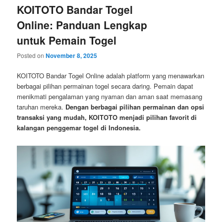
KOITOTO Bandar Togel
Online: Panduan Lengkap
untuk Pemain Togel
Posted on
November 8, 2025
KOITOTO Bandar Togel Online adalah platform yang menawarkan
berbagai pilihan permainan togel secara daring. Pemain dapat
menikmati pengalaman yang nyaman dan aman saat memasang
taruhan mereka.
Dengan berbagai pilihan permainan dan opsi
transaksi yang mudah, KOITOTO menjadi pilihan favorit di
kalangan penggemar togel di Indonesia.