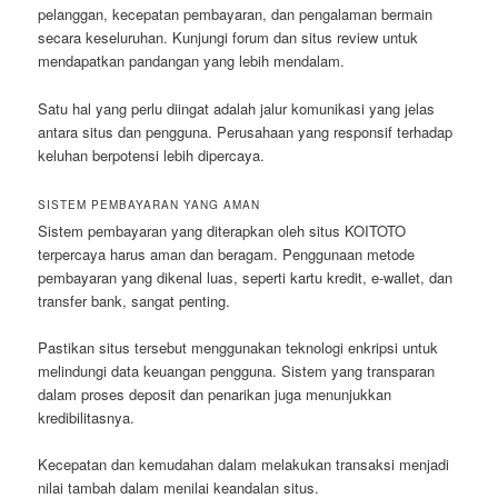
pelanggan, kecepatan pembayaran, dan pengalaman bermain
secara keseluruhan. Kunjungi forum dan situs review untuk
mendapatkan pandangan yang lebih mendalam.
Satu hal yang perlu diingat adalah jalur komunikasi yang jelas
antara situs dan pengguna. Perusahaan yang responsif terhadap
keluhan berpotensi lebih dipercaya.
SISTEM PEMBAYARAN YANG AMAN
Sistem pembayaran yang diterapkan oleh situs KOITOTO
terpercaya harus aman dan beragam. Penggunaan metode
pembayaran yang dikenal luas, seperti kartu kredit, e-wallet, dan
transfer bank, sangat penting.
Pastikan situs tersebut menggunakan teknologi enkripsi untuk
melindungi data keuangan pengguna. Sistem yang transparan
dalam proses deposit dan penarikan juga menunjukkan
kredibilitasnya.
Kecepatan dan kemudahan dalam melakukan transaksi menjadi
nilai tambah dalam menilai keandalan situs.