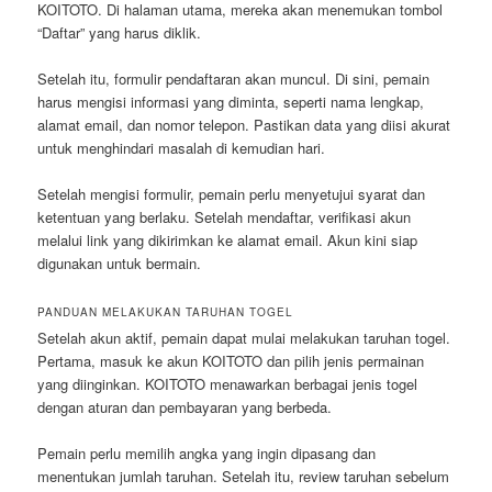
KOITOTO. Di halaman utama, mereka akan menemukan tombol
“Daftar” yang harus diklik.
Setelah itu, formulir pendaftaran akan muncul. Di sini, pemain
harus mengisi informasi yang diminta, seperti nama lengkap,
alamat email, dan nomor telepon. Pastikan data yang diisi akurat
untuk menghindari masalah di kemudian hari.
Setelah mengisi formulir, pemain perlu menyetujui syarat dan
ketentuan yang berlaku. Setelah mendaftar, verifikasi akun
melalui link yang dikirimkan ke alamat email. Akun kini siap
digunakan untuk bermain.
PANDUAN MELAKUKAN TARUHAN TOGEL
Setelah akun aktif, pemain dapat mulai melakukan taruhan togel.
Pertama, masuk ke akun KOITOTO dan pilih jenis permainan
yang diinginkan. KOITOTO menawarkan berbagai jenis togel
dengan aturan dan pembayaran yang berbeda.
Pemain perlu memilih angka yang ingin dipasang dan
menentukan jumlah taruhan. Setelah itu, review taruhan sebelum