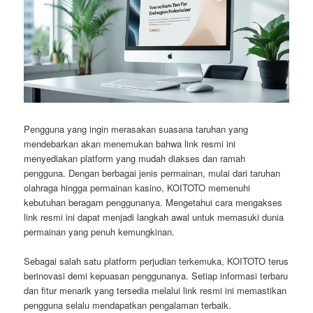
Pengguna yang ingin merasakan suasana taruhan yang
mendebarkan akan menemukan bahwa link resmi ini
menyediakan platform yang mudah diakses dan ramah
pengguna. Dengan berbagai jenis permainan, mulai dari taruhan
olahraga hingga permainan kasino, KOITOTO memenuhi
kebutuhan beragam penggunanya. Mengetahui cara mengakses
link resmi ini dapat menjadi langkah awal untuk memasuki dunia
permainan yang penuh kemungkinan.
Sebagai salah satu platform perjudian terkemuka, KOITOTO terus
berinovasi demi kepuasan penggunanya. Setiap informasi terbaru
dan fitur menarik yang tersedia melalui link resmi ini memastikan
pengguna selalu mendapatkan pengalaman terbaik.