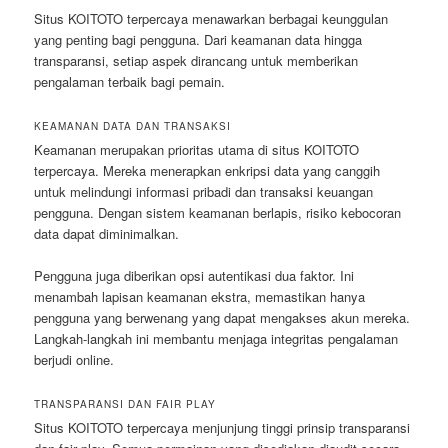
Situs KOITOTO terpercaya menawarkan berbagai keunggulan
yang penting bagi pengguna. Dari keamanan data hingga
transparansi, setiap aspek dirancang untuk memberikan
pengalaman terbaik bagi pemain.
KEAMANAN DATA DAN TRANSAKSI
Keamanan merupakan prioritas utama di situs KOITOTO
terpercaya. Mereka menerapkan enkripsi data yang canggih
untuk melindungi informasi pribadi dan transaksi keuangan
pengguna. Dengan sistem keamanan berlapis, risiko kebocoran
data dapat diminimalkan.
Pengguna juga diberikan opsi autentikasi dua faktor. Ini
menambah lapisan keamanan ekstra, memastikan hanya
pengguna yang berwenang yang dapat mengakses akun mereka.
Langkah-langkah ini membantu menjaga integritas pengalaman
berjudi online.
TRANSPARANSI DAN FAIR PLAY
Situs KOITOTO terpercaya menjunjung tinggi prinsip transparansi