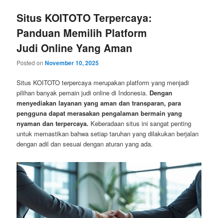
Situs KOITOTO Terpercaya:
Panduan Memilih Platform
Judi Online Yang Aman
Posted on
November 10, 2025
Situs KOITOTO terpercaya merupakan platform yang menjadi
pilihan banyak pemain judi online di Indonesia.
Dengan
menyediakan layanan yang aman dan transparan, para
pengguna dapat merasakan pengalaman bermain yang
nyaman dan terpercaya.
Keberadaan situs ini sangat penting
untuk memastikan bahwa setiap taruhan yang dilakukan berjalan
dengan adil dan sesuai dengan aturan yang ada.