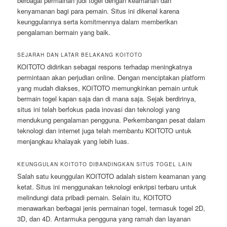
berbagai permainan judi togel dengan keamanan dan
kenyamanan bagi para pemain. Situs ini dikenal karena
keunggulannya serta komitmennya dalam memberikan
pengalaman bermain yang baik.
SEJARAH DAN LATAR BELAKANG KOITOTO
KOITOTO didirikan sebagai respons terhadap meningkatnya
permintaan akan perjudian online. Dengan menciptakan platform
yang mudah diakses, KOITOTO memungkinkan pemain untuk
bermain togel kapan saja dan di mana saja. Sejak berdirinya,
situs ini telah berfokus pada inovasi dan teknologi yang
mendukung pengalaman pengguna. Perkembangan pesat dalam
teknologi dan internet juga telah membantu KOITOTO untuk
menjangkau khalayak yang lebih luas.
KEUNGGULAN KOITOTO DIBANDINGKAN SITUS TOGEL LAIN
Salah satu keunggulan KOITOTO adalah sistem keamanan yang
ketat. Situs ini menggunakan teknologi enkripsi terbaru untuk
melindungi data pribadi pemain. Selain itu, KOITOTO
menawarkan berbagai jenis permainan togel, termasuk togel 2D,
3D, dan 4D. Antarmuka pengguna yang ramah dan layanan