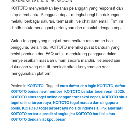
DUKUNGAN LAYANAN PELANGGAN
KOITOTO menyediakan layanan pelanggan yang responsif dan
siap membantu. Pengguna dapat menghubungi tim dukungan
melalui berbagai saluran, termasuk live chat dan email. Tim ini
dilatih untuk menangani pertanyaan dan masalah dengan cepat.
Waktu tanggap yang singkat memberikan rasa aman bagi
pengguna. Selain itu, KOITOTO memiliki pusat bantuan yang
berisi panduan dan FAQ untuk mendukung pengguna dalam
menyelesaikan masalah umum secara mandiri. Ketersediaan
dukungan yang efektif meningkatkan kenyamanan saat
menggunakan platform.
Posted in
KOITOTO
|
Tagged
cara daftar dan login KOITOTO
,
daftar
KOITOTO bonus new member
,
KOITOTO bandar togel resmi 2025
,
KOITOTO situs togel online dengan transaksi cepat
,
KOITOTO situs
togel online terpercaya
,
KOITOTO togel macau dan singapore
pools
,
KOITOTO togel terpercaya no 1 di Indonesia
,
link alternatif
KOITOTO terbaru
,
prediksi angka jitu KOITOTO hari ini
,
situs
KOITOTO dengan jackpot besar