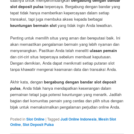
saatnya untuk mempertimbangkan
bergabung dengan bandar
slot deposit pulsa
terpercaya. Bergabung dengan bandar yang
tepat tidak hanya memberikan kepercayaan dalam setiap
transaksi, tapi juga membuka akses kepada berbagai
keuntungan bermain slot
yang tidak ingin Anda lewatkan.
Penting untuk memilih situs yang aman dan bereputasi baik. Ini
akan memastikan pengalaman bermain yang lebih nyaman dan
menyenangkan. Pastikan Anda telah meneliti
ulasan pemain
dan ciri-ciri situs terpercaya sebelum membuat keputusan.
Dengan demikian, Anda dapat menikmati setiap putaran slot
tanpa khawatir mengenai keamanan data dan transaksi Anda.
Akhir kata, dengan
bergabung dengan bandar slot deposit
pulsa
, Anda tidak hanya mendapatkan kesenangan dalam
permainan tetapi juga potensi keuntungan yang menarik. Jadilah
bagian dari komunitas pemain yang cerdas dan pilih situs dengan
bijak untuk memaksimalkan pengalaman perjudian online Anda.
Posted in
Slot Online
|
Tagged
Judi Online Indonesia
,
Mesin Slot
Online
,
Slot Deposit Pulsa