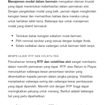
Manajemen modal dalam bermain
merupakan elemen krusial
yang dapat menentukan keberhasilan dalam permainan slot.
Dengan pengelolaan modal yang baik, pemain dapat menghindari
kerugian besar dan memastikan bahwa dana mereka cukup
untuk bertahan lebih lama. Beberapa tips untuk manajemen
modal yang efektif termasuk:
Tentukan batas kerugian sebelum mulai bermain.
Pilih nominal taruhan yang sesuai dengan budget Anda.
Selalu sediakan dana cadangan untuk bermain lebih lanjut.
MEMPELAJARI RTP DAN VOLATILITAS
Pemahaman tentang
RTP dan volatilitas slot
sangat membantu
dalam memilih permainan yang tepat. RTP, atau Return to Player,
menunjukkan seberapa besar persentase taruhan yang
dikembalikan kepada pemain dalam jangka panjang. Volatilitas
menjelaskan seberapa sering dan seberapa besar pembayaran
yang dapat diperoleh. Memilih slot dengan RTP tinggi dapat
meningkatkan peluang untuk menang. Berikut adalah beberapa
hal yang perlu diperhatikan: