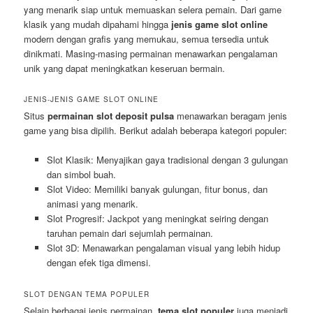
yang menarik siap untuk memuaskan selera pemain. Dari game
klasik yang mudah dipahami hingga
jenis game slot online
modern dengan grafis yang memukau, semua tersedia untuk
dinikmati. Masing-masing permainan menawarkan pengalaman
unik yang dapat meningkatkan keseruan bermain.
JENIS-JENIS GAME SLOT ONLINE
Situs
permainan slot deposit pulsa
menawarkan beragam jenis
game yang bisa dipilih. Berikut adalah beberapa kategori populer:
Slot Klasik: Menyajikan gaya tradisional dengan 3 gulungan
dan simbol buah.
Slot Video: Memiliki banyak gulungan, fitur bonus, dan
animasi yang menarik.
Slot Progresif: Jackpot yang meningkat seiring dengan
taruhan pemain dari sejumlah permainan.
Slot 3D: Menawarkan pengalaman visual yang lebih hidup
dengan efek tiga dimensi.
SLOT DENGAN TEMA POPULER
Selain berbagai jenis permainan,
tema slot populer
juga menjadi