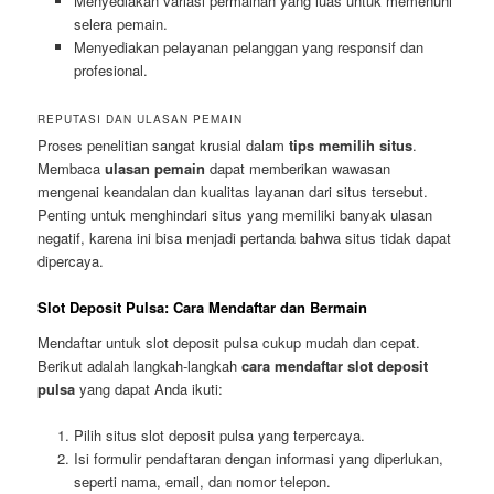
Menyediakan variasi permainan yang luas untuk memenuhi
selera pemain.
Menyediakan pelayanan pelanggan yang responsif dan
profesional.
REPUTASI DAN ULASAN PEMAIN
Proses penelitian sangat krusial dalam
tips memilih situs
.
Membaca
ulasan pemain
dapat memberikan wawasan
mengenai keandalan dan kualitas layanan dari situs tersebut.
Penting untuk menghindari situs yang memiliki banyak ulasan
negatif, karena ini bisa menjadi pertanda bahwa situs tidak dapat
dipercaya.
Slot Deposit Pulsa: Cara Mendaftar dan Bermain
Mendaftar untuk slot deposit pulsa cukup mudah dan cepat.
Berikut adalah langkah-langkah
cara mendaftar slot deposit
pulsa
yang dapat Anda ikuti:
Pilih situs slot deposit pulsa yang terpercaya.
Isi formulir pendaftaran dengan informasi yang diperlukan,
seperti nama, email, dan nomor telepon.