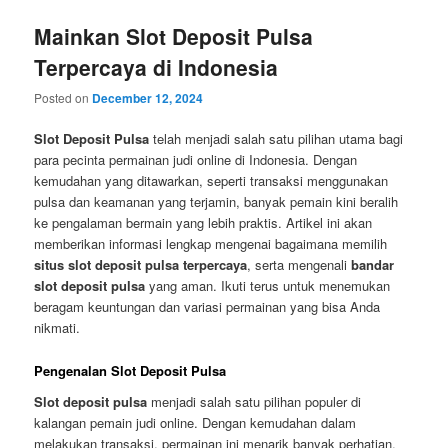
Mainkan Slot Deposit Pulsa
Terpercaya di Indonesia
Posted on
December 12, 2024
Slot Deposit Pulsa
telah menjadi salah satu pilihan utama bagi
para pecinta permainan judi online di Indonesia. Dengan
kemudahan yang ditawarkan, seperti transaksi menggunakan
pulsa dan keamanan yang terjamin, banyak pemain kini beralih
ke pengalaman bermain yang lebih praktis. Artikel ini akan
memberikan informasi lengkap mengenai bagaimana memilih
situs slot deposit pulsa terpercaya
, serta mengenali
bandar
slot deposit pulsa
yang aman. Ikuti terus untuk menemukan
beragam keuntungan dan variasi permainan yang bisa Anda
nikmati.
Pengenalan Slot Deposit Pulsa
Slot deposit pulsa
menjadi salah satu pilihan populer di
kalangan pemain judi online. Dengan kemudahan dalam
melakukan transaksi, permainan ini menarik banyak perhatian.