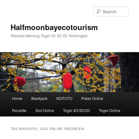
Skip
Skip
to
to
Sear
primary
secondary
content
content
Halfmoonbayecotourism
Rahasia Menang Togel 4D 3D 2D Terbongkar
Main
Home
Blackjack
KOITOTO
Poker Online
menu
Roulette
Slot Online
Togel 4D/3D/2D
Togel Online
TAG ARCHIVES:
JUDI ONLINE INDONESIA