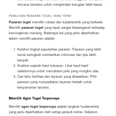
rencana tersebut untuk menghindari kerugian lebih besar.
PEMILIHAN PASARAN TOGEL YANG TEPAT
Pasaran togel
memiliki variasi dan karakteristik yang berbeda.
Memilih
pasaran togel
yang tepat sangat berpengaruh terhadap
kemungkinan menang. Beberapa hal yang perlu diperhatikan
dalam memilih pasaran adalah:
Ketahui tingkat popularitas pasaran: Pasaran yang lebih
ramai seringkali memberikan informasi dan tips lebih
banyak.
Analisis sejarah hasil keluaran: Lihat hasil-hasil
sebelumnya untuk memahami pola yang mungkin ada.
Cari tahu fasilitas dan layanan yang ditawarkan: Pilih
pasaran yang menyediakan layanan terbaik untuk
kenyamanan taruhan.
Memilih Agen Togel Terpercaya
Memilih
agen togel terpercaya
adalah langkah fundamental
yang perlu diperhatikan oleh setiap penjudi online. Sebelum