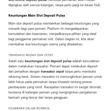
dijangkau oleh semua kalangan, tanpa perlu pergi ke lokasi fisik.
Keuntungan Main Slot Deposit Pulsa
Main slot deposit pulsa memberikan berbagai keuntungan yang
menarik bagi para pemain. Platform ini mengedepankan
kemudahan dan keamanan, menjadikannya pilihan yang ideal
bagi penggemar permainan slot. Dalam bagian ini, kita akan
membahas dua keuntungan utama yang ditawarkan.
TRANSAKSI MUDAH DAN CEPAT
Salah satu
keuntungan slot deposit pulsa
adalah kemudahan
dalam melakukan transaksi. Pemain dapat melakukan deposit
dan penarikan dengan
transaksi cepat
tanpa perlu membuka
rekening bank. Sistem transaksi ini memungkinkan pemain untuk
lebih fokus pada permainan tanpa khawatir tentang proses
pembayaran yang rumit. Kecepatan transaksi ini sangat diminati,
terutama di kalangan pemain yang menginginkan pengalaman
bermain yang lancar dan tanpa gangguan.
KEAMANAN DALAM BERMAIN