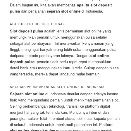
Dalam bagian ini, kita akan membahas
apa itu slot deposit
pulsa
dan perjalanan
sejarah slot online
di Indonesia.
APA ITU SLOT DEPOSIT PULSA?
Slot deposit pulsa
adalah jenis permainan slot online yang
memungkinkan pemain untuk menggunakan pulsa seluler
sebagai alat pembayaran. Ini menawarkan kenyamanan yang
tinggi, mengingat banyak orang lebih suka menggunakan pulsa
daripada metode pembayaran lainnya. Dengan
slot online
deposit pulsa
, pemain tidak perlu repot-repot memasukkan
detail bank atau menggunakan kartu kredit. Cukup dengan pulsa
yang tersedia, mereka dapat langsung mulai bermain.
SEJARAH PERKEMBANGAN SLOT ONLINE DI INDONESIA
Sejarah slot online
di Indonesia dimulai dengan adanya kasino
fisik yang mengundang pemain untuk menikmati permainan slot.
Seiring perkembangan teknologi, transisi ke platform digital
menjadi hal yang tak terhindarkan. Munculnya internet dan
perangkat seluler telah memberi akses lebih luas kepada pemain
di seluruh Indonesia untuk menikmati permainan ini. Platform-
slot online deposit pulsa
membuat permainan lebih mudah