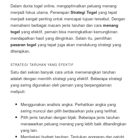
Dalam dunia togel online, mengoptimalkan peluang menang
menjadi fokus utama. Penerapan
Strategi Togel
yang tepat
menjadi sangat penting untuk mencapai tujuan tersebut. Dengan
memahami berbagai macam jenis taruhan dan cara
menang
togel
yang efektif, pemain bisa meningkatkan kemungkinan
mendapatkan hasil yang diinginkan. Selain itu, pemilihan
pasaran togel
yang tepat juga akan mendukung strategi yang
diterapkan.
STRATEGI TARUHAN YANG EFEKTIF
Satu dari sekian banyak cara untuk memenangkan taruhan
adalah dengan memilih strategi yang efektif. Beberapa strategi
yang sering digunakan oleh pemain yang berpengalaman
meliputi:
Menggunakan analisis angka: Perhatikan angka yang
sering muncul dan pilih berdasarkan pola yang terlihat.
Pilih jenis taruhan dengan bijak: Beberapa jenis taruhan
menawarkan peluang menang yang lebih baik dibandingkan
yang lain.
Membatasi budget taruhan: Tentukan anggaran dan patuhi