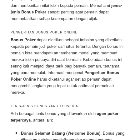
dan memberikan nilai lebih kepada pemain. Memahami
jenis-
jenis Bonus Poker
sangat penting agar pemain dapat
memanfaatkan setiap kesempatan dengan bijak.
PENGERTIAN BONUS POKER ONLINE
Bonus Poker
dapat diartikan sebagai imbalan yang diberikan
kepada pemain judi poker dari situs tertentu. Dengan bonus ini,
pemain bisa mendapatkan tambahan modal yang membuat
mereka lebih percaya diri saat bermain. Keberadaan bonus ini
sering kali menjadi daya tarik bagi banyak pemain, terutama
yang baru memulai. Informasi mengenai
Pengertian Bonus
Poker Online
harus diketahui agar setiap pemain dapat
mengambil langkah yang tepat untuk optimasi permainan
mereka.
JENIS-JENIS BONUS YANG TERSEDIA
Ada berbagai jenis bonus yang ditawarkan oleh
agen poker
terpercaya
, antara lain:
Bonus Selamat Datang (Welcome Bonus):
Bonus yang
diberikan setelah pendaftaran dan setoran pertama.