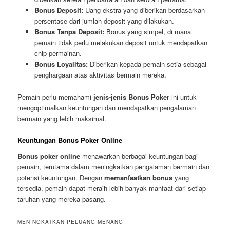
Bonus Deposit:
Uang ekstra yang diberikan berdasarkan
persentase dari jumlah deposit yang dilakukan.
Bonus Tanpa Deposit:
Bonus yang simpel, di mana
pemain tidak perlu melakukan deposit untuk mendapatkan
chip permainan.
Bonus Loyalitas:
Diberikan kepada pemain setia sebagai
penghargaan atas aktivitas bermain mereka.
Pemain perlu memahami
jenis-jenis Bonus Poker
ini untuk
mengoptimalkan keuntungan dan mendapatkan pengalaman
bermain yang lebih maksimal.
Keuntungan Bonus Poker Online
Bonus poker online
menawarkan berbagai keuntungan bagi
pemain, terutama dalam meningkatkan pengalaman bermain dan
potensi keuntungan. Dengan
memanfaatkan bonus
yang
tersedia, pemain dapat meraih lebih banyak manfaat dari setiap
taruhan yang mereka pasang.
MENINGKATKAN PELUANG MENANG