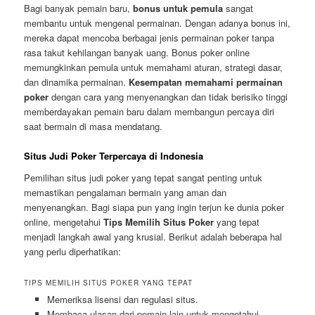
Bagi banyak pemain baru,
bonus untuk pemula
sangat
membantu untuk mengenal permainan. Dengan adanya bonus ini,
mereka dapat mencoba berbagai jenis permainan poker tanpa
rasa takut kehilangan banyak uang. Bonus poker online
memungkinkan pemula untuk memahami aturan, strategi dasar,
dan dinamika permainan.
Kesempatan memahami permainan
poker
dengan cara yang menyenangkan dan tidak berisiko tinggi
memberdayakan pemain baru dalam membangun percaya diri
saat bermain di masa mendatang.
Situs Judi Poker Terpercaya di Indonesia
Pemilihan situs judi poker yang tepat sangat penting untuk
memastikan pengalaman bermain yang aman dan
menyenangkan. Bagi siapa pun yang ingin terjun ke dunia poker
online, mengetahui
Tips Memilih Situs Poker
yang tepat
menjadi langkah awal yang krusial. Berikut adalah beberapa hal
yang perlu diperhatikan:
TIPS MEMILIH SITUS POKER YANG TEPAT
Memeriksa lisensi dan regulasi situs.
Membaca ulasan dari pemain lain untuk mengetahui