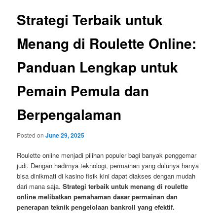
Strategi Terbaik untuk
Menang di Roulette Online:
Panduan Lengkap untuk
Pemain Pemula dan
Berpengalaman
Posted on
June 29, 2025
Roulette online menjadi pilihan populer bagi banyak penggemar
judi. Dengan hadirnya teknologi, permainan yang dulunya hanya
bisa dinikmati di kasino fisik kini dapat diakses dengan mudah
dari mana saja.
Strategi terbaik untuk menang di roulette
online melibatkan pemahaman dasar permainan dan
penerapan teknik pengelolaan bankroll yang efektif.