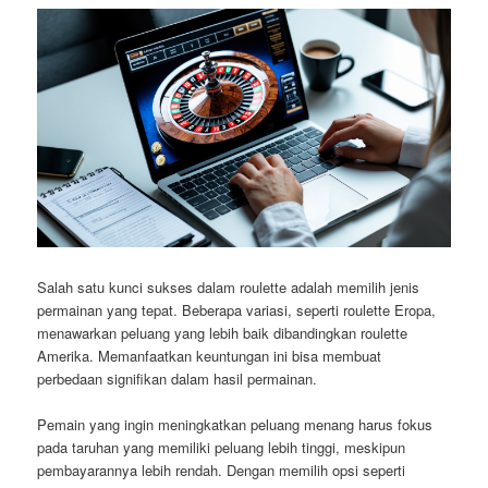
Salah satu kunci sukses dalam roulette adalah memilih jenis
permainan yang tepat. Beberapa variasi, seperti roulette Eropa,
menawarkan peluang yang lebih baik dibandingkan roulette
Amerika. Memanfaatkan keuntungan ini bisa membuat
perbedaan signifikan dalam hasil permainan.
Pemain yang ingin meningkatkan peluang menang harus fokus
pada taruhan yang memiliki peluang lebih tinggi, meskipun
pembayarannya lebih rendah. Dengan memilih opsi seperti