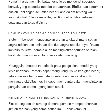
Pemain harus memiliki batas yang jelas mengenai seberapa
banyak yang bersedia mereka pertaruhkan.
Risiko
dari sistem ini
adalah kehilangan sejumlah besar uang dalam rentang waktu
yang singkat. Oleh karena itu, penting untuk tidak terbawa
suasana dan tetap disiplin.
MEMANFAATKAN SISTEM FIBONACCI PADA ROULETTE
Sistem Fibonacci menggunakan urutan angka di mana setiap
angka adalah penjumlahan dari dua angka sebelumnya. Dalam
konteks roulette, pemain akan meningkatkan taruhan setelah
kalah dan menurunkan taruhan setelah menang.
Keunggulan metode ini terletak pada pengelolaan modal yang
lebih bertahap. Pemain dapat mengurangi risiko kerugian besar,
tetapi mereka harus mematuhi urutan dengan ketat untuk
menjaga efektivitasnya. Ini dapat membantu dalam menciptakan
pengalaman bermain yang lebih stabil.
PENDEKATAN FLAT BETTING DAN MANAJEMEN MODAL
Flat betting adalah strategi di mana pemain mempertahankan
jumlah taruhan yang sama setiap kali. Pendekatan ini