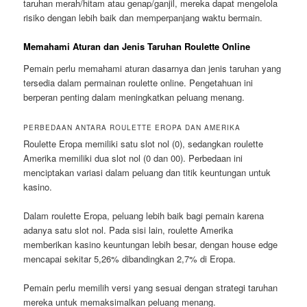
taruhan merah/hitam atau genap/ganjil, mereka dapat mengelola
risiko dengan lebih baik dan memperpanjang waktu bermain.
Memahami Aturan dan Jenis Taruhan Roulette Online
Pemain perlu memahami aturan dasarnya dan jenis taruhan yang
tersedia dalam permainan roulette online. Pengetahuan ini
berperan penting dalam meningkatkan peluang menang.
PERBEDAAN ANTARA ROULETTE EROPA DAN AMERIKA
Roulette Eropa memiliki satu slot nol (0), sedangkan roulette
Amerika memiliki dua slot nol (0 dan 00). Perbedaan ini
menciptakan variasi dalam peluang dan titik keuntungan untuk
kasino.
Dalam roulette Eropa, peluang lebih baik bagi pemain karena
adanya satu slot nol. Pada sisi lain, roulette Amerika
memberikan kasino keuntungan lebih besar, dengan house edge
mencapai sekitar 5,26% dibandingkan 2,7% di Eropa.
Pemain perlu memilih versi yang sesuai dengan strategi taruhan
mereka untuk memaksimalkan peluang menang.