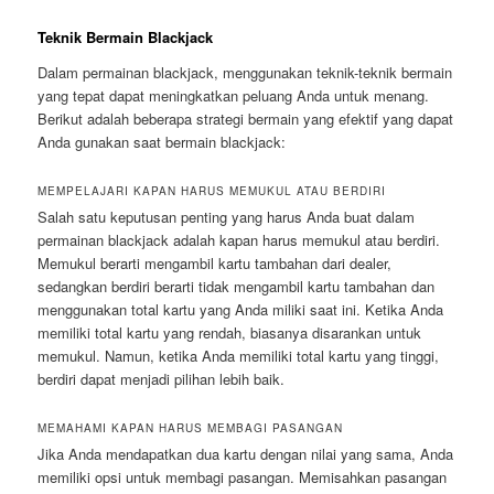
Teknik Bermain Blackjack
Dalam permainan blackjack, menggunakan teknik-teknik bermain
yang tepat dapat meningkatkan peluang Anda untuk menang.
Berikut adalah beberapa strategi bermain yang efektif yang dapat
Anda gunakan saat bermain blackjack:
MEMPELAJARI KAPAN HARUS MEMUKUL ATAU BERDIRI
Salah satu keputusan penting yang harus Anda buat dalam
permainan blackjack adalah kapan harus memukul atau berdiri.
Memukul berarti mengambil kartu tambahan dari dealer,
sedangkan berdiri berarti tidak mengambil kartu tambahan dan
menggunakan total kartu yang Anda miliki saat ini. Ketika Anda
memiliki total kartu yang rendah, biasanya disarankan untuk
memukul. Namun, ketika Anda memiliki total kartu yang tinggi,
berdiri dapat menjadi pilihan lebih baik.
MEMAHAMI KAPAN HARUS MEMBAGI PASANGAN
Jika Anda mendapatkan dua kartu dengan nilai yang sama, Anda
memiliki opsi untuk membagi pasangan. Memisahkan pasangan