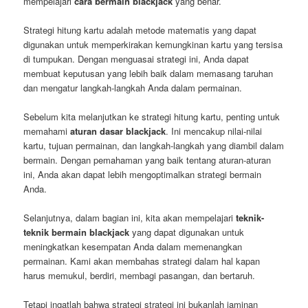
mempelajari
cara bermain blackjack
yang benar.
Strategi hitung kartu adalah metode matematis yang dapat
digunakan untuk memperkirakan kemungkinan kartu yang tersisa
di tumpukan. Dengan menguasai strategi ini, Anda dapat
membuat keputusan yang lebih baik dalam memasang taruhan
dan mengatur langkah-langkah Anda dalam permainan.
Sebelum kita melanjutkan ke strategi hitung kartu, penting untuk
memahami
aturan dasar blackjack
. Ini mencakup nilai-nilai
kartu, tujuan permainan, dan langkah-langkah yang diambil dalam
bermain. Dengan pemahaman yang baik tentang aturan-aturan
ini, Anda akan dapat lebih mengoptimalkan strategi bermain
Anda.
Selanjutnya, dalam bagian ini, kita akan mempelajari
teknik-
teknik bermain blackjack
yang dapat digunakan untuk
meningkatkan kesempatan Anda dalam memenangkan
permainan. Kami akan membahas strategi dalam hal kapan
harus memukul, berdiri, membagi pasangan, dan bertaruh.
Tetapi ingatlah bahwa strategi strategi ini bukanlah jaminan