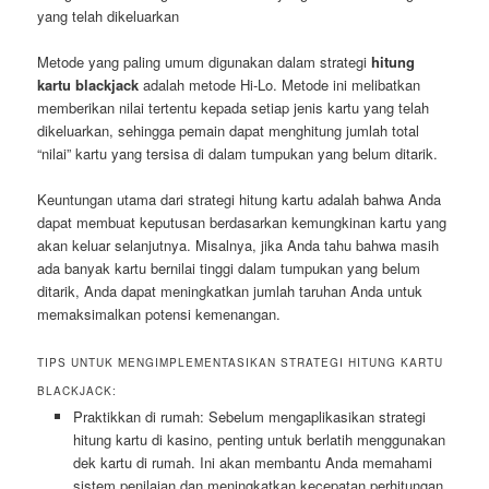
yang telah dikeluarkan
Metode yang paling umum digunakan dalam strategi
hitung
kartu blackjack
adalah metode Hi-Lo. Metode ini melibatkan
memberikan nilai tertentu kepada setiap jenis kartu yang telah
dikeluarkan, sehingga pemain dapat menghitung jumlah total
“nilai” kartu yang tersisa di dalam tumpukan yang belum ditarik.
Keuntungan utama dari strategi hitung kartu adalah bahwa Anda
dapat membuat keputusan berdasarkan kemungkinan kartu yang
akan keluar selanjutnya. Misalnya, jika Anda tahu bahwa masih
ada banyak kartu bernilai tinggi dalam tumpukan yang belum
ditarik, Anda dapat meningkatkan jumlah taruhan Anda untuk
memaksimalkan potensi kemenangan.
TIPS UNTUK MENGIMPLEMENTASIKAN STRATEGI HITUNG KARTU
BLACKJACK:
Praktikkan di rumah: Sebelum mengaplikasikan strategi
hitung kartu di kasino, penting untuk berlatih menggunakan
dek kartu di rumah. Ini akan membantu Anda memahami
sistem penilaian dan meningkatkan kecepatan perhitungan