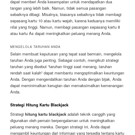
dapat memberi Anda kesempatan untuk mendapatkan dua
tangan yang lebih baik. Namun, tidak semua pasangan
sebaiknya dibagi. Misalnya, biasanya sebaiknya tidak membagi
sepasang kartu 10 atau kartu wajah, karena keduanya memiliki
nilai yang tinggi. Namun, membagi pasangan sepasang kartu 8
atau kartu As dapat meningkatkan peluang menang Anda.
MENGELOLA TARUHAN ANDA
Selain membuat keputusan yang tepat saat bermain, mengelola
taruhan Anda juga penting. Sebagai contoh, mengikuti strategi
taruhan yang disebut “taruhan tinggi saat menang, taruhan
rendah saat kalah” dapat membantu mengoptimalkan keuntungan
Anda. Dengan mengendalikan taruhan Anda dengan bijak, Anda
dapat meminimalkan kerugian dan memaksimalkan kemenangan
Anda.
Strategi Hitung Kartu Blackjack
Strategi
hitung kartu blackjack
adalah teknik canggih yang
digunakan oleh pemain berpengalaman untuk meningkatkan
peluang menang mereka. Dengan strategi ini, Anda dapat
mengambil keuntungan dari informasi yang tersedia tentang kartu