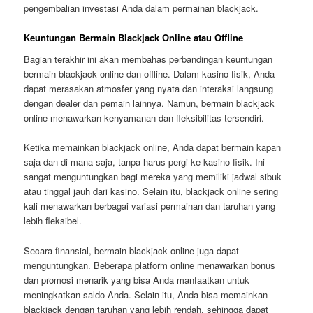
pengembalian investasi Anda dalam permainan blackjack.
Keuntungan Bermain Blackjack Online atau Offline
Bagian terakhir ini akan membahas perbandingan keuntungan
bermain blackjack online dan offline. Dalam kasino fisik, Anda
dapat merasakan atmosfer yang nyata dan interaksi langsung
dengan dealer dan pemain lainnya. Namun, bermain blackjack
online menawarkan kenyamanan dan fleksibilitas tersendiri.
Ketika memainkan blackjack online, Anda dapat bermain kapan
saja dan di mana saja, tanpa harus pergi ke kasino fisik. Ini
sangat menguntungkan bagi mereka yang memiliki jadwal sibuk
atau tinggal jauh dari kasino. Selain itu, blackjack online sering
kali menawarkan berbagai variasi permainan dan taruhan yang
lebih fleksibel.
Secara finansial, bermain blackjack online juga dapat
menguntungkan. Beberapa platform online menawarkan bonus
dan promosi menarik yang bisa Anda manfaatkan untuk
meningkatkan saldo Anda. Selain itu, Anda bisa memainkan
blackjack dengan taruhan yang lebih rendah, sehingga dapat