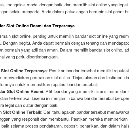
ak, mengelola modal dengan baik, dan memilih slot online yang tepa
ngan selalu menyertai Anda dalam petualangan bermain slot gacor be
dar Slot Online Resmi dan Terpercaya
main slot online, penting untuk memilih bandar slot online yang resm
a. Dengan begitu, Anda dapat bermain dengan tenang dan mendapat
n bermain yang adil dan aman. Dalam memilih bandar slot online, a
al yang perlu dipertimbangkan.
 Slot Online Terpercaya
: Pastikan bandar tersebut memiliki reputas
m menyediakan permainan slot online. Tinjau ulasan dan testimoni da
lumnya untuk memastikan reputasi bandar tersebut.
ar Slot Online Resmi
: Pilih bandar yang memiliki lisensi resmi dari 
udian terkemuka. Lisensi ini menjamin bahwa bandar tersebut berope
ra legal dan diatur dengan baik.
 Slot Online Terbaik
: Cari tahu apakah bandar tersebut menawark
nggan yang responsif dan membantu. Pastikan mereka memberikan
 baik selama proses pendaftaran, deposit, penarikan, dan dalam hal