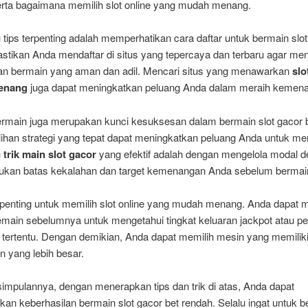
serta bagaimana memilih slot online yang mudah menang.
 tips terpenting adalah memperhatikan cara daftar untuk bermain slo
astikan Anda mendaftar di situs yang tepercaya dan terbaru agar m
n bermain yang aman dan adil. Mencari situs yang menawarkan
slo
enang
juga dapat meningkatkan peluang Anda dalam meraih kemen
bermain juga merupakan kunci kesuksesan dalam bermain slot gacor 
lihan strategi yang tepat dapat meningkatkan peluang Anda untuk me
u
trik main slot gacor
yang efektif adalah dengan mengelola modal 
ntukan batas kekalahan dan target kemenangan Anda sebelum bermai
, penting untuk memilih slot online yang mudah menang. Anda dapat m
 pemain sebelumnya untuk mengetahui tingkat keluaran jackpot atau 
 tertentu. Dengan demikian, Anda dapat memilih mesin yang memiliki
 yang lebih besar.
impulannya, dengan menerapkan tips dan trik di atas, Anda dapat
an keberhasilan bermain slot gacor bet rendah. Selalu ingat untuk 