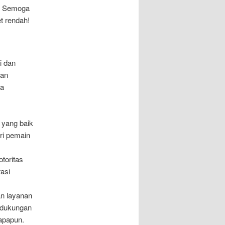
t. Semoga
t rendah!
i dan
kan
da
i yang baik
ri pemain
otoritas
rasi
an layanan
 dukungan
 apapun.