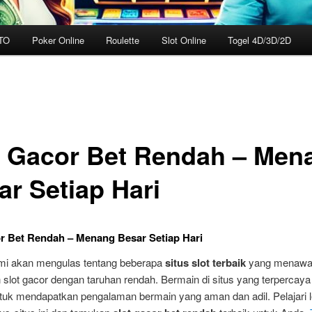
TO
Poker Online
Roulette
Slot Online
Togel 4D/3D/2D
t Gacor Bet Rendah – Men
ar Setiap Hari
r Bet Rendah – Menang Besar Setiap Hari
kami akan mengulas tentang beberapa
situs slot terbaik
yang menawa
slot gacor dengan taruhan rendah. Bermain di situs yang terpercaya
tuk mendapatkan pengalaman bermain yang aman dan adil. Pelajari le