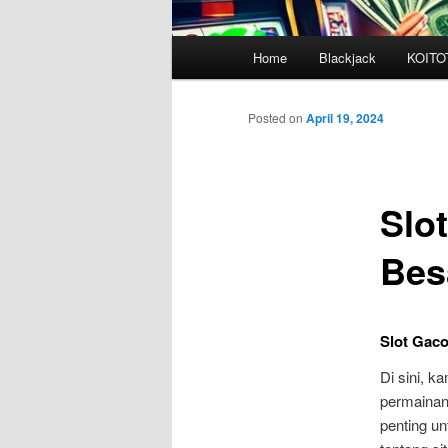
Main
Home
Blackjack
KOITO
menu
Posted on
April 19, 2024
Slo
Bes
Slot Gaco
Di sini, 
permainan 
penting un