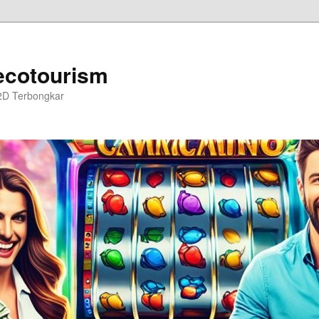
ecotourism
2D Terbongkar