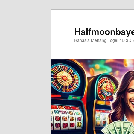
Skip
to
primary
Halfmoonbay
content
Rahasia Menang Togel 4D 3D 