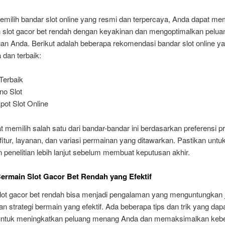
milih bandar slot online yang resmi dan terpercaya, Anda dapat m
 slot gacor bet rendah dengan keyakinan dan mengoptimalkan pelua
n Anda. Berikut adalah beberapa rekomendasi bandar slot online y
 dan terbaik:
 Terbaik
no Slot
pot Slot Online
 memilih salah satu dari bandar-bandar ini berdasarkan preferensi p
fitur, layanan, dan variasi permainan yang ditawarkan. Pastikan untu
penelitian lebih lanjut sebelum membuat keputusan akhir.
Bermain Slot Gacor Bet Rendah yang Efektif
lot gacor bet rendah bisa menjadi pengalaman yang menguntungkan 
 strategi bermain yang efektif. Ada beberapa tips dan trik yang dap
untuk meningkatkan peluang menang Anda dan memaksimalkan kebe