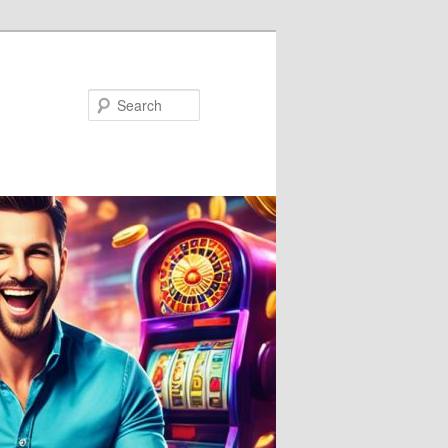
Search