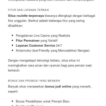
FITUR DAN LAYANAN TERBAIK
Situs roulette terpercaya
biasanya dilengkapi dengan berbagai
fitur unggulan. Berikut adalah beberapa fitur yang sering
dihadirkan:
Pengalaman Live Casino yang Realistis
Fitur Permainan
yang Variatif
Layanan Customer Service
24/7
Antarmuka User-Friendly yang Memudahkan Navigasi
Dengan mengadopsi teknologi terbaru, situs-situs ini
meningkatkan rasa aman dan nyaman bagi para pemain saat
bertaruh.
BONUS DAN PROMOSI YANG MENARIK
Banyak situs menawarkan
bonus judi online
yang menarik,
seperti:
Bonus Pendaftaran untuk Pemain Baru