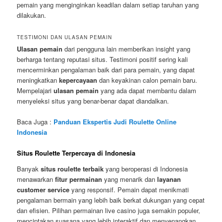
pemain yang menginginkan keadilan dalam setiap taruhan yang
dilakukan.
TESTIMONI DAN ULASAN PEMAIN
Ulasan pemain
dari pengguna lain memberikan insight yang
berharga tentang reputasi situs. Testimoni positif sering kali
mencerminkan pengalaman baik dari para pemain, yang dapat
meningkatkan
kepercayaan
dan keyakinan calon pemain baru.
Mempelajari
ulasan pemain
yang ada dapat membantu dalam
menyeleksi situs yang benar-benar dapat diandalkan.
Baca Juga :
Panduan Ekspertis Judi Roulette Online
Indonesia
Situs Roulette Terpercaya di Indonesia
Banyak
situs roulette terbaik
yang beroperasi di Indonesia
menawarkan
fitur permainan
yang menarik dan
layanan
customer service
yang responsif. Pemain dapat menikmati
pengalaman bermain yang lebih baik berkat dukungan yang cepat
dan efisien. Pilihan permainan live casino juga semakin populer,
menciptakan suasana yang lebih interaktif dan menyenangkan.