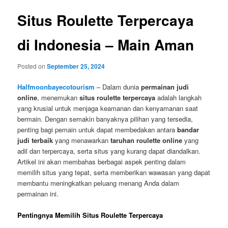
Situs Roulette Terpercaya
di Indonesia – Main Aman
Posted on
September 25, 2024
Halfmoonbayecotourism
– Dalam dunia
permainan judi
online
, menemukan
situs roulette terpercaya
adalah langkah
yang krusial untuk menjaga keamanan dan kenyamanan saat
bermain. Dengan semakin banyaknya pilihan yang tersedia,
penting bagi pemain untuk dapat membedakan antara
bandar
judi terbaik
yang menawarkan
taruhan roulette online
yang
adil dan terpercaya, serta situs yang kurang dapat diandalkan.
Artikel ini akan membahas berbagai aspek penting dalam
memilih situs yang tepat, serta memberikan wawasan yang dapat
membantu meningkatkan peluang menang Anda dalam
permainan ini.
Pentingnya Memilih Situs Roulette Terpercaya