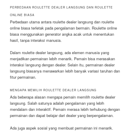
PERBEDAAN ROULETTE DEALER LANGSUNG DAN ROULETTE
ONLINE BIASA
Perbedaan utama antara roulette dealer langsung dan roulette
online biasa terletak pada pengalaman bermain. Roulette online
biasa menggunakan generator angka acak untuk menentukan
hasil, tanpa interaksi manusia.
Dalam roulette dealer langsung, ada elemen manusia yang
menjadikan permainan lebih menarik. Pemain bisa merasakan
interaksi langsung dengan dealer. Selain itu, permainan dealer
langsung biasanya menawarkan lebih banyak variasi taruhan dan
fitur permainan.
MENGAPA MEMILIH ROULETTE DEALER LANGSUNG
Ada beberapa alasan mengapa pemain memilih roulette dealer
langsung. Salah satunya adalah pengalaman yang lebih
mendalam dan interaktif. Pemain merasa lebih terhubung dengan
permainan dan dapat belajar dari dealer yang berpengalaman.
Ada juga aspek sosial yang membuat permainan ini menarik.