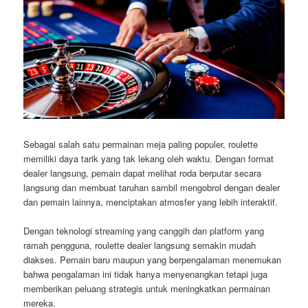
Sebagai salah satu permainan meja paling populer, roulette
memiliki daya tarik yang tak lekang oleh waktu. Dengan format
dealer langsung, pemain dapat melihat roda berputar secara
langsung dan membuat taruhan sambil mengobrol dengan dealer
dan pemain lainnya, menciptakan atmosfer yang lebih interaktif.
Dengan teknologi streaming yang canggih dan platform yang
ramah pengguna, roulette dealer langsung semakin mudah
diakses. Pemain baru maupun yang berpengalaman menemukan
bahwa pengalaman ini tidak hanya menyenangkan tetapi juga
memberikan peluang strategis untuk meningkatkan permainan
mereka.