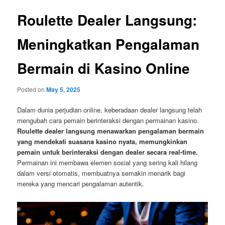
Roulette Dealer Langsung:
Meningkatkan Pengalaman
Bermain di Kasino Online
Posted on
May 5, 2025
Dalam dunia perjudian online, keberadaan dealer langsung telah
mengubah cara pemain berinteraksi dengan permainan kasino.
Roulette dealer langsung menawarkan pengalaman bermain
yang mendekati suasana kasino nyata, memungkinkan
pemain untuk berinteraksi dengan dealer secara real-time.
Permainan ini membawa elemen sosial yang sering kali hilang
dalam versi otomatis, membuatnya semakin menarik bagi
mereka yang mencari pengalaman autentik.