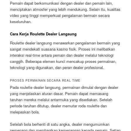
Pemain dapat berkomunikasi dengan dealer dan pemain lain,
menciptakan atmosfer yang lebih mendukung. Selain itu, kualitas
video yang tinggi memperkuat pengalaman bermain secara
keseluruhan.
Cara Kerja Roulette Dealer Langsung
Roulette dealer langsung menawarkan pengalaman bermain yang
sangat mendekati suasana kasino fisik. Proses ini melibatkan
interaksi real-time antara pemain dan dealer melalui teknologi
canggih. Beberapa elemen kunci mencakup proses permainan,
teknologi yang digunakan, dan peran dealer profesional.
PROSES PERMAINAN SECARA REAL TIME
Pada roulette dealer langsung, permainan dimulai dengan dealer
yang menjelaskan aturan dasar. Pemain dapat memasang
taruhan mereka melalui antarmuka yang disediakan. Setelah
periode taruhan ditutup, dealer memutar roda roulette dan
melepaskan bola.
Setelah bola berhenti di satu angka, dealer mengumumkan
pemenang dan membagikan kemenangan kepada pemain. Setiap