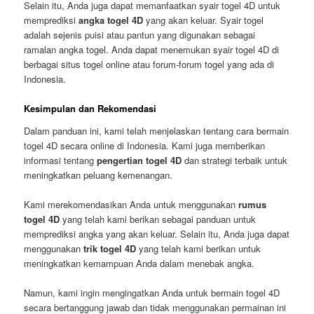
Selain itu, Anda juga dapat memanfaatkan syair togel 4D untuk
memprediksi
angka togel 4D
yang akan keluar. Syair togel
adalah sejenis puisi atau pantun yang digunakan sebagai
ramalan angka togel. Anda dapat menemukan syair togel 4D di
berbagai situs togel online atau forum-forum togel yang ada di
Indonesia.
Kesimpulan dan Rekomendasi
Dalam panduan ini, kami telah menjelaskan tentang cara bermain
togel 4D secara online di Indonesia. Kami juga memberikan
informasi tentang
pengertian togel 4D
dan strategi terbaik untuk
meningkatkan peluang kemenangan.
Kami merekomendasikan Anda untuk menggunakan
rumus
togel 4D
yang telah kami berikan sebagai panduan untuk
memprediksi angka yang akan keluar. Selain itu, Anda juga dapat
menggunakan
trik togel 4D
yang telah kami berikan untuk
meningkatkan kemampuan Anda dalam menebak angka.
Namun, kami ingin mengingatkan Anda untuk bermain togel 4D
secara bertanggung jawab dan tidak menggunakan permainan ini