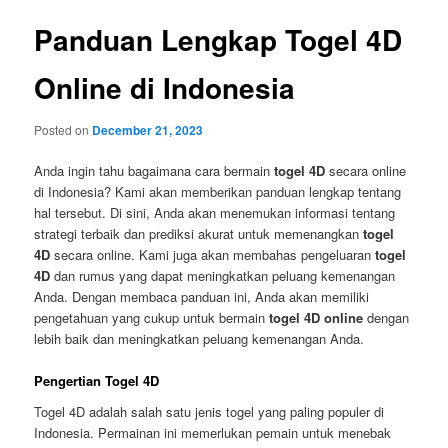
Panduan Lengkap Togel 4D
Online di Indonesia
Posted on
December 21, 2023
Anda ingin tahu bagaimana cara bermain
togel 4D
secara online
di Indonesia? Kami akan memberikan panduan lengkap tentang
hal tersebut. Di sini, Anda akan menemukan informasi tentang
strategi terbaik dan prediksi akurat untuk memenangkan
togel
4D
secara online. Kami juga akan membahas pengeluaran
togel
4D
dan rumus yang dapat meningkatkan peluang kemenangan
Anda. Dengan membaca panduan ini, Anda akan memiliki
pengetahuan yang cukup untuk bermain
togel 4D online
dengan
lebih baik dan meningkatkan peluang kemenangan Anda.
Pengertian Togel 4D
Togel 4D adalah salah satu jenis togel yang paling populer di
Indonesia. Permainan ini memerlukan pemain untuk menebak