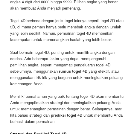
angka 4 digit dari 0000 hingga 9999. Pilihan angka yang benar
akan membuat Anda menjadi pemenang.
Togel 4D berbeda dengan jenis togel lainnya seperti togel 2D atau
3D, di mana pemain hanya perlu menebak angka dengan jumlah
yang lebih sedikit. Namun, permainan togel 4D memberikan
kesempatan untuk memenangkan hadiah yang lebih besar.
Saat bermain togel 4D, penting untuk memilih angka dengan
cerdas. Ada beberapa faktor yang dapat mempengaruhi
pemilihan angka, seperti mengamati pengeluaran togel 4D
sebelumnya, menggunakan
rumus togel 4D
yang efektif, atau
menggunakan trik-trik yang berguna untuk meningkatkan peluang
kemenangan Anda.
Memiliki pemahaman yang baik tentang togel 4D akan membantu
Anda mengoptimalkan strategi dan meningkatkan peluang Anda
untuk memenangkan permainan dengan benar. Selanjutnya, mari
kita bahas strategi dan
prediksi togel 4D
untuk membantu Anda
berhasil dalam permainan.
Strategi dan Prediksi Togel 4D