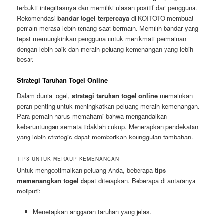
terbukti integritasnya dan memiliki ulasan positif dari pengguna.
Rekomendasi
bandar togel terpercaya
di KOITOTO membuat
pemain merasa lebih tenang saat bermain. Memilih bandar yang
tepat memungkinkan pengguna untuk menikmati permainan
dengan lebih baik dan meraih peluang kemenangan yang lebih
besar.
Strategi Taruhan Togel Online
Dalam dunia togel,
strategi taruhan togel online
memainkan
peran penting untuk meningkatkan peluang meraih kemenangan.
Para pemain harus memahami bahwa mengandalkan
keberuntungan semata tidaklah cukup. Menerapkan pendekatan
yang lebih strategis dapat memberikan keunggulan tambahan.
TIPS UNTUK MERAUP KEMENANGAN
Untuk mengoptimalkan peluang Anda, beberapa
tips
memenangkan togel
dapat diterapkan. Beberapa di antaranya
meliputi:
Menetapkan anggaran taruhan yang jelas.