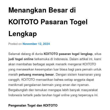
Menangkan Besar di
KOITOTO Pasaran Togel
Lengkap
Posted on
November 12, 2024
Selamat datang di dunia
KOITOTO pasaran togel lengkap
, situs
judi togel online
terkemuka di Indonesia. Dalam artikel ini, kami
akan membahas berbagai aspek menarik mengenai KOITOTO
yang menawarkan kesempatan luar biasa bagi para pemain untuk
meraih
peluang menang besar
. Dengan sistem keamanan yang
canggih, KOITOTO memastikan bahwa setiap anggota dapat
menikmati pengalaman bermain yang aman dan nyaman.
Bergabunglah dan temukan mengapa lebih banyak masyarakat
Indonesia tertarik pada taruhan togel online yang terpercaya ini.
Pengenalan Togel dan KOITOTO