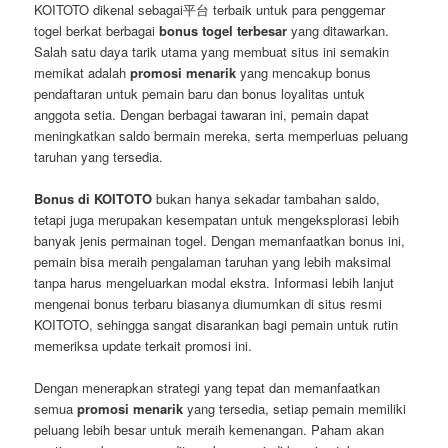
KOITOTO dikenal sebagai平台 terbaik untuk para penggemar
togel berkat berbagai
bonus togel terbesar
yang ditawarkan.
Salah satu daya tarik utama yang membuat situs ini semakin
memikat adalah
promosi menarik
yang mencakup bonus
pendaftaran untuk pemain baru dan bonus loyalitas untuk
anggota setia. Dengan berbagai tawaran ini, pemain dapat
meningkatkan saldo bermain mereka, serta memperluas peluang
taruhan yang tersedia.
Bonus di KOITOTO
bukan hanya sekadar tambahan saldo,
tetapi juga merupakan kesempatan untuk mengeksplorasi lebih
banyak jenis permainan togel. Dengan memanfaatkan bonus ini,
pemain bisa meraih pengalaman taruhan yang lebih maksimal
tanpa harus mengeluarkan modal ekstra. Informasi lebih lanjut
mengenai bonus terbaru biasanya diumumkan di situs resmi
KOITOTO, sehingga sangat disarankan bagi pemain untuk rutin
memeriksa update terkait promosi ini.
Dengan menerapkan strategi yang tepat dan memanfaatkan
semua
promosi menarik
yang tersedia, setiap pemain memiliki
peluang lebih besar untuk meraih kemenangan. Paham akan