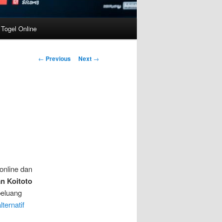
Togel Online
Post
←
Previous
Next
→
navigation
online dan
n Koitoto
peluang
alternatif