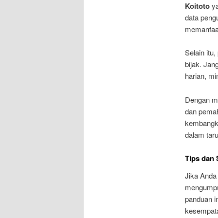
Koitoto
ya
data peng
memanfaat
Selain itu
bijak. Ja
harian, mi
Dengan m
dan pemaha
kembangka
dalam tar
Tips dan 
Jika Anda 
mengumpulk
panduan i
kesempata