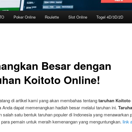
TO
Poker Online
Roulette
Slot Online
Togel 4D/3D/2D
angkan Besar dengan
uhan Koitoto Online!
atang di artikel kami yang akan membahas tentang
taruhan Koitoto
 Anda dapat memenangkan hadiah besar melalui taruhan ini.
Taruha
 salah satu bentuk taruhan populer di Indonesia yang menawarkan 
i para pemain untuk meraih kemenangan yang menguntungkan.
link 