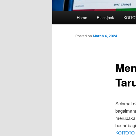
Main
Home
Blackjack
KOITO
menu
Posted on
March 4, 2024
Men
Tar
Selamat d
bagaimana
merupakan
besar bag
KOITOTO