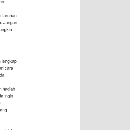
an.
n taruhan
n. Jangan
ungkin
n lengkap
ri cara
da.
n hadiah
a ingin
u
yang