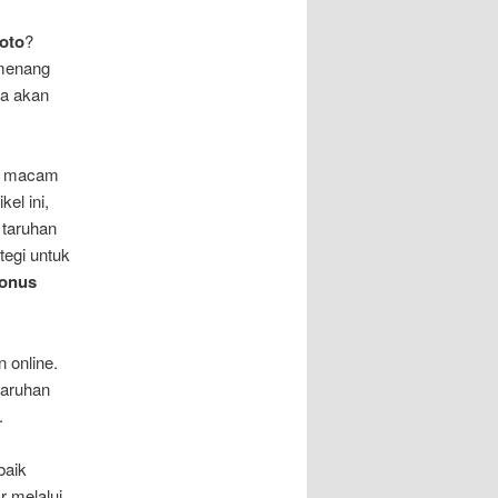
toto
?
menang
da akan
i macam
el ini,
 taruhan
tegi untuk
onus
 online.
taruhan
.
baik
 melalui