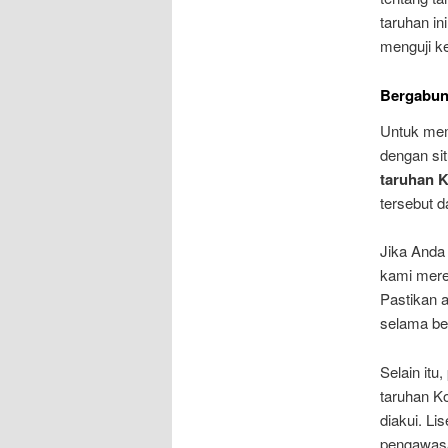
taruhan in
menguji k
Bergabun
Untuk mem
dengan sit
taruhan K
tersebut 
Jika Anda
kami mer
Pastikan a
selama be
Selain itu
taruhan Ko
diakui. Li
pengawasa