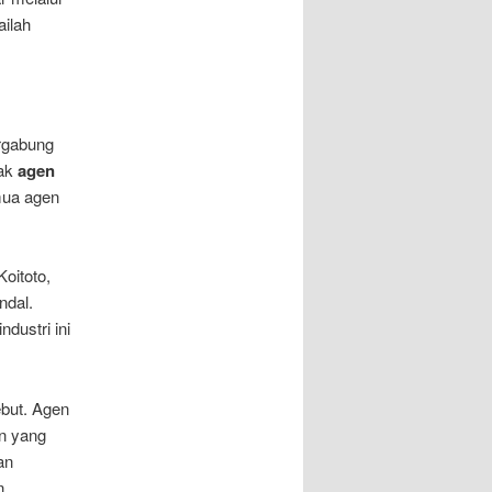
ailah
rgabung
yak
agen
mua agen
oitoto,
ndal.
dustri ini
ebut. Agen
an yang
an
n.