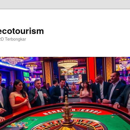
ecotourism
2D Terbongkar