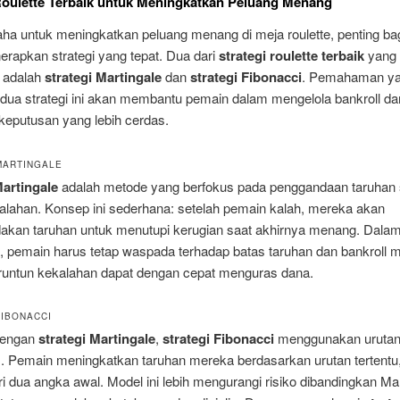
Roulette Terbaik untuk Meningkatkan Peluang Menang
ha untuk meningkatkan peluang menang di meja roulette, penting ba
rapkan strategi yang tepat. Dua dari
strategi roulette terbaik
yang 
 adalah
strategi Martingale
dan
strategi Fibonacci
. Pemahaman ya
edua strategi ini akan membantu pemain dalam mengelola bankroll da
eputusan yang lebih cerdas.
MARTINGALE
Martingale
adalah metode yang berfokus pada penggandaan taruhan 
kalahan. Konsep ini sederhana: setelah pemain kalah, mereka akan
kan taruhan untuk menutupi kerugian saat akhirnya menang. Dala
a, pemain harus tetap waspada terhadap batas taruhan dan bankroll 
runtun kekalahan dapat dengan cepat menguras dana.
FIBONACCI
dengan
strategi Martingale
,
strategi Fibonacci
menggunakan urutan
. Pemain meningkatkan taruhan mereka berdasarkan urutan tertentu
ri dua angka awal. Model ini lebih mengurangi risiko dibandingkan Mar