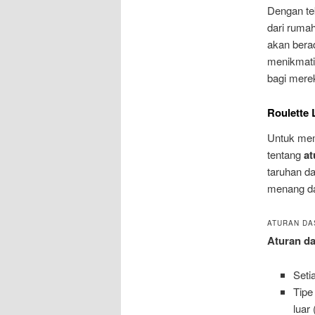
Dengan te
dari ruma
akan bera
menikmat
bagi merek
Roulette 
Untuk mem
tentang
at
taruhan d
menang da
ATURAN DA
Aturan da
Seti
Tipe
luar