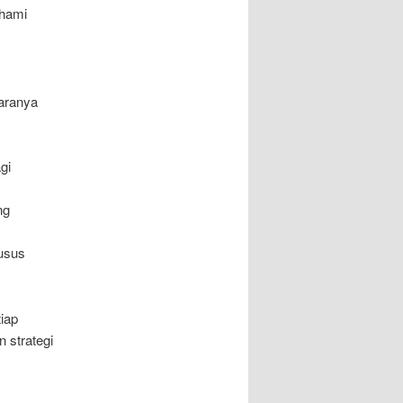
ahami
taranya
gi
ng
usus
tiap
 strategi