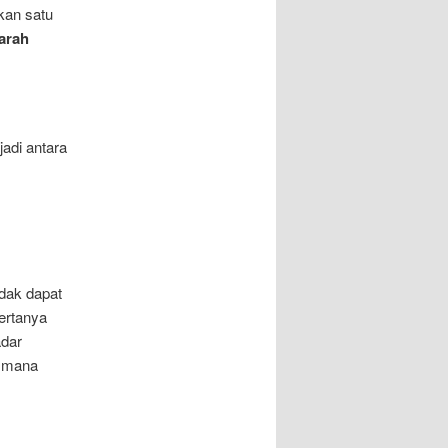
kan satu
arah
jadi antara
dak dapat
ertanya
adar
i mana