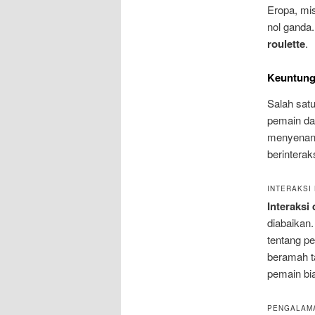
Eropa, mi
nol ganda
roulette
.
Keuntung
Salah satu
pemain da
menyenangk
berinterak
INTERAKSI
Interaksi 
diabaikan
tentang p
beramah ta
pemain bi
PENGALAMA