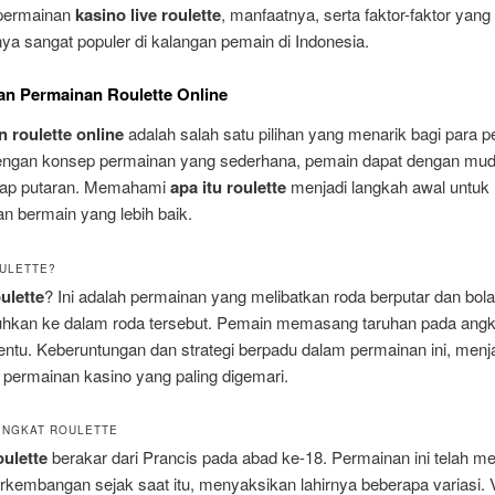
permainan
kasino live roulette
, manfaatnya, serta faktor-faktor yang
a sangat populer di kalangan pemain di Indonesia.
an Permainan Roulette Online
 roulette online
adalah salah satu pilihan yang menarik bagi para
engan konsep permainan yang sederhana, pemain dapat dengan muda
iap putaran. Memahami
apa itu roulette
menjadi langkah awal untuk
n bermain yang lebih baik.
OULETTE?
ulette
? Ini adalah permainan yang melibatkan roda berputar dan bola
tuhkan ke dalam roda tersebut. Pemain memasang taruhan pada angk
entu. Keberuntungan dan strategi berpadu dalam permainan ini, men
 permainan kasino yang paling digemari.
INGKAT ROULETTE
oulette
berakar dari Prancis pada abad ke-18. Permainan ini telah m
kembangan sejak saat itu, menyaksikan lahirnya beberapa variasi. 