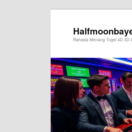
Skip
to
primary
Halfmoonbay
content
Rahasia Menang Togel 4D 3D 