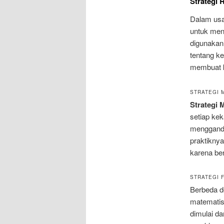
Strategi 
Dalam usa
untuk mene
digunakan
tentang k
membuat k
STRATEGI 
Strategi 
setiap ke
mengganda
praktikny
karena be
STRATEGI 
Berbeda 
matematis
dimulai da