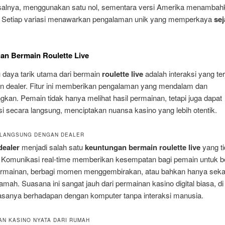
salnya, menggunakan satu nol, sementara versi Amerika menambah
. Setiap variasi menawarkan pengalaman unik yang memperkaya
sej
an Bermain Roulette Live
 daya tarik utama dari bermain
roulette live
adalah interaksi yang ter
n dealer. Fitur ini memberikan pengalaman yang mendalam dan
an. Pemain tidak hanya melihat hasil permainan, tetapi juga dapat
si secara langsung, menciptakan nuansa kasino yang lebih otentik.
 LANGSUNG DENGAN DEALER
dealer
menjadi salah satu
keuntungan bermain roulette live
yang ti
. Komunikasi real-time memberikan kesempatan bagi pemain untuk b
ermainan, berbagi momen menggembirakan, atau bahkan hanya sek
mah. Suasana ini sangat jauh dari permainan kasino digital biasa, d
asanya berhadapan dengan komputer tanpa interaksi manusia.
N KASINO NYATA DARI RUMAH