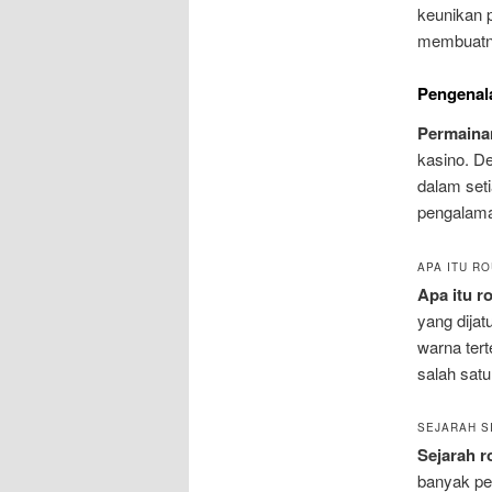
keunikan 
membuatny
Pengenal
Permainan
kasino. D
dalam set
pengalama
APA ITU R
Apa itu ro
yang dija
warna tert
salah satu
SEJARAH S
Sejarah r
banyak per