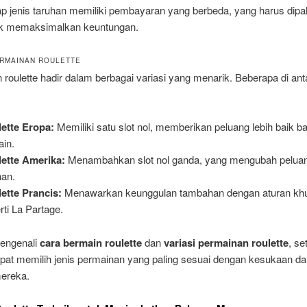
ap jenis taruhan memiliki pembayaran yang berbeda, yang harus dip
k memaksimalkan keuntungan.
ERMAINAN ROULETTE
roulette hadir dalam berbagai variasi yang menarik. Beberapa di an
ette Eropa:
Memiliki satu slot nol, memberikan peluang lebih baik ba
in.
ette Amerika:
Menambahkan slot nol ganda, yang mengubah pelua
han.
ette Prancis:
Menawarkan keunggulan tambahan dengan aturan kh
rti La Partage.
engenali
cara bermain roulette
dan
variasi permainan roulette
, se
pat memilih jenis permainan yang paling sesuai dengan kesukaan dan
ereka.