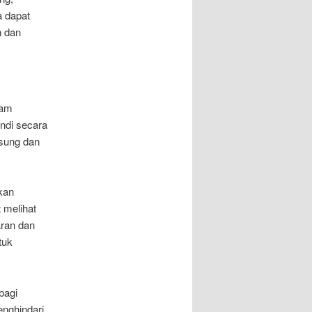
a dapat
n dan
lam
ndi secara
gsung dan
kan
 melihat
aran dan
tuk
bagi
enghindari