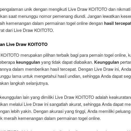
pengalaman unik dengan mengikuti Live Draw KOITOTO dan nikmati
an saat menunggu nomor pemenang diundi. Jangan lewatkan kes
aih kemenangan dalam permainan togel online dengan
hasil tercepa
urat dari Live Draw KOITOTO.
an Live Draw KOITOTO
KOITOTO merupakan pilihan terbaik bagi para pemain togel online, 
beberapa
keunggulan
yang tidak dapat diabaikan.
Keunggulan
perta
nya dalam memberikan hasil tercepat. Dengan Live Draw ini, Anda 
unggu lama untuk mengetahui hasil undian, sehingga Anda dapat seg
kan langkah selanjutnya.
, keunggulan lain yang dimiliki Live Draw KOITOTO adalah keakuratan
rikan melalui Live Draw ini sangatlah akurat, sehingga Anda dapat 
ngan lebih yakin. Dengan akurasi yang tinggi, Anda memiliki peluang 
uk meraih kemenangan dalam permainan togel online.