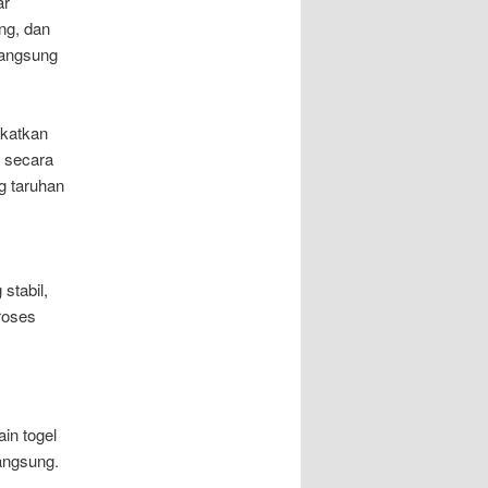
ar
ng, dan
langsung
gkatkan
l secara
g taruhan
stabil,
roses
in togel
angsung.