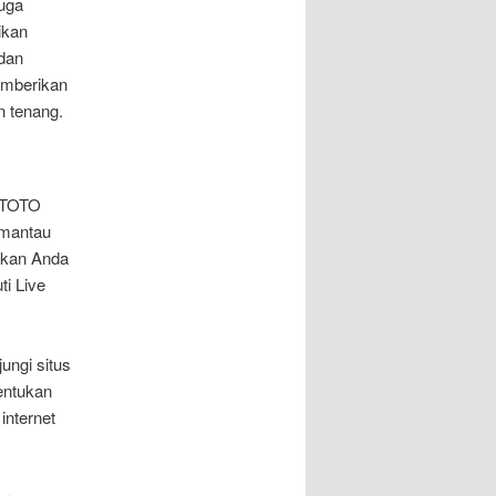
juga
ikan
dan
emberikan
 tenang.
OITOTO
emantau
tikan Anda
ti Live
ngi situs
entukan
internet