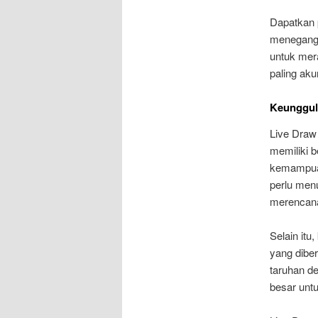
Dapatkan 
menegangk
untuk mer
paling ak
Keunggul
Live Draw 
memiliki 
kemampuan
perlu men
merencana
Selain itu
yang dibe
taruhan de
besar unt