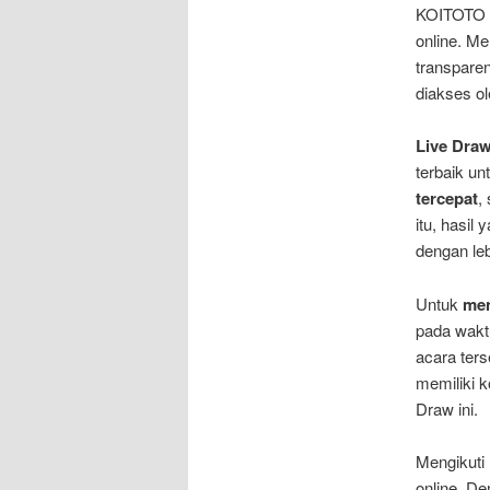
KOITOTO a
online. M
transpare
diakses ol
Live Dra
terbaik un
tercepat
,
itu, hasil
dengan leb
Untuk
men
pada wakt
acara ters
memiliki k
Draw ini.
Mengikuti
online. De