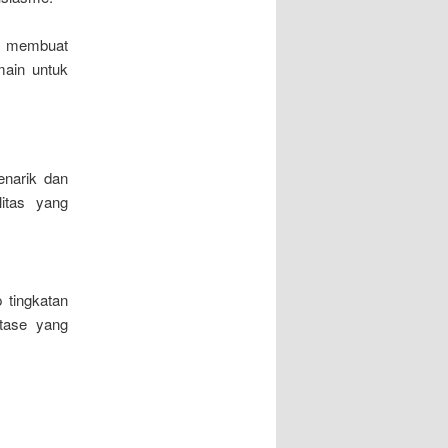
g membuat
main untuk
narik dan
litas yang
p tingkatan
tase yang