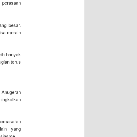
 perasaan
ang besar.
isa meraih
ebih banyak
ugian terus
 Anugerah
ningkatkan
 pemasaran
ain yang
usiasme.