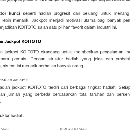
ktor kunci
seperti hadiah progresif dan peluang untuk menan
 lebih menarik. Jackpot menjadi motivasi utama bagi banyak pe
menjadikan KOITOTO salah satu pilihan favorit dalam industri ini.
e Jackpot KOITOTO
e jackpot KOITOTO dirancang untuk memberikan pengalaman me
 para pemain. Dengan struktur hadiah yang jelas dan probabi
, sistem ini menarik perhatian banyak orang.
HADIAH JACKPOT
adiah jackpot KOITOTO terdiri dari berbagai tingkat hadiah. Setia
an jumlah yang berbeda berdasarkan total taruhan dan persen
.
uktur hadiah:
ADIAH
JUMLAH HADIAH