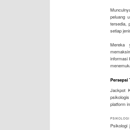
Munculnya
peluang u
tersedia, 
setiap je
Mereka y
memaksim
informasi
menemukan
Persepsi
Jackpot 
psikologi
platform 
PSIKOLOGI
Psikologi