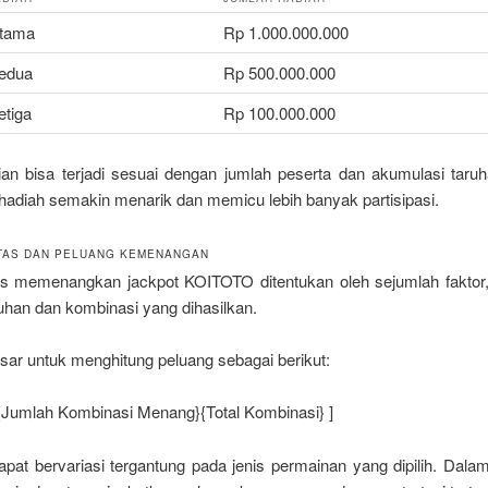
Utama
Rp 1.000.000.000
edua
Rp 500.000.000
etiga
Rp 100.000.000
an bisa terjadi sesuai dengan jumlah peserta dan akumulasi taruha
adiah semakin menarik dan memicu lebih banyak partisipasi.
TAS DAN PELUANG KEMENANGAN
tas memenangkan jackpot KOITOTO ditentukan oleh sejumlah faktor
uhan dan kombinasi yang dihasilkan.
ar untuk menghitung peluang sebagai berikut:
c{Jumlah Kombinasi Menang}{Total Kombinasi} ]
apat bervariasi tergantung pada jenis permainan yang dipilih. Dala