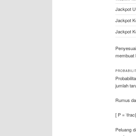
Jackpot 
Jackpot K
Jackpot K
Penyesuai
membuat h
PROBABILI
Probabili
jumlah tar
Rumus das
[ P = \fra
Peluang d