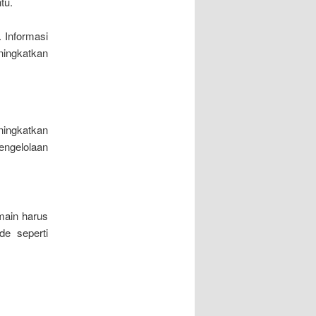
tu.
 Informasi
ingkatkan
ingkatkan
ngelolaan
main harus
e seperti