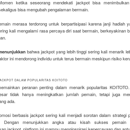
Momen ketika seseorang mendekati jackpot bisa menimbulkan
 sekaligus bisa mengubah pengalaman bermain.
main merasa terdorong untuk berpartisipasi karena janji hadiah y
ring kali mengalami rasa percaya diri saat bermain, berkeyakinan b
an.
 menunjukkan
bahwa jackpot yang lebih tinggi sering kali menarik l
ktor ini mendorong individu untuk terus bermain meskipun risiko ker
ACKPOT DALAM POPULARITAS KOITOTO
memainkan peranan penting dalam menarik popularitas KOITOTO.
esar tidak hanya meningkatkan jumlah pemain, tetapi juga me
yang ada.
omosi berbasis jackpot sering kali menjadi sorotan dalam strategi
. Dengan menunjukkan angka atau kisah sukses pemain l
an jackpot, platform ini mampu menginspirasi kepercayaan dan ant