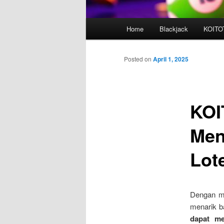
Main
Home
Blackjack
KOITO
menu
Posted on
April 1, 2025
KOI
Men
Lot
Dengan me
menarik b
dapat me