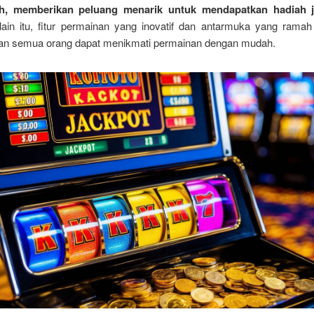
h, memberikan peluang menarik untuk mendapatkan hadiah j
ain itu, fitur permainan yang inovatif dan antarmuka yang rama
n semua orang dapat menikmati permainan dengan mudah.