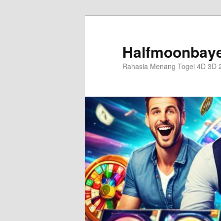
Skip
to
primary
Halfmoonbay
content
Rahasia Menang Togel 4D 3D 