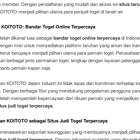
ap member. Dengan pendaftaran yang mudah dan akses ke
situs tar
KOITOTO menjadi pilihan utama para penjudi togel di tanah air.
 KOITOTO: Bandar Togel Online Terpercaya
elah dikenal luas sebagai
bandar togel online terpercaya
di Indone
 dengan misi untuk menyediakan platform taruhan yang aman dan tra
erus berupaya menjadi pilihan utama para pemain togel. Perusahaan 
n berbagai jenis permainan togel, lengkap dengan layanan pelangg
antu pemain kapan saja.
an KOITOTO dalam industri ini tidak lepas dari komitmen terhadap k
 Dengan berbagai fitur yang mendukung pengalaman pengguna ya
elah memperoleh kepercayaan dari ribuan pemain yang menjadikan
itus judi togel terpercaya
.
an KOITOTO sebagai Situs Judi Togel Terpercaya
enawarkan sejumlah keunggulan yang membuatnya menjadi piliha
itus judi togel terpercaya
. Dengan teknologi mutakhir yang digunaka