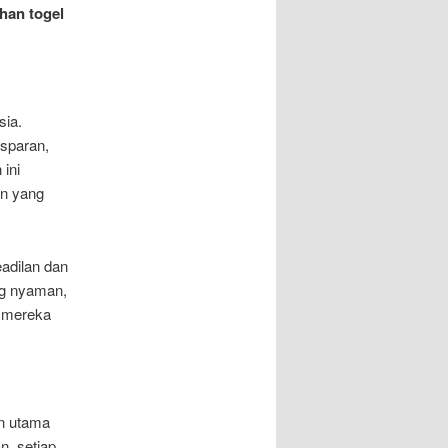
uhan togel
sia.
nsparan,
ini
an yang
eadilan dan
ng nyaman,
 mereka
n utama
n, setiap