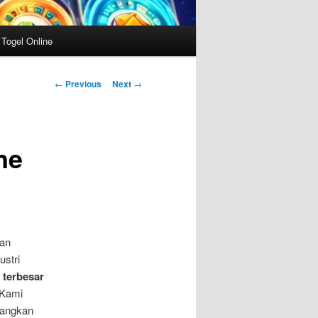
Togel Online
Post
←
Previous
Next
→
navigation
ne
an
ustri
 terbesar
 Kami
nangkan