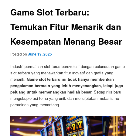
Game Slot Terbaru:
Temukan Fitur Menarik dan
Kesempatan Menang Besar
Posted on
June 19, 2025
Industri permainan slot terus berevolusi dengan peluncuran game
slot terbaru yang menawarkan fitur inovatif dan grafis yang
menarik.
Game slot terbaru ini tidak hanya memberikan
pengalaman bermain yang lebih menyenangkan, tetapi juga
peluang untuk memenangkan hadiah besar.
Setiap rilis baru
mengeksplorasi tema yang unik dan menciptakan mekanisme
permainan yang menantang.