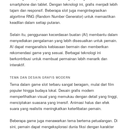
smartphone dan tablet. Dengan teknologi ini, grafis menjadi lebih
tajam dan responsif. Beberapa slot juga mengintegrasikan
algoritme RNG (Random Number Generator) untuk memastikan
keadilan dalam setiap putaran.
Selain itu, penggunaan kecerdasan buatan (AI) membantu dalam
menyediakan pengalaman yang lebih disesuaikan untuk pemain.
AI dapat menganalisis kebiasaan bermain dan memberikan
rekomendasi game yang sesuai. Berbagai teknologi ini
berkontribusi untuk membuat permainan lebih menarik dan
interaktif.
TEMA DAN DESAIN GRAFIS MODERN
Tema dalam game slot terbaru sangat beragam, mulai dari film
populer hingga budaya lokal. Desain grafis modern
memperlihatkan visual yang memukau dengan detail yang tinggi,
menciptakan suasana yang imersif. Animasi halus dan efek
suara yang realistis meningkatkan keterlibatan pemain.
Beberapa game juga menawarkan tema bertema petualangan. Di
sini, pemain dapat mengeksplorasi dunia fiksi dengan karakter