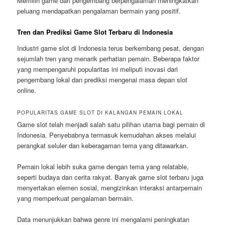
Memilih game dari pengembang berpengalaman meningkatkan
peluang mendapatkan pengalaman bermain yang positif.
Tren dan Prediksi Game Slot Terbaru di Indonesia
Industri game slot di Indonesia terus berkembang pesat, dengan
sejumlah tren yang menarik perhatian pemain. Beberapa faktor
yang mempengaruhi popularitas ini meliputi inovasi dari
pengembang lokal dan prediksi mengenai masa depan slot
online.
POPULARITAS GAME SLOT DI KALANGAN PEMAIN LOKAL
Game slot telah menjadi salah satu pilihan utama bagi pemain di
Indonesia. Penyebabnya termasuk kemudahan akses melalui
perangkat seluler dan keberagaman tema yang ditawarkan.
Pemain lokal lebih suka game dengan tema yang relatable,
seperti budaya dan cerita rakyat. Banyak game slot terbaru juga
menyertakan elemen sosial, mengizinkan interaksi antarpemain
yang memperkuat pengalaman bermain.
Data menunjukkan bahwa genre ini mengalami peningkatan