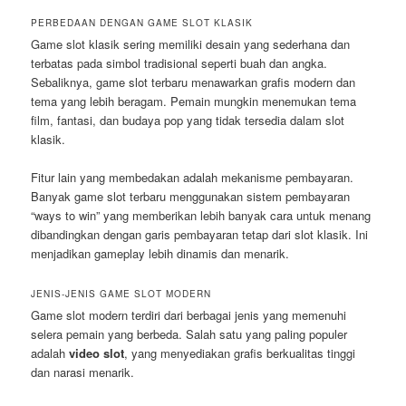
PERBEDAAN DENGAN GAME SLOT KLASIK
Game slot klasik sering memiliki desain yang sederhana dan
terbatas pada simbol tradisional seperti buah dan angka.
Sebaliknya, game slot terbaru menawarkan grafis modern dan
tema yang lebih beragam. Pemain mungkin menemukan tema
film, fantasi, dan budaya pop yang tidak tersedia dalam slot
klasik.
Fitur lain yang membedakan adalah mekanisme pembayaran.
Banyak game slot terbaru menggunakan sistem pembayaran
“ways to win” yang memberikan lebih banyak cara untuk menang
dibandingkan dengan garis pembayaran tetap dari slot klasik. Ini
menjadikan gameplay lebih dinamis dan menarik.
JENIS-JENIS GAME SLOT MODERN
Game slot modern terdiri dari berbagai jenis yang memenuhi
selera pemain yang berbeda. Salah satu yang paling populer
adalah
video slot
, yang menyediakan grafis berkualitas tinggi
dan narasi menarik.