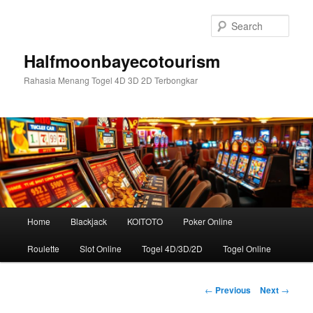
Skip
to
Sear
primary
content
Halfmoonbayecotourism
Rahasia Menang Togel 4D 3D 2D Terbongkar
Main
Home
Blackjack
KOITOTO
Poker Online
menu
Roulette
Slot Online
Togel 4D/3D/2D
Togel Online
Post
←
Previous
Next
→
navigation