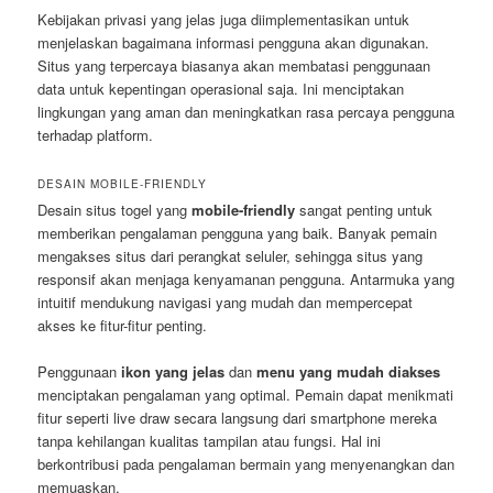
Kebijakan privasi yang jelas juga diimplementasikan untuk
menjelaskan bagaimana informasi pengguna akan digunakan.
Situs yang terpercaya biasanya akan membatasi penggunaan
data untuk kepentingan operasional saja. Ini menciptakan
lingkungan yang aman dan meningkatkan rasa percaya pengguna
terhadap platform.
DESAIN MOBILE-FRIENDLY
Desain situs togel yang
mobile-friendly
sangat penting untuk
memberikan pengalaman pengguna yang baik. Banyak pemain
mengakses situs dari perangkat seluler, sehingga situs yang
responsif akan menjaga kenyamanan pengguna. Antarmuka yang
intuitif mendukung navigasi yang mudah dan mempercepat
akses ke fitur-fitur penting.
Penggunaan
ikon yang jelas
dan
menu yang mudah diakses
menciptakan pengalaman yang optimal. Pemain dapat menikmati
fitur seperti live draw secara langsung dari smartphone mereka
tanpa kehilangan kualitas tampilan atau fungsi. Hal ini
berkontribusi pada pengalaman bermain yang menyenangkan dan
memuaskan.