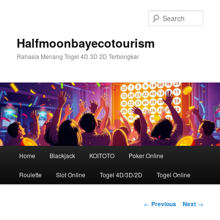
Skip
to
Sear
primary
content
Halfmoonbayecotourism
Rahasia Menang Togel 4D 3D 2D Terbongkar
Main
Home
Blackjack
KOITOTO
Poker Online
menu
Roulette
Slot Online
Togel 4D/3D/2D
Togel Online
Post
←
Previous
Next
→
navigation