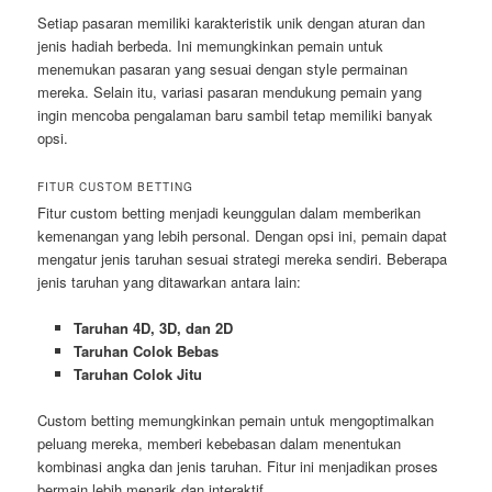
Setiap pasaran memiliki karakteristik unik dengan aturan dan
jenis hadiah berbeda. Ini memungkinkan pemain untuk
menemukan pasaran yang sesuai dengan style permainan
mereka. Selain itu, variasi pasaran mendukung pemain yang
ingin mencoba pengalaman baru sambil tetap memiliki banyak
opsi.
FITUR CUSTOM BETTING
Fitur custom betting menjadi keunggulan dalam memberikan
kemenangan yang lebih personal. Dengan opsi ini, pemain dapat
mengatur jenis taruhan sesuai strategi mereka sendiri. Beberapa
jenis taruhan yang ditawarkan antara lain:
Taruhan 4D, 3D, dan 2D
Taruhan Colok Bebas
Taruhan Colok Jitu
Custom betting memungkinkan pemain untuk mengoptimalkan
peluang mereka, memberi kebebasan dalam menentukan
kombinasi angka dan jenis taruhan. Fitur ini menjadikan proses
bermain lebih menarik dan interaktif.