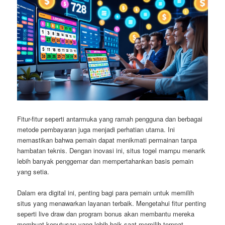
Fitur-fitur seperti antarmuka yang ramah pengguna dan berbagai
metode pembayaran juga menjadi perhatian utama. Ini
memastikan bahwa pemain dapat menikmati permainan tanpa
hambatan teknis. Dengan inovasi ini, situs togel mampu menarik
lebih banyak penggemar dan mempertahankan basis pemain
yang setia.
Dalam era digital ini, penting bagi para pemain untuk memilih
situs yang menawarkan layanan terbaik. Mengetahui fitur penting
seperti live draw dan program bonus akan membantu mereka
membuat keputusan yang lebih baik saat memilih tempat