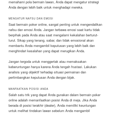
memahami pola bermain lawan, Anda dapat mengatur strategi
Anda dengan lebih baik untuk menghadapi mereka.
MENGATUR NAFSU DAN EMOSI
Saat bermain poker online, sangat penting untuk mengendalikan
nafsu dan emosi Anda. Jangan terbawa emosi saat kartu tidak
berpihak pada Anda atau saat mengalami kekalahan berturut-
turut. Sikap yang tenang, sabar, dan tidak emosional akan
membantu Anda mengambil keputusan yang lebih baik dan
menghindari kesalahan yang dapat merugikan Anda.
Jangan tergoda untuk menggertak atau memaksakan
keberuntungan hanya karena Anda tengah frustasi. Lakukan
analisis yang objektif terhadap situasi permainan dan
pertimbangkan keputusan Anda dengan bijak.
MANFAATKAN POSISI ANDA
Salah satu trik yang dapat Anda gunakan dalam bermain poker
online adalah memanfaatkan posisi Anda di meja. Jika Anda
berada di posisi terakhir (dealer), Anda memiliki keuntungan
untuk melihat tindakan lawan sebelum Anda mengambil