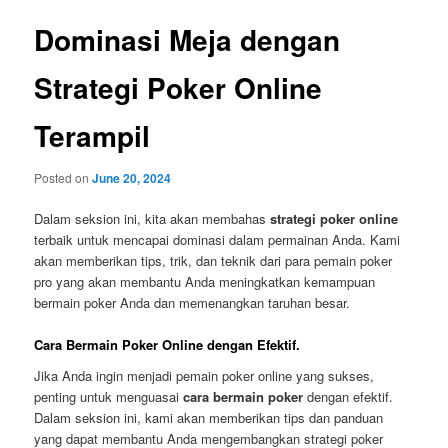
Dominasi Meja dengan
Strategi Poker Online
Terampil
Posted on
June 20, 2024
Dalam seksion ini, kita akan membahas
strategi poker online
terbaik untuk mencapai dominasi dalam permainan Anda. Kami
akan memberikan tips, trik, dan teknik dari para pemain poker
pro yang akan membantu Anda meningkatkan kemampuan
bermain poker Anda dan memenangkan taruhan besar.
Cara Bermain Poker Online dengan Efektif.
Jika Anda ingin menjadi pemain poker online yang sukses,
penting untuk menguasai
cara bermain poker
dengan efektif.
Dalam seksion ini, kami akan memberikan tips dan panduan
yang dapat membantu Anda mengembangkan strategi poker