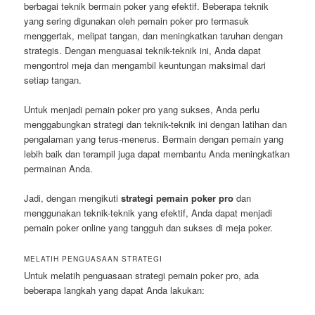
berbagai teknik bermain poker yang efektif. Beberapa teknik
yang sering digunakan oleh pemain poker pro termasuk
menggertak, melipat tangan, dan meningkatkan taruhan dengan
strategis. Dengan menguasai teknik-teknik ini, Anda dapat
mengontrol meja dan mengambil keuntungan maksimal dari
setiap tangan.
Untuk menjadi pemain poker pro yang sukses, Anda perlu
menggabungkan strategi dan teknik-teknik ini dengan latihan dan
pengalaman yang terus-menerus. Bermain dengan pemain yang
lebih baik dan terampil juga dapat membantu Anda meningkatkan
permainan Anda.
Jadi, dengan mengikuti
strategi pemain poker pro
dan
menggunakan teknik-teknik yang efektif, Anda dapat menjadi
pemain poker online yang tangguh dan sukses di meja poker.
MELATIH PENGUASAAN STRATEGI
Untuk melatih penguasaan strategi pemain poker pro, ada
beberapa langkah yang dapat Anda lakukan: