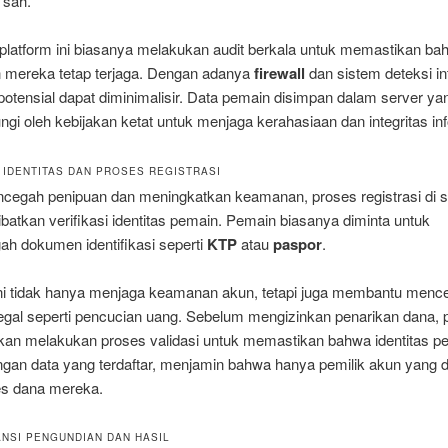
 sah.
, platform ini biasanya melakukan audit berkala untuk memastikan b
mereka tetap terjaga. Dengan adanya
firewall
dan sistem deteksi int
otensial dapat diminimalisir. Data pemain disimpan dalam server y
ungi oleh kebijakan ketat untuk menjaga kerahasiaan dan integritas in
I IDENTITAS DAN PROSES REGISTRASI
cegah penipuan dan meningkatkan keamanan, proses registrasi di si
ibatkan verifikasi identitas pemain. Pemain biasanya diminta untuk
h dokumen identifikasi seperti
KTP
atau
paspor
.
ni tidak hanya menjaga keamanan akun, tetapi juga membantu menc
ilegal seperti pencucian uang. Sebelum mengizinkan penarikan dana, 
akan melakukan proses validasi untuk memastikan bahwa identitas 
ngan data yang terdaftar, menjamin bahwa hanya pemilik akun yang 
s dana mereka.
NSI PENGUNDIAN DAN HASIL